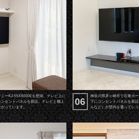
ーKJ-55X9000Eを壁掛。テレビ上に
神奈川県茅ヶ崎市で石膏ボード
06
コンセントパネルを新設。テレビと棚上
下にコンセントパネルを新設
ながっています。
ルなど）が壁内を通ってレコ