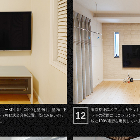
ーKDL-52LX900を壁掛け。壁内に下
東京都練馬区でエコカラット壁
12
かう可動式金具を設置。既にお使いのテ
ットの壁面にはコンセントパ
た。
線と100V電源を延長してい