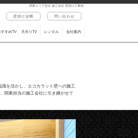
関東エリア担当 施工会社 壁掛け工事例
壁掛け診断
問い合わせ
おすすめTV
天吊りTV
レンタル
会社案内
知識を活かし、エコカラット壁への施工
ら、関東担当の施工会社に引き継がせて