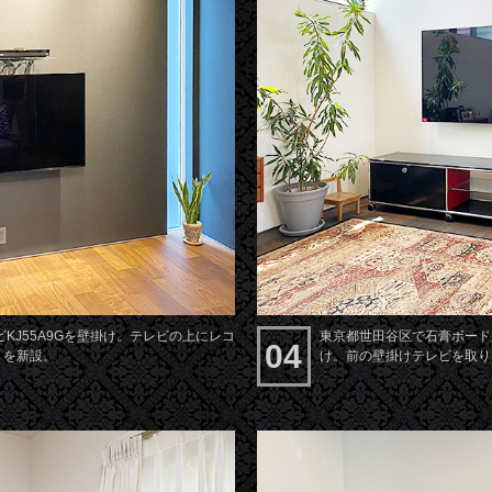
KJ55A9Gを壁掛け。テレビの上にレコ
東京都世田谷区で石膏ボード壁に
04
）を新設。
け。前の壁掛けテレビを取り