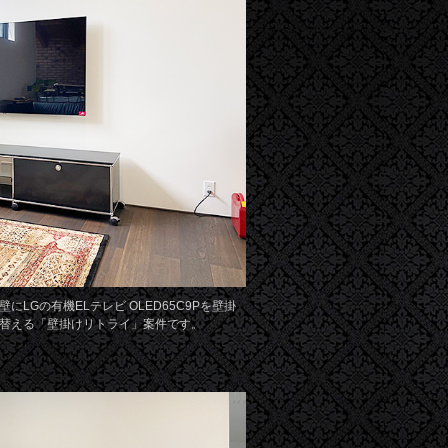
LGの有機ELテレビ OLED65C9Pを壁掛
替える「壁掛けリトライ」案件です。