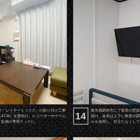
ス「レイヤーミックス」の貼り付け工事
東京都調布市にて寝室の壁面に
14
A 47J8）を壁掛け。レコーダーやゲーム
掛け。金具は上下に角度が調
ビ右側の専用ラックに。
ルを使用し、目立たなくして