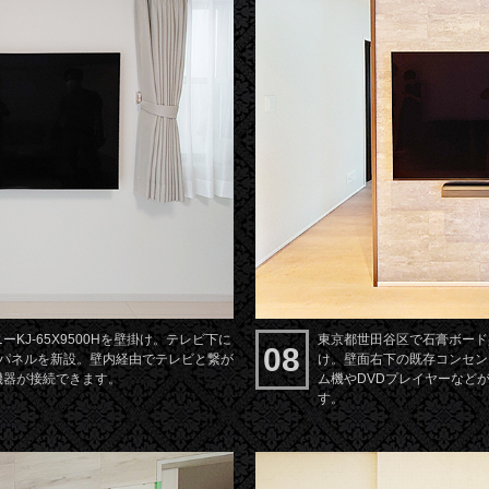
KJ-65X9500Hを壁掛け。テレビ下に
東京都世田谷区で石膏ボード壁
08
トパネルを新設。壁内経由でテレビと繋が
け。壁面右下の既存コンセン
機器が接続できます。
ム機やDVDプレイヤーなど
す。