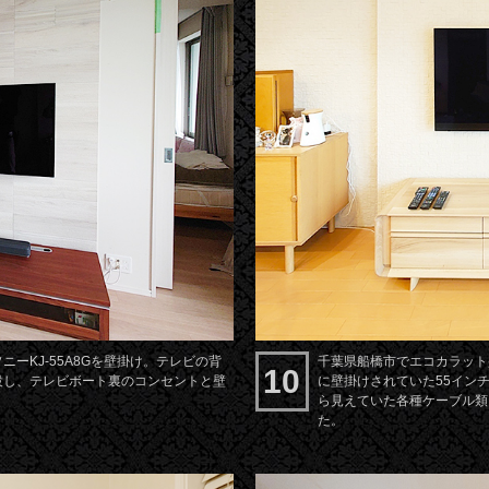
ーKJ-55A8Gを壁掛け。テレビの背
千葉県船橋市でエコカラット壁
10
設し、テレビボート裏のコンセントと壁
に壁掛けされていた55イン
ら見えていた各種ケーブル類
た。