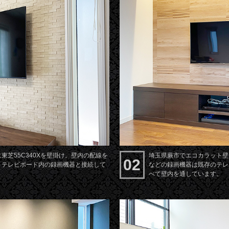
芝55C340Xを壁掛け。壁内の配線を
埼玉県蕨市でエコカラット壁に
02
、テレビボード内の録画機器と接続して
などの録画機器は既存のテレ
べて壁内を通しています。