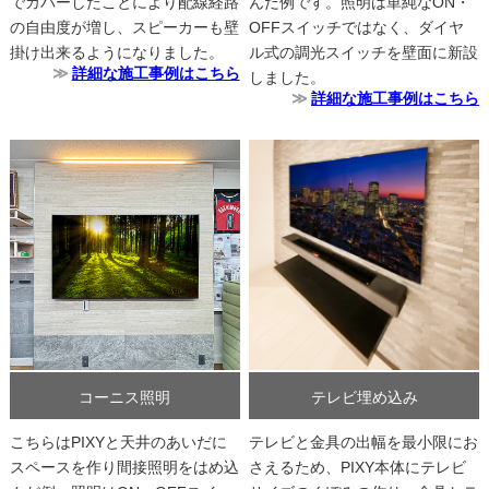
でカバーしたことにより配線経路
んだ例です。照明は単純なON・
の自由度が増し、スピーカーも壁
OFFスイッチではなく、ダイヤ
掛け出来るようになりました。
ル式の調光スイッチを壁面に新設
詳細な施工事例はこちら
しました。
詳細な施工事例はこちら
コーニス照明
テレビ埋め込み
こちらはPIXYと天井のあいだに
テレビと金具の出幅を最小限にお
スペースを作り間接照明をはめ込
さえるため、PIXY本体にテレビ