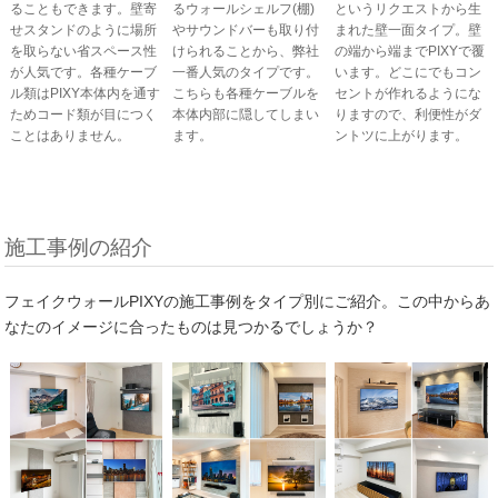
ることもできます。壁寄
というリクエストから生
るウォールシェルフ(棚)
せスタンドのように場所
まれた壁一面タイプ。壁
やサウンドバーも取り付
を取らない省スペース性
の端から端までPIXYで覆
けられることから、弊社
が人気です。各種ケーブ
います。どこにでもコン
一番人気のタイプです。
ル類はPIXY本体内を通す
セントが作れるようにな
こちらも各種ケーブルを
ためコード類が目につく
りますので、利便性がダ
本体内部に隠してしまい
ことはありません。
ントツに上がります。
ます。
施工事例の紹介
フェイクウォールPIXYの施工事例をタイプ別にご紹介。この中からあ
なたのイメージに合ったものは見つかるでしょうか？