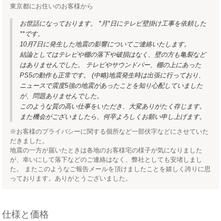
東京都にお住いのお客様から
お世話になっております。 *月*日にテレビ壁掛け工事を依頼した
**です。
10月7日に発生した地震の影響についてご連絡いたします。
結論としてはテレビや棚の落下や破損はなく、壁の方も亀裂など
はありませんでした。 テレビやサウンドバー、棚の上にあった
PS5の動作も正常です。 (中略)地震発生時は出張に行っており、
ニュースで震度5強の地震があったことを知り心配していました
が、問題ありませんでした。
このような質の高い仕事をいただき、大変ありがたく存じます。
また機会がございましたら、何卒よろしくお願い申し上げます。
※お客様のプライバシーに関する個所など一部伏字などにさせていた
だきました。
地震の一方が届いたときは各地のお客様宅の様子が気になりました
が、幸いにして落下などのご連絡はなく、弊社としても安堵しまし
た。 またこのようなご報告メールを頂けましたことを嬉しく誇りに思
っております。ありがとうございました。
仕様と価格