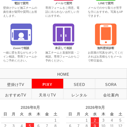
電話で質問
メールで質問
LINEで質問
壁掛けテレビ施工チームの
専用フォームをご用意。電
メールでのやり取りが苦手
責任者が疑問や質問にお答
話に出られないお忙しい方
な方におすすめ。写真もUP
えします。
におすすめ。
できます。
Zoomで相談
来店して相談
無料壁掛診断
一緒に壁を見ながらオンラ
施工チームと直接対面・ご
お部屋の写真をUPしてくだ
イン相談。専用フォームか
相談。専用フォームからご
さればお見積もりをメール
らご予約ください。
予約ください。
で即日返信。
HOME
壁掛けTV
PIXY
SEED
SORA
おすすめTV
天吊りTV
レンタル
会社案内
2026年8月
2026年9月
日
月
火
水
木
金
土
日
月
火
水
木
金
土
1
1
2
3
4
5
2
3
4
5
6
7
8
6
7
8
9
10
11
12