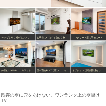
テレビよりも幅が狭いスリムタイプです。壁寄せスタンドのように幅広い台座を必要としないのでフラットで広々としたスペースが確保できます。外装は石目調タイルの「エアストーン」仕上げ。
お子様のいたずら防止も兼ねてテレビ上部に棚を追加し、レコーダー置き場に。棚には100ボルトコンセントと壁内経由でテレビに繋がるアンテナ線やHDMIケーブルを通しています。
コンクリート壁の手前にPIXYを設置しテレビを壁掛け。お客様リクエストで床上付近にコンセントを新設しました。PIXY内部は自由に配線が組めるのでお好きな位置にコンセントを作ったりスピーカーを取り付けたりできます。
外装にLIXILのエコカラットを使用。85インチの大型テレビを壁掛けし、さらにテレビ下に棚を設置。サウンドバーの置き場として使用しています。大阪市マンションでの施工事例です。
壁一面をPIXYで覆いエコカラットを施工した例。PIXY内部で配線経路をめぐらし、左右の天井近くにスピーカーも壁掛けしました。75インチのテレビを壁掛けし、東京都新宿区で壁一面にエコカラット(ストーングレース)を貼り終えた後、75インチ液晶テレビとフロートテレビボードを壁掛けしました。配線は壁内部を通すことでケーブル類を見せないようにしています。エコカラット同時施工が人気です。
オプションで間接照明をつけることもできます。ダイヤル式の調光機能付き。ご希望の壁面にはそもそもコンセントが無いため90度対角壁のコンセントからL字型に壁内延長配線で処理しました。
既存の壁に穴をあけない、ワンランク上の壁掛け
TV