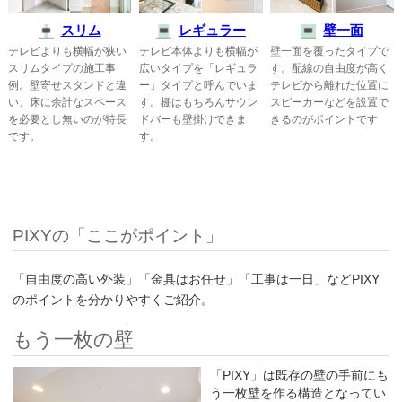
スリム
レギュラー
壁一面
テレビよりも横幅が狭い
テレビ本体よりも横幅が
壁一面を覆ったタイプで
スリムタイプの施工事
広いタイプを「レギュラ
す。配線の自由度が高く
例。壁寄せスタンドと違
ー」タイプと呼んでいま
テレビから離れた位置に
い、床に余計なスペース
す。棚はもちろんサウン
スピーカーなどを設置で
を必要とし無いのが特長
ドバーも壁掛けできま
きるのがポイントです
です。
す。
PIXYの「ここがポイント」
「自由度の高い外装」「金具はお任せ」「工事は一日」などPIXY
のポイントを分かりやすくご紹介。
もう一枚の壁
「PIXY」は既存の壁の手前にも
う一枚壁を作る構造となってい