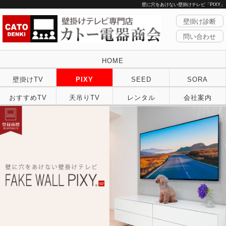
壁に穴をあけない壁掛けテレビ「PIXY」
壁掛け診断
問い合わせ
HOME
壁掛けTV
PIXY
SEED
SORA
おすすめTV
天吊りTV
レンタル
会社案内