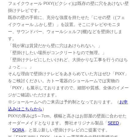
フェイクウォール PIXY(ピクシィ)は既存の壁に穴をあけない壁
掛けテレビです。
既存の壁の手前に、充分な強度を持たせた「にせの壁（(フェ
イクウォール ふかし壁）」を設置。そこにテレビやモニタ
ー、サウンドバー、ウォールシェルフ(棚)などを壁掛けしま
す。
「我が家は賃貸だから壁に穴はあけられない。」
「壁掛けしたい場所がコンクリートなので無理。」
「壁掛けテレビにしたいけれど、大掛かりな工事を行うのはち
ょっと…。」
そんな理由で壁掛けテレビをあきらめていた方はぜひ「PIXY」
をご検討ください。カトー電器のショールームでは実物の
「PIXY」も展示しておりますので、細部や質感、全体のイメー
ジがご確認いただけます。
※ショールームへのご来店は予約制となっております。（
お申
込みはこちらから
）
PIXYの厚みは5～7cm。横幅と高さはお部屋の壁面に合わせた
オーダーメイドとなります。 弊社オリジナル製品「
SEED
」
「
SORA
」と並ぶ新しい壁掛けテレビのご提案です。