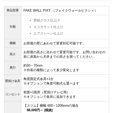
商品型番
FAKE WALL PIXY （フェイクウォールピクシィ）
壁紙クロス仕上げ
外観
エコカラット仕上げ
エアストーン仕上げ
横幅
お部屋の壁にあわせて変更対応可能です。
お部屋の高さに合わせて変更可能です。お問い合わせの
高さ
前に床面から天井までの高さを測ってください。
約50～70mm
奥行
※外装の種類によって多少変化します
角度固定式金具×1台
壁掛け金具
※オプションで角度可動式も選べます
前面×1箇所（壁掛けテレビ用）
コンセント
※オプションで各所に追加できます
【スリム】横幅 600～1200mmの場合
88,000円～ (税抜)