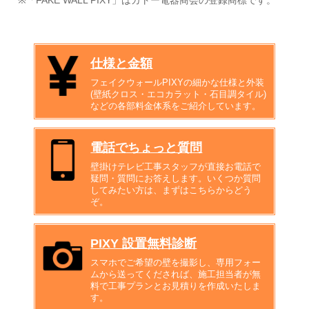
※「FAKE WALL PIXY」はカトー電器商会の登録商標です。
仕様と金額
フェイクウォールPIXYの細かな仕様と外装
(壁紙クロス・エコカラット・石目調タイル)
などの各部料金体系をご紹介しています。
電話でちょっと質問
壁掛けテレビ工事スタッフが直接お電話で
疑問・質問にお答えします。いくつか質問
してみたい方は、まずはこちらからどう
ぞ。
PIXY 設置無料診断
スマホでご希望の壁を撮影し、専用フォー
ムから送ってくだされば、施工担当者が無
料で工事プランとお見積りを作成いたしま
す。