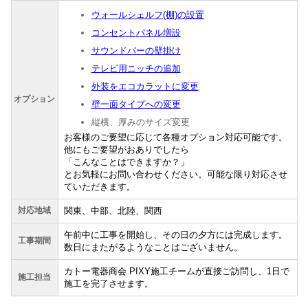
ウォールシェルフ(棚)の設置
コンセントパネル増設
サウンドバーの壁掛け
テレビ用ニッチの追加
外装をエコカラットに変更
オプション
壁一面タイプへの変更
縦横、厚みのサイズ変更
お客様のご要望に応じて各種オプション対応可能です。
他にもご要望がおありでしたら
「こんなことはできますか？」
とお気軽にお問い合わせください。可能な限り対応させ
ていただきます。
対応地域
関東、中部、北陸、関西
午前中に工事を開始し、その日の夕方には完成します。
工事期間
数日にまたがるようなことはございません。
カトー電器商会 PIXY施工チームが直接ご訪問し、1日で
施工担当
施工を完了させます。