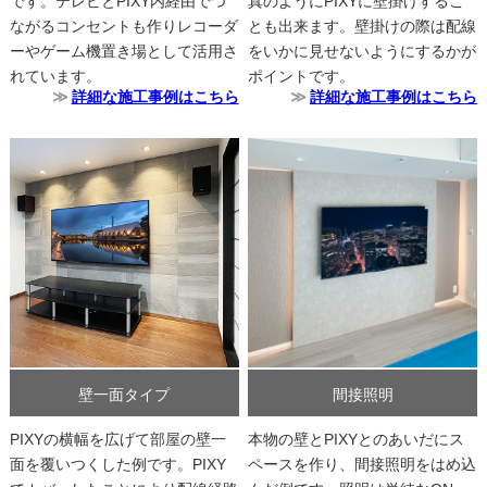
です。テレビとPIXY内経由でつ
真のようにPIXYに壁掛けするこ
ながるコンセントも作りレコーダ
とも出来ます。壁掛けの際は配線
ーやゲーム機置き場として活用さ
をいかに見せないようにするかが
れています。
ポイントです。
詳細な施工事例はこちら
詳細な施工事例はこちら
壁一面タイプ
間接照明
PIXYの横幅を広げて部屋の壁一
本物の壁とPIXYとのあいだにス
面を覆いつくした例です。PIXY
ペースを作り、間接照明をはめ込