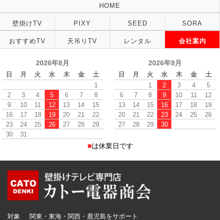
HOME
壁掛けTV
PIXY
SEED
SORA
おすすめTV
天吊りTV
レンタル
会社案内
2026年8月
2026年9月
日
月
火
水
木
金
土
日
月
火
水
木
金
土
1
1
2
3
4
5
2
3
4
5
6
7
8
6
7
8
9
10
11
12
9
10
11
12
13
14
15
13
14
15
16
17
18
19
16
17
18
19
20
21
22
20
21
22
23
24
25
26
23
24
25
26
27
28
29
27
28
29
30
30
31
■
は休業日です
対象
関東・東海・関西・鹿児島をサポート