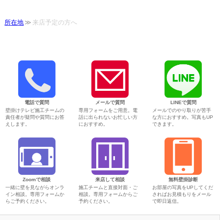
所在地
来店予定の方へ
電話で質問
メールで質問
LINEで質問
壁掛けテレビ施工チームの
専用フォームをご用意。電
メールでのやり取りが苦手
責任者が疑問や質問にお答
話に出られないお忙しい方
な方におすすめ。写真もUP
えします。
におすすめ。
できます。
Zoomで相談
来店して相談
無料壁掛診断
一緒に壁を見ながらオンラ
施工チームと直接対面・ご
お部屋の写真をUPしてくだ
イン相談。専用フォームか
相談。専用フォームからご
さればお見積もりをメール
らご予約ください。
予約ください。
で即日返信。