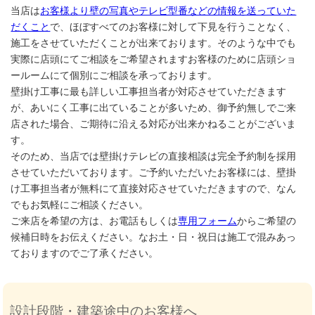
当店は
お客様より壁の写真やテレビ型番などの情報を送っていた
だくこと
で、ほぼすべてのお客様に対して下見を行うことなく、
施工をさせていただくことが出来ております。そのような中でも
実際に店頭にてご相談をご希望されますお客様のために店頭ショ
ールームにて個別にご相談を承っております。
壁掛け工事に最も詳しい工事担当者が対応させていただきます
が、あいにく工事に出ていることが多いため、御予約無しでご来
店された場合、ご期待に沿える対応が出来かねることがございま
す。
そのため、当店では壁掛けテレビの直接相談は完全予約制を採用
させていただいております。ご予約いただいたお客様には、壁掛
け工事担当者が無料にて直接対応させていただきますので、なん
でもお気軽にご相談ください。
ご来店を希望の方は、お電話もしくは
専用フォーム
からご希望の
候補日時をお伝えください。なお土・日・祝日は施工で混みあっ
ておりますのでご了承ください。
設計段階・建築途中のお客様へ