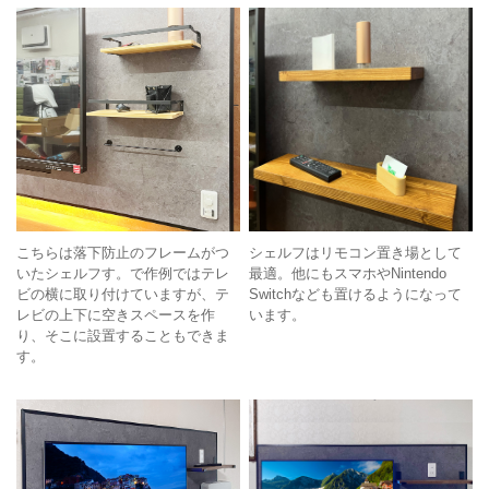
こちらは落下防止のフレームがつ
シェルフはリモコン置き場として
いたシェルフす。で作例ではテレ
最適。他にもスマホやNintendo
ビの横に取り付けていますが、テ
Switchなども置けるようになって
レビの上下に空きスペースを作
います。
り、そこに設置することもできま
す。