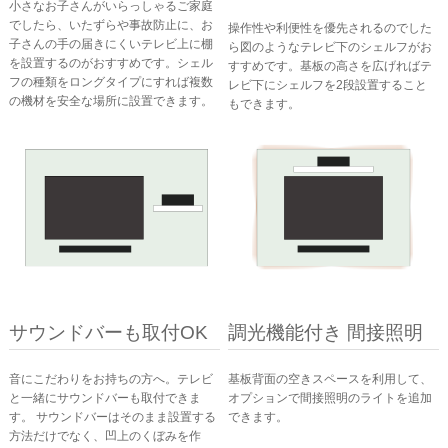
小さなお子さんがいらっしゃるご家庭
でしたら、いたずらや事故防止に、お
操作性や利便性を優先されるのでした
子さんの手の届きにくいテレビ上に棚
ら図のようなテレビ下のシェルフがお
を設置するのがおすすめです。シェル
すすめです。基板の高さを広げればテ
フの種類をロングタイプにすれば複数
レビ下にシェルフを2段設置すること
の機材を安全な場所に設置できます。
もできます。
サウンドバーも取付OK
調光機能付き 間接照明
音にこだわりをお持ちの方へ。テレビ
基板背面の空きスペースを利用して、
と一緒にサウンドバーも取付できま
オプションで間接照明のライトを追加
す。 サウンドバーはそのまま設置する
できます。
方法だけでなく、凹上のくぼみを作