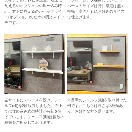
65インチのテレビを設置。右上に
「クローム」を採用しています。
見えるのオプションの埋め込み時
ベースのサイズは特に指定は無く
計。右下に見えるのがバックライ
横幅・高さともにお好みのサイズ
ト(オプション)のための調光スイッ
で仕上げます。
チです。
左サイドにスペースを設け、シェ
木目調のシェルフ(棚)を取り付けた
ルフ(棚)を2段設置しました。右上
例です。こちらは長さは2種類あ
では埋め込み式の時計が時刻を告
り、お好きな方を選べます。
げています。シェルフ(棚)は複数の
種類をご用意しております。