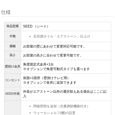
仕様
商品型番
SEED （シード）
外観
石目調タイル「エアストーン」仕上げ
横幅
お部屋の壁にあわせて変更対応可能です。
高さ
お部屋の高さに合わせて変更可能です。
角度固定式金具×1台
壁掛け金具
※オプションで角度可動式タイプも選べます
前面×1箇所（壁掛けテレビ用）
コンセント
※オプションで各所に追加できます
外装がエアストーン以外の選択肢もある場合はここに記
SEED外装
入
間接照明を追加（光量調節機能付き）
ウォールシェルフ(棚)の設置