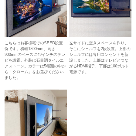
こちらはお客様宅でのSEED設置
左サイドに空きスペースを作り、
例です。横幅1800mm、高さ
そこにシェルフを2段設置。上部の
900mmのベースに49インチのテレ
シェルフには専用コンセントを新
ビを設置。外装は石目調タイルエ
設しました。上部はテレビとつな
アストーン。カラーは5種類の中か
がるHDMI端子、下部は100ボルト
ら「クローム」をお選びください
電源です。
ました。