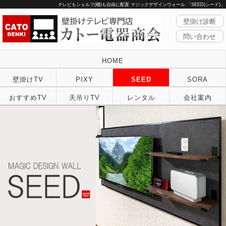
テレビもシェルフ(棚)も自由に配置 マジックデザインウォール 「SEED(シード)」
壁掛け診断
問い合わせ
HOME
壁掛けTV
PIXY
SEED
SORA
おすすめTV
天吊りTV
レンタル
会社案内