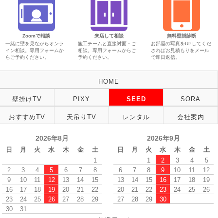
Zoomで相談
来店して相談
無料壁掛診断
一緒に壁を見ながらオンラ
施工チームと直接対面・ご
お部屋の写真をUPしてくだ
イン相談。専用フォームか
相談。専用フォームからご
さればお見積もりをメール
らご予約ください。
予約ください。
で即日返信。
HOME
壁掛けTV
PIXY
SEED
SORA
おすすめTV
天吊りTV
レンタル
会社案内
2026年8月
2026年9月
日
月
火
水
木
金
土
日
月
火
水
木
金
土
1
1
2
3
4
5
2
3
4
5
6
7
8
6
7
8
9
10
11
12
9
10
11
12
13
14
15
13
14
15
16
17
18
19
16
17
18
19
20
21
22
20
21
22
23
24
25
26
23
24
25
26
27
28
29
27
28
29
30
30
31