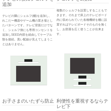
追加
複数のシェルフを設置しすることもで
きます。それまで床上のテレビボード
テレビの隣にシェルフ(棚)を追加し、
内に収められていた各種機材を棚に設
れこだー機器やゲーム機の置き場とし
置すればテレビボードそのものを無く
たパターンです。テレビ背面だけでな
し、お部屋を広く使うことが出来ま
く、シェルフ側にも専用コンセントを
す。
追加しSEED内部を経由してケーブル
類を接続。黒い配線が見えてしまうこ
とはありません。
お子さまのいたずら防止
利便性を重視するならテ
レビ下