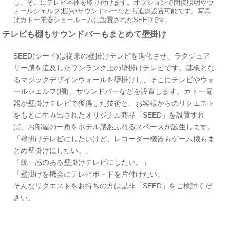
し、そこにテレビ本体を取り付けます。オプションで間接照明やウ
ォールシェルフ(棚)やサウンドバーなども追加設置可能です。写真
はカトー電器ショールームに設置されたSEEDです。
テレビも棚もサウンドバーもまとめて壁掛け
SEED(シード)は従来の壁掛けテレビを進化させ、ラグジュア
リー感を追及したワンランク上の壁掛けテレビです。基板とな
るマジックデザインウォールを壁掛けし、そこにテレビやウォ
ールシェルフ(棚)、サウンドバーなどを設置します。カトー電
器が壁掛けテレビで獲得した技術と、お客様からのリクエスト
をもとに生み出されたオリジナル商品「SEED」を設置すれ
ば、お部屋の一角をホテル感あふれるスペースが誕生します。
「壁掛けテレビにしたいけど、レコーダー機器もゲーム機もま
とめ壁掛けにしたい。」
「統一感のある壁掛けテレビにしたい。」
「壁掛けを機会にテレビボ－ドを片付けたい。」
そんなリクエストをお持ちの方は是非「SEED」をご検討くだ
さい。