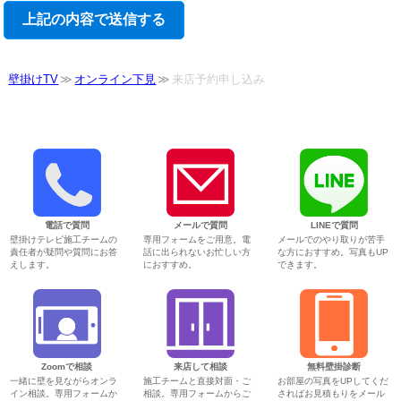
壁掛けTV
オンライン下見
来店予約申し込み
電話で質問
メールで質問
LINEで質問
壁掛けテレビ施工チームの
専用フォームをご用意。電
メールでのやり取りが苦手
責任者が疑問や質問にお答
話に出られないお忙しい方
な方におすすめ。写真もUP
えします。
におすすめ。
できます。
Zoomで相談
来店して相談
無料壁掛診断
一緒に壁を見ながらオンラ
施工チームと直接対面・ご
お部屋の写真をUPしてくだ
イン相談。専用フォームか
相談。専用フォームからご
さればお見積もりをメール