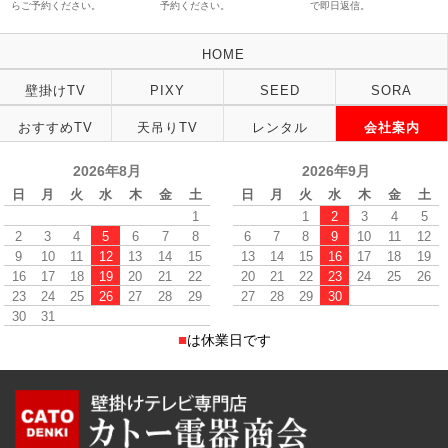
らご予約ください。
予約ください。
で即日返信。
HOME
壁掛けTV
PIXY
SEED
SORA
おすすめTV
天吊りTV
レンタル
会社案内
2026年8月
2026年9月
日
月
火
水
木
金
土
日
月
火
水
木
金
土
1
1
2
3
4
5
2
3
4
5
6
7
8
6
7
8
9
10
11
12
9
10
11
12
13
14
15
13
14
15
16
17
18
19
16
17
18
19
20
21
22
20
21
22
23
24
25
26
23
24
25
26
27
28
29
27
28
29
30
30
31
■
は休業日です