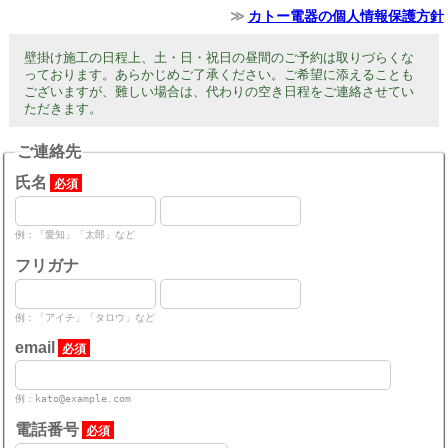
カトー電器の個人情報保護方針
壁掛け施工の日程上、土・日・祝日の昼間のご予約は取りづらくな
っております。あらかじめご了承ください。ご希望に添えることも
ございますが、難しい場合は、代わりの空き日程をご連絡させてい
ただきます。
ご連絡先
氏名
必須
例：「愛知」「太郎」など
フリガナ
例：「アイチ」「タロウ」など
email
必須
例：kato@example.com
電話番号
必須