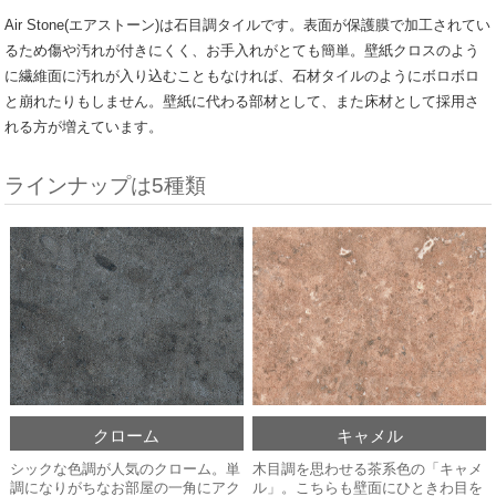
Air Stone(エアストーン)は石目調タイルです。表面が保護膜で加工されてい
るため傷や汚れが付きにくく、お手入れがとても簡単。壁紙クロスのよう
に繊維面に汚れが入り込むこともなければ、石材タイルのようにボロボロ
と崩れたりもしません。壁紙に代わる部材として、また床材として採用さ
れる方が増えています。
ラインナップは5種類
クローム
キャメル
シックな色調が人気のクローム。単
木目調を思わせる茶系色の「キャメ
調になりがちなお部屋の一角にアク
ル」。こちらも壁面にひときわ目を