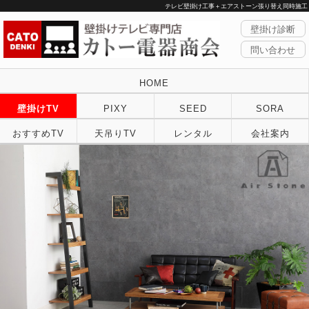
テレビ壁掛け工事＋エアストーン張り替え同時施工
壁掛け診断
問い合わせ
HOME
壁掛けTV
PIXY
SEED
SORA
おすすめTV
天吊りTV
レンタル
会社案内