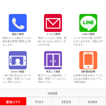
電話で質問
メールで質問
LINEで質問
壁掛けテレビ施工チームの
専用フォームをご用意。電
メールでのやり取りが苦手
責任者が疑問や質問にお答
話に出られないお忙しい方
な方におすすめ。写真もUP
えします。
におすすめ。
できます。
Zoomで相談
来店して相談
無料壁掛診断
一緒に壁を見ながらオンラ
施工チームと直接対面・ご
お部屋の写真をUPしてくだ
イン相談。専用フォームか
相談。専用フォームからご
さればお見積もりをメール
らご予約ください。
予約ください。
で即日返信。
HOME
壁掛けTV
PIXY
SEED
SORA