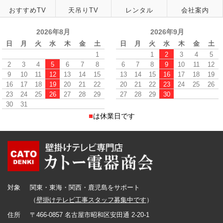
おすすめTV
天吊りTV
レンタル
会社案内
2026年8月
2026年9月
日
月
火
水
木
金
土
日
月
火
水
木
金
土
1
1
2
3
4
5
2
3
4
5
6
7
8
6
7
8
9
10
11
12
9
10
11
12
13
14
15
13
14
15
16
17
18
19
16
17
18
19
20
21
22
20
21
22
23
24
25
26
23
24
25
26
27
28
29
27
28
29
30
30
31
■
は休業日です
対象
関東・東海・関西・鹿児島をサポート
（
壁掛けテレビ工事スタッフ募集中です
）
住所
〒466-0857 名古屋市昭和区安田通 2-20-1