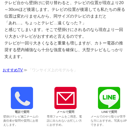
テレビ台から壁掛けに切り替わると、テレビの位置が現在より20
～30cmほど後退します。テレビの位置が後退しても私たちの座る
位置は変わりませんから、同サイズのテレビのままだと
「あれ…。ちょっとテレビ…遠くなった？」
と感じてしまいます。そこで壁掛けにされるのなら現在より一回
り大きいテレビがおすすめと言えるのです。
テレビが一回り大きくなると重量も増しますが、カトー電器の推
奨する壁内補強なら十分な強度を確保し、大型テレビもしっかり
支えます。
おすすめTV
「ワンサイズ上のモデルを」
電話で質問
メールで質問
LINEで質問
壁掛けテレビ施工チームの
専用フォームをご用意。電
メールでのやり取りが苦手
責任者が疑問や質問にお答
話に出られないお忙しい方
な方におすすめ。写真もUP
えします。
におすすめ。
できます。