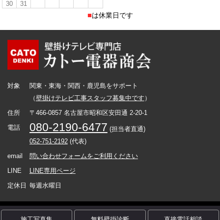
30
31
■
は休業日です
対象
関東・東海・関西・鹿児島をサポート
（
壁掛けテレビ工事スタッフ募集中です
）
住所
〒466-0857 名古屋市昭和区安田通 2-20-1
080-2190-6477
電話
(担当者直通)
052-751-2192
(代表)
email
問い合わせフォームをご利用ください
LINE
LINE専用ページ
定休日
毎週水曜日
Copyright カトー電器商会 (C) All Rights Reserved.
施工写真集
無料壁掛診断
直接電話相談