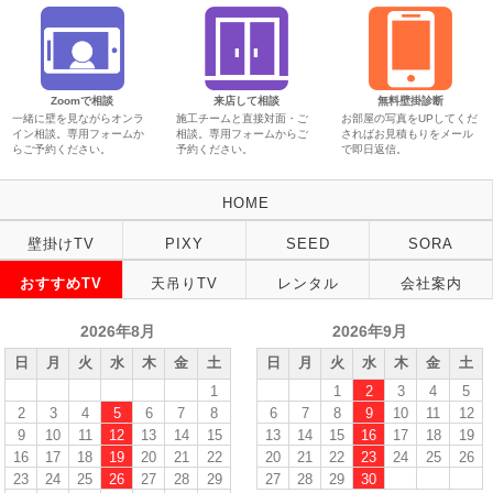
Zoomで相談
来店して相談
無料壁掛診断
一緒に壁を見ながらオンラ
施工チームと直接対面・ご
お部屋の写真をUPしてくだ
イン相談。専用フォームか
相談。専用フォームからご
さればお見積もりをメール
らご予約ください。
予約ください。
で即日返信。
HOME
壁掛けTV
PIXY
SEED
SORA
おすすめTV
天吊りTV
レンタル
会社案内
2026年8月
2026年9月
日
月
火
水
木
金
土
日
月
火
水
木
金
土
1
1
2
3
4
5
2
3
4
5
6
7
8
6
7
8
9
10
11
12
9
10
11
12
13
14
15
13
14
15
16
17
18
19
16
17
18
19
20
21
22
20
21
22
23
24
25
26
23
24
25
26
27
28
29
27
28
29
30