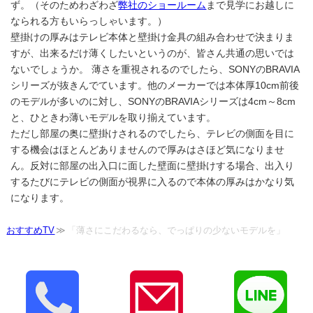
ず。（そのためわざわざ
弊社のショールーム
まで見学にお越しに
なられる方もいらっしゃいます。）
壁掛けの厚みはテレビ本体と壁掛け金具の組み合わせで決まりま
すが、出来るだけ薄くしたいというのが、皆さん共通の思いでは
ないでしょうか。 薄さを重視されるのでしたら、SONYのBRAVIA
シリーズが抜きんでています。他のメーカーでは本体厚10cm前後
のモデルが多いのに対し、SONYのBRAVIAシリーズは4cm～8cm
と、ひときわ薄いモデルを取り揃えています。
ただし部屋の奥に壁掛けされるのでしたら、テレビの側面を目に
する機会はほとんどありませんので厚みはさほど気になりませ
ん。反対に部屋の出入口に面した壁面に壁掛けする場合、出入り
するたびにテレビの側面が視界に入るので本体の厚みはかなり気
になります。
おすすめTV
「薄さにこだわるなら、でっぱりの少ないモデルを」