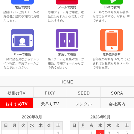
電話で質問
メールで質問
LINEで質問
壁掛けテレビ施工チームの
専用フォームをご用意。電
メールでのやり取りが苦手
責任者が疑問や質問にお答
話に出られないお忙しい方
な方におすすめ。写真もUP
えします。
におすすめ。
できます。
Zoomで相談
来店して相談
無料壁掛診断
一緒に壁を見ながらオンラ
施工チームと直接対面・ご
お部屋の写真をUPしてくだ
イン相談。専用フォームか
相談。専用フォームからご
さればお見積もりをメール
らご予約ください。
予約ください。
で即日返信。
HOME
壁掛けTV
PIXY
SEED
SORA
おすすめTV
天吊りTV
レンタル
会社案内
2026年8月
2026年9月
日
月
火
水
木
金
土
日
月
火
水
木
金
土
1
1
2
3
4
5