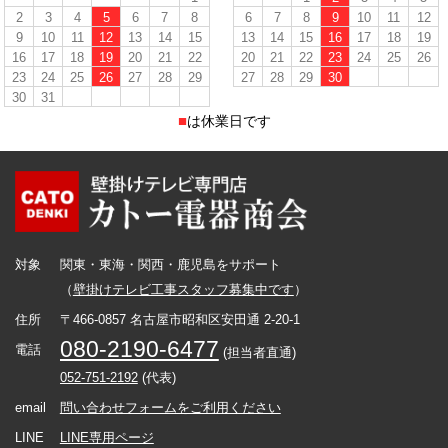
2
3
4
5
6
7
8
6
7
8
9
10
11
12
9
10
11
12
13
14
15
13
14
15
16
17
18
19
16
17
18
19
20
21
22
20
21
22
23
24
25
26
23
24
25
26
27
28
29
27
28
29
30
30
31
■
は休業日です
対象
関東・東海・関西・鹿児島をサポート
（
壁掛けテレビ工事スタッフ募集中です
）
住所
〒466-0857 名古屋市昭和区安田通 2-20-1
080-2190-6477
電話
(担当者直通)
052-751-2192
(代表)
email
問い合わせフォームをご利用ください
LINE
LINE専用ページ