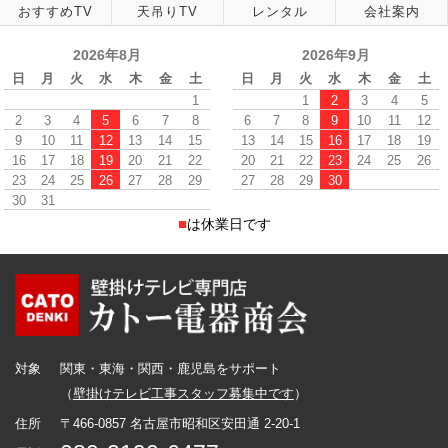
おすすめTV
天吊りTV
レンタル
会社案内
2026年8月
2026年9月
日
月
火
水
木
金
土
日
月
火
水
木
金
土
1
1
2
3
4
5
2
3
4
5
6
7
8
6
7
8
9
10
11
12
9
10
11
12
13
14
15
13
14
15
16
17
18
19
16
17
18
19
20
21
22
20
21
22
23
24
25
26
23
24
25
26
27
28
29
27
28
29
30
30
31
■
は休業日です
対象
関東・東海・関西・鹿児島をサポート
（
壁掛けテレビ工事スタッフ募集中です
）
住所
〒466-0857 名古屋市昭和区安田通 2-20-1