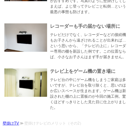
がおすすめです。写真のように壁掛けしてし
まえば、よじ登ってテレビごと転倒…という
最悪の事態も防げます。
レコーダーも手の届かない場所に
テレビだけでなく、レコーダーなどの接続機
もお子さんから遠ざけれることが出来れば…
という思いから、「テレビの上に」レコーダ
ー専用の棚を新設した例です。この位置なら
ば、小さなお子さんはまず手が届きません。
テレビ上をゲーム機の置き場に
テレビ台の中にゲーム機をしまうご家庭は多
いですが、テレビ台を取り除くと、思いのほ
か広いスペースが生まれます。ゲーム機は新
設された棚の上に置板のが今回の施工例。驚
くほどすっきりとした見た目に仕上がりまし
た。
壁掛けTV
壁掛けテレビのメリット（その2）