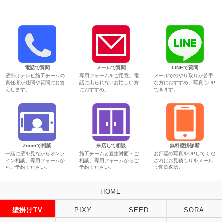
電話で質問
メールで質問
LINEで質問
壁掛けテレビ施工チームの
専用フォームをご用意。電
メールでのやり取りが苦手
責任者が疑問や質問にお答
話に出られないお忙しい方
な方におすすめ。写真もUP
えします。
におすすめ。
できます。
Zoomで相談
来店して相談
無料壁掛診断
一緒に壁を見ながらオンラ
施工チームと直接対面・ご
お部屋の写真をUPしてくだ
イン相談。専用フォームか
相談。専用フォームからご
さればお見積もりをメール
らご予約ください。
予約ください。
で即日返信。
HOME
壁掛けTV
PIXY
SEED
SORA