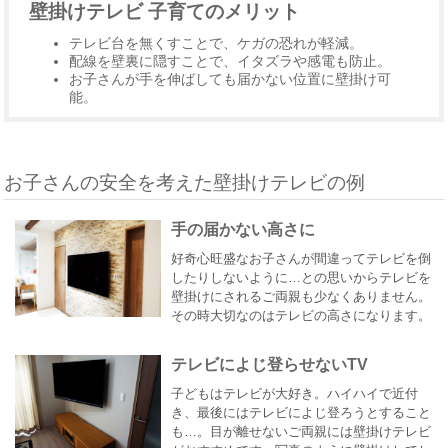
壁掛けテレビ 子育てのメリット
テレビ台を無くすことで、ケガの恐れが軽減。
配線を壁裏に隠すことで、イタズラや感電も防止。
お子さんが手を伸ばしても届かない位置に壁掛け可
能。
お子さんの安全を考えた壁掛けテレビの例
手の届かない高さに
好奇心旺盛なお子さんが間違ってテレビを倒
したりしないように…との思いからテレビを
壁掛けにされるご両親も少なくありません。
その時大切なのはテレビの高さになります。
テレビによじ登らせないTV
子どもはテレビが大好き。ハイハイで近付
き、最後にはテレビによじ登ろうとすること
も…。目が離せないご両親には壁掛けテレビ