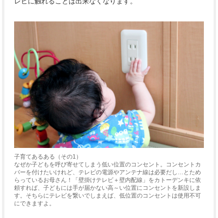
レビに触れることは出来なくなります。
子育てあるある（その1）
なぜか子どもを呼び寄せてしまう低い位置のコンセント。コンセントカ
バーを付けたいけれど、テレビの電源やアンテナ線は必要だし…とため
らっているお母さん！「壁掛けテレビ＋壁内配線」をカトーデンキに依
頼すれば、子どもには手が届かない高～い位置にコンセントを新設しま
す。そちらにテレビを繋いでしまえば、低位置のコンセントは使用不可
にできますよ。