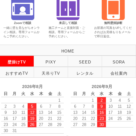
Zoomで相談
来店して相談
無料壁掛診断
一緒に壁を見ながらオンラ
施工チームと直接対面・ご
お部屋の写真をUPしてくだ
イン相談。専用フォームか
相談。専用フォームからご
さればお見積もりをメール
らご予約ください。
予約ください。
で即日返信。
HOME
壁掛けTV
PIXY
SEED
SORA
おすすめTV
天吊りTV
レンタル
会社案内
2026年8月
2026年9月
日
月
火
水
木
金
土
日
月
火
水
木
金
土
1
1
2
3
4
5
2
3
4
5
6
7
8
6
7
8
9
10
11
12
9
10
11
12
13
14
15
13
14
15
16
17
18
19
16
17
18
19
20
21
22
20
21
22
23
24
25
26
23
24
25
26
27
28
29
27
28
29
30
30
31