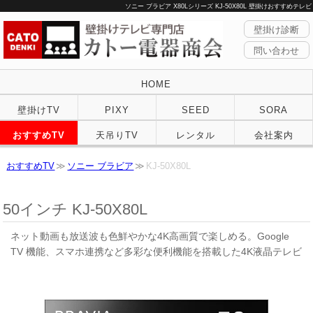
ソニー ブラビア X80Lシリーズ KJ-50X80L 壁掛けおすすめテレビ
壁掛け診断
問い合わせ
HOME
壁掛けTV
PIXY
SEED
SORA
おすすめTV
天吊りTV
レンタル
会社案内
おすすめTV
ソニー ブラビア
KJ-50X80L
50インチ KJ-50X80L
ネット動画も放送波も色鮮やかな4K高画質で楽しめる。Google
TV 機能、スマホ連携など多彩な便利機能を搭載した4K液晶テレビ