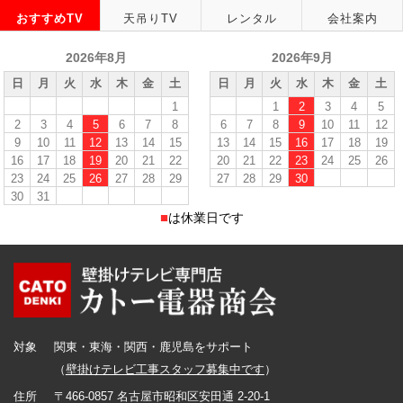
おすすめTV
天吊りTV
レンタル
会社案内
2026年8月
2026年9月
日
月
火
水
木
金
土
日
月
火
水
木
金
土
1
1
2
3
4
5
2
3
4
5
6
7
8
6
7
8
9
10
11
12
9
10
11
12
13
14
15
13
14
15
16
17
18
19
16
17
18
19
20
21
22
20
21
22
23
24
25
26
23
24
25
26
27
28
29
27
28
29
30
30
31
■
は休業日です
対象
関東・東海・関西・鹿児島をサポート
（
壁掛けテレビ工事スタッフ募集中です
）
住所
〒466-0857 名古屋市昭和区安田通 2-20-1