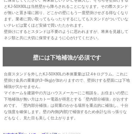
に保管してください。将来新しいテレビを購入し、そちらを壁掛けする
とKJ-50X80Lは当然壁から降ろされることになります。その際スタンド
が無いと置き場に困り、どこかの壁にもう一度壁掛けせざる得なくなり
ます。業者に買い取ってもらったりするにしてもスタンドがついていな
いテレビは驚くほど安値で買いたたかれます。
壁掛けにするとスタンドは不要のように思われますが、将来を見越して
ネジ類と共に大切に保管するように心がけてください。
壁には下地補強が必須です
台座スタンドを外したKJ-50X80Lの本体重量は12.4キログラム。これに
壁掛け金具の重量(約3~8kg)が加わりますので、壁掛けする壁面には下地
補強が欠かせません。
マイホームを建築中の方はハウスメーカーにご相談を。お住まいの壁に
下地補強が無い方はカトー電器が得意とする「壁内部分補強」がおすす
めです。「壁内部分補強」は荷重のかかる場所を重点的に補強し、十分
な強度を確保します。壁の内側(内部)で補強するため余計な出っ張りな
どもなく、見た目も美しく仕上がります。