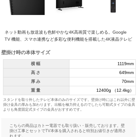
ネット動画も放送波も色鮮やかな4K高画質で楽しめる。Google
TV 機能、スマホ連携など多彩な便利機能を搭載した4K液晶テレビ
壁掛け時の本体サイズ
横幅
1119mm
高さ
649mm
厚み
70mm
重量
12400g （12.4kg）
スタンドを取り外したテレビ本体のみのサイズです。壁掛け時にはこれ以外に壁
掛け金具の厚みも加わります。出幅を極力抑えるのでしたら可動式タイプの金具
よりも角度固定式タイプの金具がおすすめです。
こちらの商品はカトー電器でも取り扱い・販売しております。壁
掛け工事とセットでTV本体を購入されると特別お値引きが適用さ
れます。