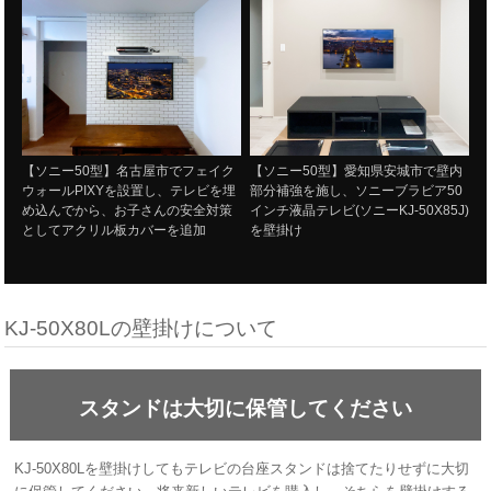
【ソニー50型】名古屋市でフェイク
【ソニー50型】愛知県安城市で壁内
ウォールPIXYを設置し、テレビを埋
部分補強を施し、ソニーブラビア50
め込んでから、お子さんの安全対策
インチ液晶テレビ(ソニーKJ-50X85J)
としてアクリル板カバーを追加
を壁掛け
KJ-50X80Lの壁掛けについて
スタンドは大切に保管してください
KJ-50X80Lを壁掛けしてもテレビの台座スタンドは捨てたりせずに大切