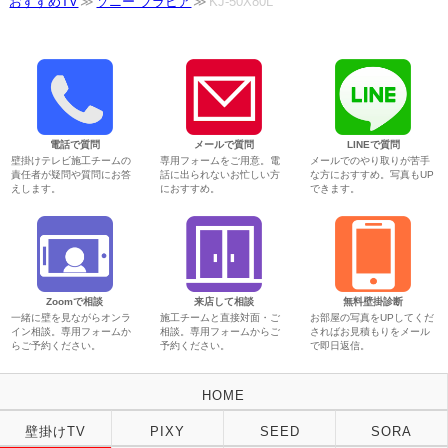
おすすめTV
ソニー ブラビア
KJ-50X80L
電話で質問
メールで質問
LINEで質問
壁掛けテレビ施工チームの
専用フォームをご用意。電
メールでのやり取りが苦手
責任者が疑問や質問にお答
話に出られないお忙しい方
な方におすすめ。写真もUP
えします。
におすすめ。
できます。
Zoomで相談
来店して相談
無料壁掛診断
一緒に壁を見ながらオンラ
施工チームと直接対面・ご
お部屋の写真をUPしてくだ
イン相談。専用フォームか
相談。専用フォームからご
さればお見積もりをメール
らご予約ください。
予約ください。
で即日返信。
HOME
壁掛けTV
PIXY
SEED
SORA