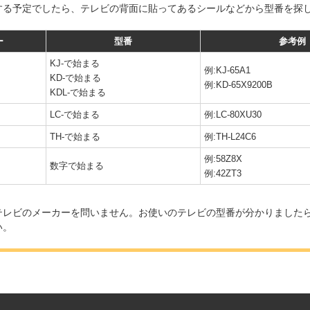
する予定でしたら、テレビの背面に貼ってあるシールなどから型番を探
ー
型番
参考例
KJ-で始まる
例:KJ-65A1
KD-で始まる
例:KD-65X9200B
KDL-で始まる
LC-で始まる
例:LC-80XU30
TH-で始まる
例:TH-L24C6
例:58Z8X
数字で始まる
例:42ZT3
テレビのメーカーを問いません。お使いのテレビの型番が分かりました
い。