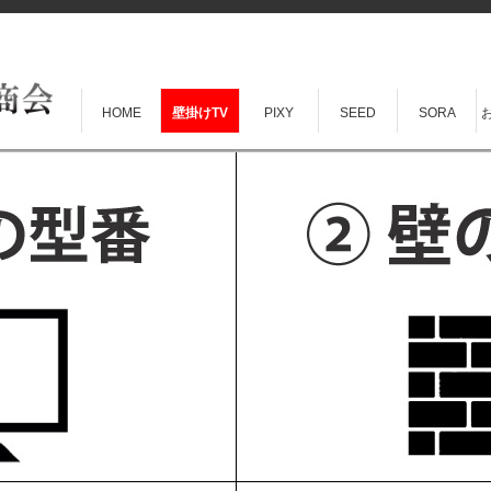
HOME
壁掛けTV
PIXY
SEED
SORA