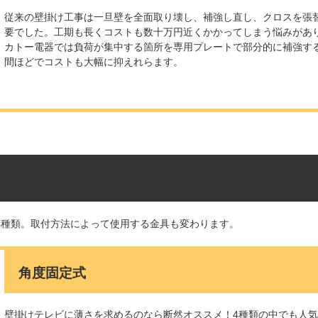
従来の壁掛け工事は一旦壁を全面取り壊し、補強し直し、クロスを張
要でした。工期も長くコストも数十万円近くかかってしまう悩みがあ
カトー電器では負荷が集中する箇所を専用プレートで部分的に補強す
間ほどでコストも大幅に抑えれらます。
4種類。取付方法によって使用する金具も変わります。
角度固定式
壁掛けテレビに薄さを求めるのなら断然オススメ！4種類の中でも人気