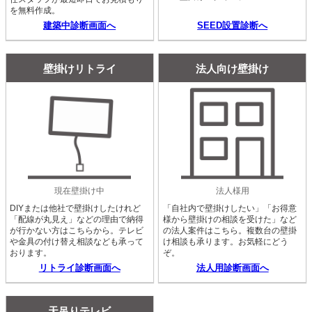
を無料作成。
建築中診断画面へ
SEED設置診断へ
壁掛けリトライ
法人向け壁掛け
現在壁掛け中
法人様用
DIYまたは他社で壁掛けしたけれど
「自社内で壁掛けしたい」「お得意
「配線が丸見え」などの理由で納得
様から壁掛けの相談を受けた」など
が行かない方はこちらから。テレビ
の法人案件はこちら。複数台の壁掛
や金具の付け替え相談なども承って
け相談も承ります。お気軽にどう
おります。
ぞ。
リトライ診断画面へ
法人用診断画面へ
天吊りテレビ