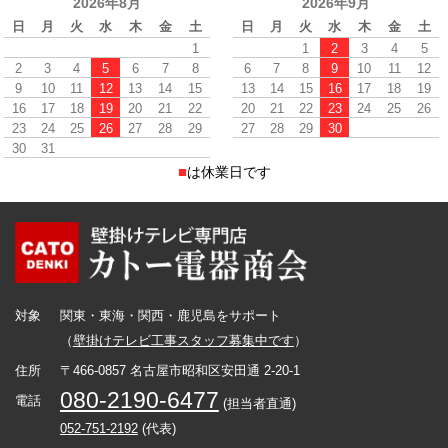
2026年8月
2026年9月
日
月
火
水
木
金
土
日
月
火
水
木
金
土
1
1
2
3
4
5
2
3
4
5
6
7
8
6
7
8
9
10
11
12
9
10
11
12
13
14
15
13
14
15
16
17
18
19
16
17
18
19
20
21
22
20
21
22
23
24
25
26
23
24
25
26
27
28
29
27
28
29
30
30
31
■
は休業日です
対象
関東・東海・関西・鹿児島をサポート
（
壁掛けテレビ工事スタッフ募集中です
）
住所
〒466-0857 名古屋市昭和区安田通 2-20-1
080-2190-6477
電話
(担当者直通)
052-751-2192
(代表)