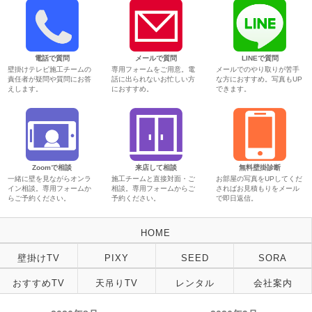
電話で質問
メールで質問
LINEで質問
壁掛けテレビ施工チームの
専用フォームをご用意。電
メールでのやり取りが苦手
責任者が疑問や質問にお答
話に出られないお忙しい方
な方におすすめ。写真もUP
えします。
におすすめ。
できます。
Zoomで相談
来店して相談
無料壁掛診断
一緒に壁を見ながらオンラ
施工チームと直接対面・ご
お部屋の写真をUPしてくだ
イン相談。専用フォームか
相談。専用フォームからご
さればお見積もりをメール
らご予約ください。
予約ください。
で即日返信。
HOME
壁掛けTV
PIXY
SEED
SORA
おすすめTV
天吊りTV
レンタル
会社案内