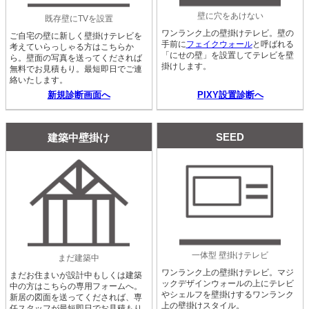
壁に穴をあけない
既存壁にTVを設置
ワンランク上の壁掛けテレビ。壁の
ご自宅の壁に新しく壁掛けテレビを
手前に
フェイクウォール
と呼ばれる
考えていらっしゃる方はこちらか
「にせの壁」を設置してテレビを壁
ら。壁面の写真を送ってくだされば
掛けします。
無料でお見積もり。最短即日でご連
絡いたします。
新規診断画面へ
PIXY設置診断へ
SEED
建築中壁掛け
一体型 壁掛けテレビ
まだ建築中
ワンランク上の壁掛けテレビ。マジ
まだお住まいが設計中もしくは建築
ックデザインウォールの上にテレビ
中の方はこちらの専用フォームへ。
やシェルフを壁掛けするワンランク
新居の図面を送ってくだされば、専
上の壁掛けスタイル。
任スタッフが最短即日でお見積もり