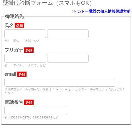
壁掛け診断フォーム（スマホもOK）
カトー電器の個人情報保護方針
御連絡先
氏名
必須
例：「愛知」「太郎」など
フリガナ
必須
例：「アイチ」「タロウ」など
email
必須
※自動返信メールが届かない場合は「cato.co.jp」からのメールが届くように設定してく
ださい。
電話番号
必須
例：05212345678、09012345678など