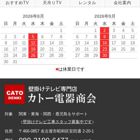
おすすめTV
天吊りTV
レンタル
会社案内
2026年8月
2026年9月
日
月
火
水
木
金
土
日
月
火
水
木
金
土
1
1
2
3
4
5
2
3
4
5
6
7
8
6
7
8
9
10
11
12
9
10
11
12
13
14
15
13
14
15
16
17
18
19
16
17
18
19
20
21
22
20
21
22
23
24
25
26
23
24
25
26
27
28
29
27
28
29
30
30
31
■
は休業日です
対象
関東・東海・関西・鹿児島をサポート
（
壁掛けテレビ工事スタッフ募集中です
）
住所
〒466-0857 名古屋市昭和区安田通 2-20-1