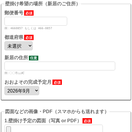
壁掛け希望の場所（新居のご住所）
郵便番号
必須
例：4660857 もしくは 466-0857
都道府県
必須
新居の住所
任意
例:〇〇市△△町
おおよその完成予定月
必須
図面などの画像・PDF（スマホからも送れます）
1.壁掛け予定の図面（写真 or PDF）
必須