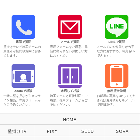
電話で質問
メールで質問
LINEで質問
壁掛けテレビ施工チームの
専用フォームをご用意。電
メールでのやり取りが苦手
責任者が疑問や質問にお答
話に出られないお忙しい方
な方におすすめ。写真もUP
えします。
におすすめ。
できます。
Zoomで相談
来店して相談
無料壁掛診断
一緒に壁を見ながらオンラ
施工チームと直接対面・ご
お部屋の写真をUPしてくだ
イン相談。専用フォームか
相談。専用フォームからご
さればお見積もりをメール
らご予約ください。
予約ください。
で即日返信。
HOME
壁掛けTV
PIXY
SEED
SORA