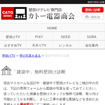
建築中壁掛け診断
壁掛け診断
問い合わせ
HOME
壁掛けTV
PIXY
SEED
SORA
おすすめTV
天吊りTV
レンタル
会社案内
壁掛けTV
壁の写真を送る
建築中壁掛け診断
「建築中」無料壁掛け診断
現在マイホームを設計中・建築中で壁掛けテレビをご検討中の方
は、下記の専用フォームから図面や写真を送ってみてください。
送っていただいた画像を壁掛けスタッフが無料で診断。取り付け
可能かどうかを判断し、さらに工事や必要な配線などを含めたお
見積もりを
最短即日
にてご連絡いたします。