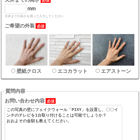
必須
mm
天井までの高さを測って入力してください
ご希望の外装
必須
壁紙クロス
エコカラット
エアストーン
質問内容
お問い合わせ内容
必須