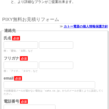
と、より詳細なプランがご提案出来ます。
PIXY無料お見積りフォーム
カトー電器の個人情報保護方針
連絡先
氏名
必須
例：「愛知」「太郎」など
フリガナ
必須
例：「アイチ」「タロウ」など
email
必須
※自動返信メールが届かない場合は「cato.co.jp」からのメールが届くように設定してく
ださい。
電話番号
必須