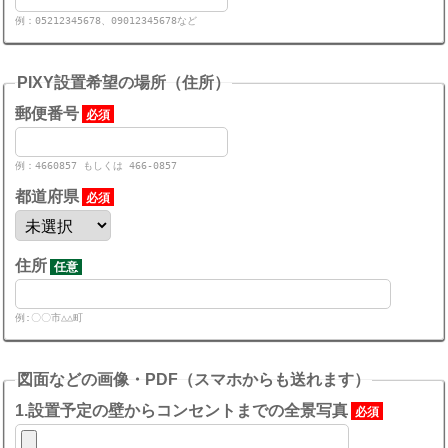
例：05212345678、09012345678など
PIXY設置希望の場所（住所）
郵便番号
必須
例：4660857 もしくは 466-0857
都道府県
必須
住所
任意
例:〇〇市△△町
図面などの画像・PDF（スマホからも送れます）
1.設置予定の壁からコンセントまでの全景写真
必須