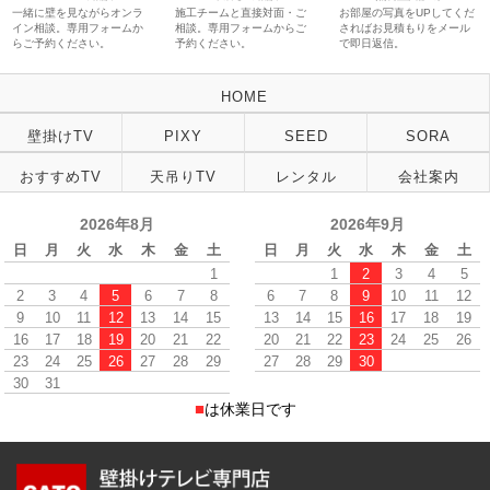
一緒に壁を見ながらオンラ
施工チームと直接対面・ご
お部屋の写真をUPしてくだ
イン相談。専用フォームか
相談。専用フォームからご
さればお見積もりをメール
らご予約ください。
予約ください。
で即日返信。
HOME
壁掛けTV
PIXY
SEED
SORA
おすすめTV
天吊りTV
レンタル
会社案内
2026年8月
2026年9月
日
月
火
水
木
金
土
日
月
火
水
木
金
土
1
1
2
3
4
5
2
3
4
5
6
7
8
6
7
8
9
10
11
12
9
10
11
12
13
14
15
13
14
15
16
17
18
19
16
17
18
19
20
21
22
20
21
22
23
24
25
26
23
24
25
26
27
28
29
27
28
29
30
30
31
■
は休業日です