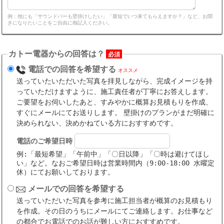
例：他にも「サウンドバーも壁掛けしたい」「最短でいつ来てもらえますか？」など、お聞
きになりたいことをご自由に御記入ください。
カトー電器からの回答は？
必須
電話での回答を希望する
オススメ
送っていたいただいた写真を拝見しながら、完成イメージを持
っていただけますように、施工責任者が丁寧にお答えします。
ご要望をお伺いしたあと、すみやかに概算お見積もりを作成、
すぐにメールにてお送りします。 壁掛けのプランがまだ明確に
決められない、決めかねている方におすすめです。
電話のご希望日時
例:「最短希望」「午前中」「〇日以降」「〇時は避けてほし
い」など。なおご希望日時は営業時間内（9:00-18:00 水曜定
休）にてお願いしております。
メールでの回答を希望する
送っていただいた写真を参考に施工担当者が概算のお見積もり
を作成。その日のうちにメールにてご連絡します。お仕事など
の都合でお電話でのお話が難しい方におすすめです。