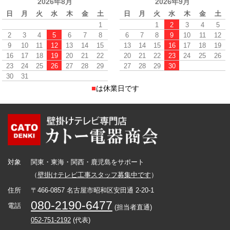
2026年8月
2026年9月
日
月
火
水
木
金
土
日
月
火
水
木
金
土
1
1
2
3
4
5
2
3
4
5
6
7
8
6
7
8
9
10
11
12
9
10
11
12
13
14
15
13
14
15
16
17
18
19
16
17
18
19
20
21
22
20
21
22
23
24
25
26
23
24
25
26
27
28
29
27
28
29
30
30
31
■
は休業日です
対象
関東・東海・関西・鹿児島をサポート
（
壁掛けテレビ工事スタッフ募集中です
）
住所
〒466-0857 名古屋市昭和区安田通 2-20-1
080-2190-6477
電話
(担当者直通)
052-751-2192
(代表)