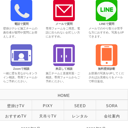
電話で質問
メールで質問
LINEで質問
壁掛けテレビ施工チームの
専用フォームをご用意。電
メールでのやり取りが苦手
責任者が疑問や質問にお答
話に出られないお忙しい方
な方におすすめ。写真もUP
えします。
におすすめ。
できます。
Zoomで相談
来店して相談
無料壁掛診断
一緒に壁を見ながらオンラ
施工チームと直接対面・ご
お部屋の写真をUPしてくだ
イン相談。専用フォームか
相談。専用フォームからご
さればお見積もりをメール
らご予約ください。
予約ください。
で即日返信。
HOME
壁掛けTV
PIXY
SEED
SORA
おすすめTV
天吊りTV
レンタル
会社案内