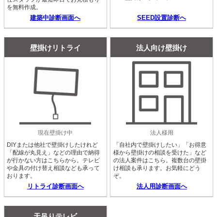
を無料作成。
建築中診断画面へ
SEED設置診断へ
壁掛けリトライ
法人向け壁掛け
現在壁掛け中
法人様用
DIYまたは他社で壁掛けしたけれど
「自社内で壁掛けしたい」「お得意
「配線が丸見え」などの理由で納得
様から壁掛けの相談を受けた」など
が行かない方はこちらから。テレビ
の法人案件はこちら。複数台の壁掛
や金具の付け替え相談なども承って
け相談も承ります。お気軽にどう
おります。
ぞ。
リトライ診断画面へ
法人用診断画面へ
天吊りテレビ