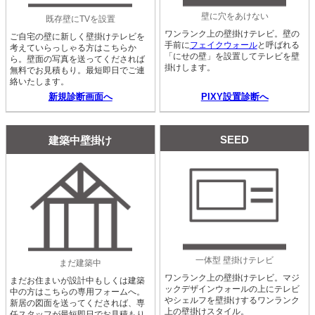
壁に穴をあけない
既存壁にTVを設置
ワンランク上の壁掛けテレビ。壁の
ご自宅の壁に新しく壁掛けテレビを
手前に
フェイクウォール
と呼ばれる
考えていらっしゃる方はこちらか
「にせの壁」を設置してテレビを壁
ら。壁面の写真を送ってくだされば
掛けします。
無料でお見積もり。最短即日でご連
絡いたします。
新規診断画面へ
PIXY設置診断へ
SEED
建築中壁掛け
一体型 壁掛けテレビ
まだ建築中
ワンランク上の壁掛けテレビ。マジ
まだお住まいが設計中もしくは建築
ックデザインウォールの上にテレビ
中の方はこちらの専用フォームへ。
やシェルフを壁掛けするワンランク
新居の図面を送ってくだされば、専
上の壁掛けスタイル。
任スタッフが最短即日でお見積もり