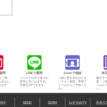
質問
LINEで質問
Zoomで相談
来
をご用
メールでのやり取りが
一緒に壁を見ながらオ
施工チ
られない
苦手な方におすすめ。
ンライン相談。専用フ
面・ご
おすす
写真もUPできます。
ォームからご予約くだ
ームか
さい。
い。
PIXY
SEED
SORA
おすすめTV
天吊り