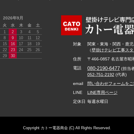
2026年9月
火
水
木
金
土
1
2
3
4
5
8
9
10
11
12
15
16
17
18
19
対象
関東・東海・関西・鹿児
22
23
24
25
26
（
壁掛けテレビ工事スタ
29
30
住所
〒466-0857 名古屋市昭
080-2190-6477
電話
(担当
052-751-2192
(代表)
email
問い合わせフォームをご
LINE
LINE専用ページ
定休日
毎週水曜日
Copyright カトー電器商会 (C) All Rights Reserved.