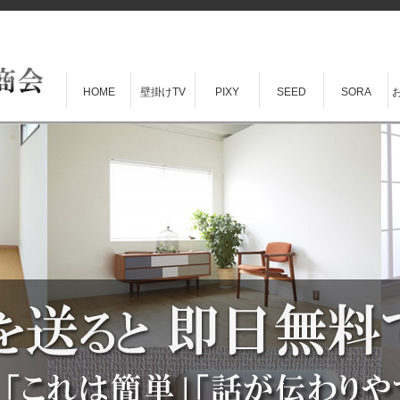
HOME
壁掛けTV
PIXY
SEED
SORA