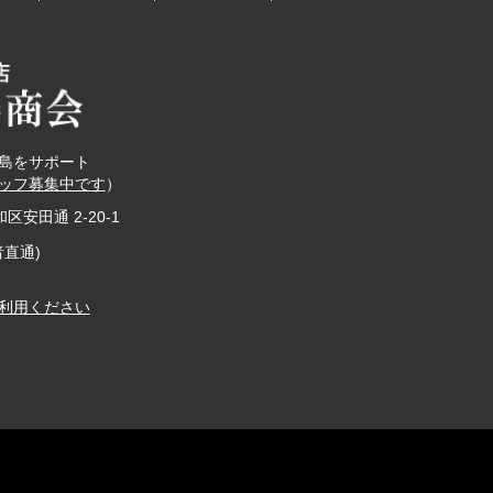
島をサポート
ッフ募集中です
）
和区安田通 2-20-1
者直通)
利用ください