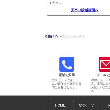
ください。
天吊り診断画面へ
壁掛けTV
壁の写真を送る
電話で質問
メールで
壁掛けテレビ施工チー
専用フォーム
ムの責任者が疑問や質
意。電話に出
問にお答えします。
お忙しい方に
め。
HOME
壁掛けTV