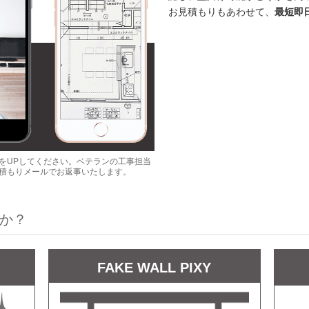
お見積もりもあわせて、
最短即
をUPしてください。ベテランの工事担当
積もりメールでお返事いたします。
すか？
FAKE WALL PIXY