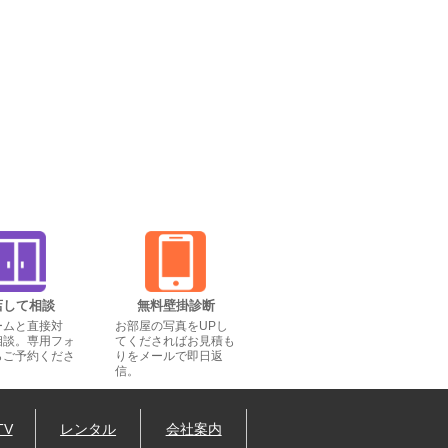
店して相談
無料壁掛診断
ームと直接対
お部屋の写真をUPし
相談。専用フォ
てくださればお見積も
らご予約くださ
りをメールで即日返
信。
TV
レンタル
会社案内