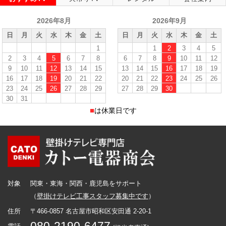
2026年8月
2026年9月
日
月
火
水
木
金
土
日
月
火
水
木
金
土
1
1
2
3
4
5
2
3
4
5
6
7
8
6
7
8
9
10
11
12
9
10
11
12
13
14
15
13
14
15
16
17
18
19
16
17
18
19
20
21
22
20
21
22
23
24
25
26
23
24
25
26
27
28
29
27
28
29
30
30
31
■
は休業日です
対象
関東・東海・関西・鹿児島をサポート
（
壁掛けテレビ工事スタッフ募集中です
）
住所
〒466-0857 名古屋市昭和区安田通 2-20-1
080-2190-6477