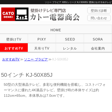
ソニー ブラビア X85Jシリーズ KJ-50X85J 壁掛けおすすめテレビ
壁掛け診断
問い合わせ
HOME
壁掛けTV
PIXY
SEED
SORA
おすすめTV
天吊りTV
レンタル
会社案内
おすすめTV
ソニー ブラビア
KJ-50X85J
50インチ KJ-50X85J
50型の大型液晶テレビ。多彩な便利機能を搭載し、コストパフォ
ーマンスに優れた4K液晶テレビ。壁掛け時の本体サイズは約
112cm×65cm。本体厚みは7.0cmです。