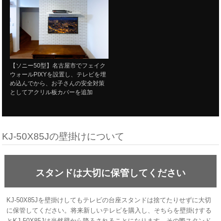
【ソニー50型】名古屋市でフェイク
ウォールPIXYを設置し、テレビを埋
め込んでから、お子さんの安全対策
としてアクリル板カバーを追加
KJ-50X85Jの壁掛けについて
スタンドは大切に保管してください
KJ-50X85Jを壁掛けしてもテレビの台座スタンドは捨てたりせずに大切
に保管してください。将来新しいテレビを購入し、そちらを壁掛けする
とKJ-50X85Jは当然壁から降ろされることになります。その際スタンド