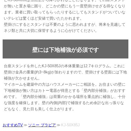
が無いと置き場に困り、どこかの壁にもう一度壁掛けせざる得なくなり
ます。業者に買い取ってもらったりするにしてもスタンドがついていな
いテレビは驚くほど安値で買いたたかれます。
壁掛けにするとスタンドは不要のように思われますが、将来を見越して
ネジ類と共に大切に保管するように心がけてください。
壁には下地補強が必須です
台座スタンドを外したKJ-50X85Jの本体重量は12.7キログラム。これに
壁掛け金具の重量(約3~8kg)が加わりますので、壁掛けする壁面には下地
補強が欠かせません。
マイホームを建築中の方はハウスメーカーにご相談を。お住まいの壁に
下地補強が無い方はカトー電器が得意とする「壁内部分補強」がおすす
めです。「壁内部分補強」は荷重のかかる場所を重点的に補強し、十分
な強度を確保します。壁の内側(内部)で補強するため余計な出っ張りな
どもなく、見た目も美しく仕上がります。
おすすめTV
ソニー ブラビア
KJ-50X85J