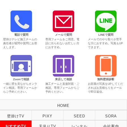
電話で質問
メールで質問
LINEで質問
壁掛けテレビ施工チームの
専用フォームをご用意。電
メールでのやり取りが苦手
責任者が疑問や質問にお答
話に出られないお忙しい方
な方におすすめ。写真もUP
えします。
におすすめ。
できます。
Zoomで相談
来店して相談
無料壁掛診断
一緒に壁を見ながらオンラ
施工チームと直接対面・ご
お部屋の写真をUPしてくだ
イン相談。専用フォームか
相談。専用フォームからご
さればお見積もりをメール
らご予約ください。
予約ください。
で即日返信。
HOME
壁掛けTV
PIXY
SEED
SORA
おすすめTV
天吊りTV
レンタル
会社案内