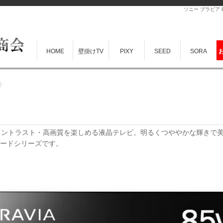
ソニー ブラビア B
HOME
壁掛けTV
PIXY
SEED
SORA
0
た高コントラスト・高画質を楽しめる液晶テレビ。明るくつややかな輝きで美
ダードシリーズです。