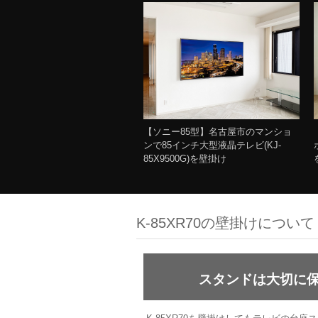
【ソニー85型】名古屋市のマンショ
ンで85インチ大型液晶テレビ(KJ-
85X9500G)を壁掛け
K-85XR70の壁掛けについて
スタンドは大切に