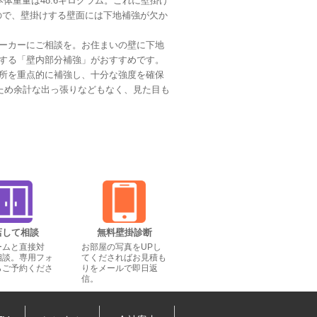
の本体重量は48.6キログラム。これに壁掛け
ますので、壁掛けする壁面には下地補強が欠か
ーカーにご相談を。お住まいの壁に下地
する「壁内部分補強」がおすすめです。
所を重点的に補強し、十分な強度を確保
るため余計な出っ張りなどもなく、見た目も
店して相談
無料壁掛診断
ームと直接対
お部屋の写真をUPし
相談。専用フォ
てくださればお見積も
らご予約くださ
りをメールで即日返
信。