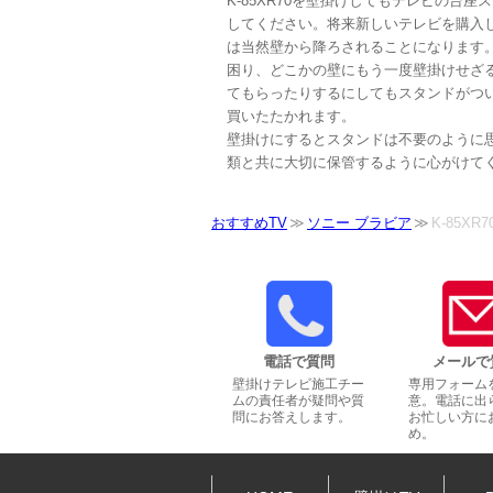
K-85XR70を壁掛けしてもテレビの台
してください。将来新しいテレビを購入し、
は当然壁から降ろされることになります
困り、どこかの壁にもう一度壁掛けせざ
てもらったりするにしてもスタンドがつ
買いたたかれます。
壁掛けにするとスタンドは不要のように
類と共に大切に保管するように心がけて
おすすめTV
ソニー ブラビア
K-85XR7
電話で質問
メールで
壁掛けテレビ施工チー
専用フォーム
ムの責任者が疑問や質
意。電話に出
問にお答えします。
お忙しい方に
め。