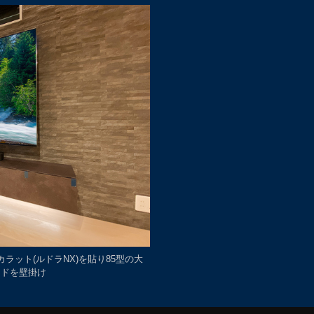
カラット(ルドラNX)を貼り85型の大
ードを壁掛け