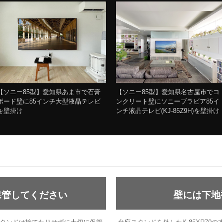
【ソニー85型】愛知県あま市で石膏
【ソニー85型】愛知県名古屋市でコ
ボード壁に85インチ大型液晶テレビ
ンクリート壁にソニーブラビア85イ
を壁掛け
ンチ液晶テレビ(KJ-85Z9H)を壁掛け
保管してください
壁には下地