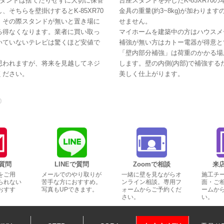
座スタンドは捨てたりせずに大切に保管
台座スタンドを外したK-85XR70
そちらを壁掛けするとK-85XR70
金具の重量(約3~8kg)が加わり
。その際スタンドが無いと置き場に
せません。
る得なくなります。業者に買い取っ
マイホームを建築中の方はハウスメ
いていないテレビは驚くほど安値で
補強が無い方はカトー電器が得意と
「壁内部分補強」は荷重のかかる場
思われますが、将来を見越してネジ
します。壁の内側(内部)で補強す
ください。
美しく仕上がります。
0
質問
LINEで質問
Zoomで相談
来
をご用
メールでのやり取りが
一緒に壁を見ながらオ
施工チ
られない
苦手な方におすすめ。
ンライン相談。専用フ
面・ご
おすす
写真もUPできます。
ォームからご予約くだ
ームか
さい。
い。