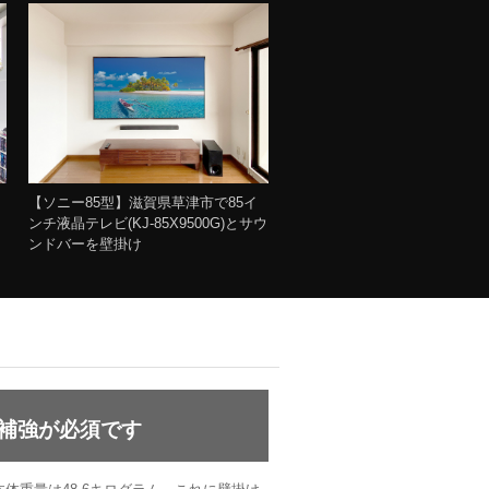
【ソニー85型】滋賀県草津市で85イ
ンチ液晶テレビ(KJ-85X9500G)とサウ
ンドバーを壁掛け
補強が必須です