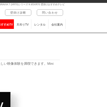
RAVIA 7 (XR70)シリーズ K-85XR70 壁掛けおすすめテレビ
壁掛け診断
問い合わせ
おすすめTV
天吊りTV
レンタル
会社案内
しい映像体験を満喫できます。Mini