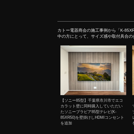
カトー電器商会の施工事例から「K-85
中の方にとって、サイズ感や取付具合の
【ソニー85型】千葉県市川市でエコ
カラット壁に同時購入していただい
たソニーブラビア85型テレビ(K-
85XR50)を壁掛けしHDMIコンセント
を追加