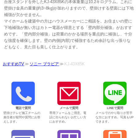
台座スタンドを外したKJ-43X85Kの本体重量は10.2キログラム。これに
壁掛け金具の重量(約3~8kg)が加わりますので、壁掛けする壁面には下地
補強が欠かせません。
マイホームを建築中の方はハウスメーカーにご相談を。お住まいの壁に
下地補強が無い方はカトー電器が得意とする「壁内部分補強」がおすす
めです。「壁内部分補強」は荷重のかかる場所を重点的に補強し、十分
な強度を確保します。壁の内側(内部)で補強するため余計な出っ張りな
どもなく、見た目も美しく仕上がります。
おすすめTV
ソニー ブラビア
KJ-43X85K
電話で質問
メールで質問
LINEで質問
壁掛けテレビ施工チームの
専用フォームをご用意。電
メールでのやり取りが苦手
責任者が疑問や質問にお答
話に出られないお忙しい方
な方におすすめ。写真もUP
えします。
におすすめ。
できます。