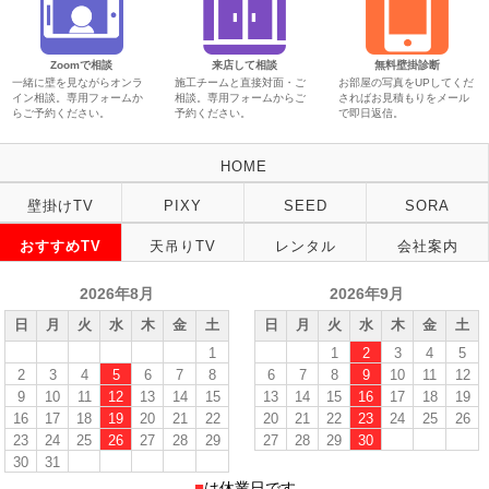
Zoomで相談
来店して相談
無料壁掛診断
一緒に壁を見ながらオンラ
施工チームと直接対面・ご
お部屋の写真をUPしてくだ
イン相談。専用フォームか
相談。専用フォームからご
さればお見積もりをメール
らご予約ください。
予約ください。
で即日返信。
HOME
壁掛けTV
PIXY
SEED
SORA
おすすめTV
天吊りTV
レンタル
会社案内
2026年8月
2026年9月
日
月
火
水
木
金
土
日
月
火
水
木
金
土
1
1
2
3
4
5
2
3
4
5
6
7
8
6
7
8
9
10
11
12
9
10
11
12
13
14
15
13
14
15
16
17
18
19
16
17
18
19
20
21
22
20
21
22
23
24
25
26
23
24
25
26
27
28
29
27
28
29
30
30
31
■
は休業日です