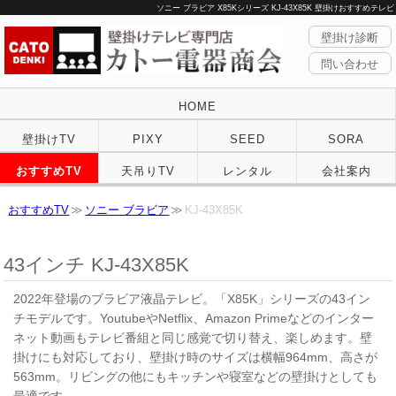
ソニー ブラビア X85Kシリーズ KJ-43X85K 壁掛けおすすめテレビ
壁掛け診断
問い合わせ
HOME
壁掛けTV
PIXY
SEED
SORA
おすすめTV
天吊りTV
レンタル
会社案内
おすすめTV
ソニー ブラビア
KJ-43X85K
43インチ KJ-43X85K
2022年登場のブラビア液晶テレビ。「X85K」シリーズの43イン
チモデルです。YoutubeやNetflix、Amazon Primeなどのインター
ネット動画もテレビ番組と同じ感覚で切り替え、楽しめます。壁
掛けにも対応しており、壁掛け時のサイズは横幅964mm、高さが
563mm。リビングの他にもキッチンや寝室などの壁掛けとしても