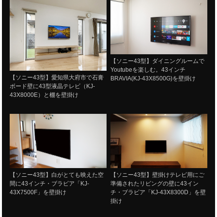
【ソニー43型】ダイニングルームで
Youtubeを楽しむ。43インチ
【ソニー43型】愛知県大府市で石膏
BRAVIA(KJ-43X8500G)を壁掛け
ボード壁に43型液晶テレビ（KJ-
43X8000E）と棚を壁掛け
【ソニー43型】白がとても映えた空
【ソニー43型】壁掛けテレビ用にご
間に43インチ・ブラビア「KJ-
準備されたリビングの壁に43イン
43X7500F」を壁掛け
チ・ブラビア「KJ-43X8300D」を壁
掛け