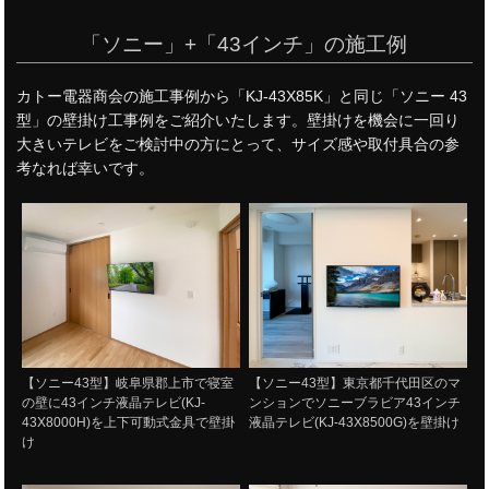
「ソニー」+「43インチ」の施工例
カトー電器商会の施工事例から「KJ-43X85K」と同じ「ソニー 43
型」の壁掛け工事例をご紹介いたします。壁掛けを機会に一回り
大きいテレビをご検討中の方にとって、サイズ感や取付具合の参
考なれば幸いです。
【ソニー43型】岐阜県郡上市で寝室
【ソニー43型】東京都千代田区のマ
の壁に43インチ液晶テレビ(KJ-
ンションでソニーブラビア43インチ
43X8000H)を上下可動式金具で壁掛
液晶テレビ(KJ-43X8500G)を壁掛け
け