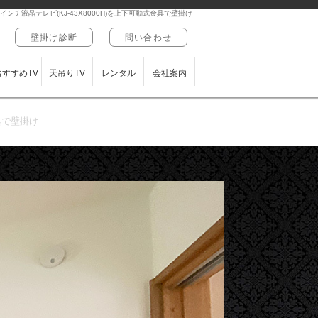
ンチ液晶テレビ(KJ-43X8000H)を上下可動式金具で壁掛け
壁掛け診断
問い合わせ
おすすめTV
天吊りTV
レンタル
会社案内
具で壁掛け