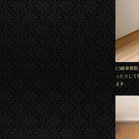
(↑)岐阜
ったりして
ます。