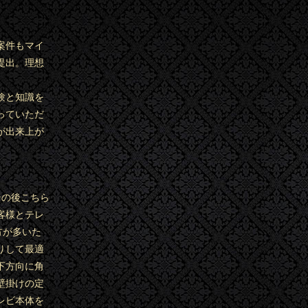
案件もマイ
提出。理想
験と知識を
っていただ
が出来上が
その後こちら
客様とテレ
方が多いた
りして最適
下方向に角
壁掛けの定
レビ本体を