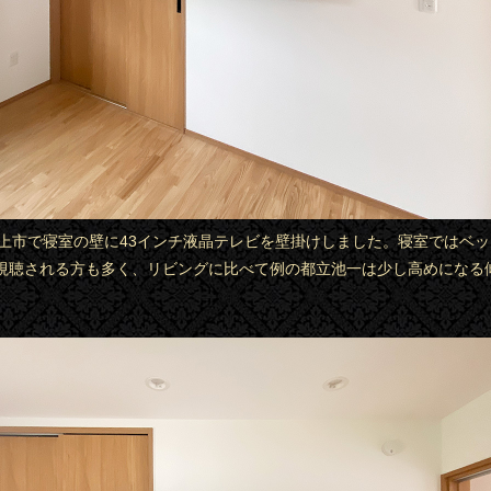
県郡上市で寝室の壁に43インチ液晶テレビを壁掛けしました。寝室ではベ
視聴される方も多く、リビングに比べて例の都立池一は少し高めになる