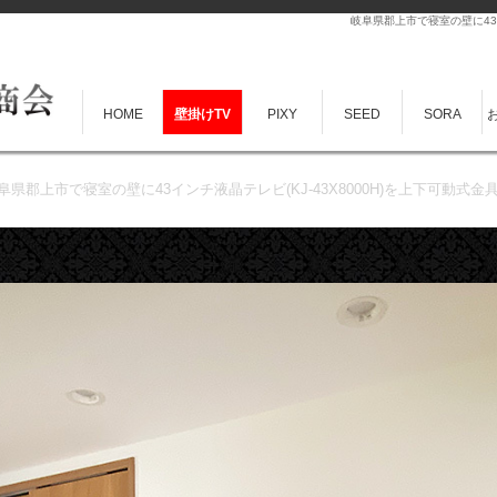
岐阜県郡上市で寝室の壁に43イ
HOME
壁掛けTV
PIXY
SEED
SORA
阜県郡上市で寝室の壁に43インチ液晶テレビ(KJ-43X8000H)を上下可動式金