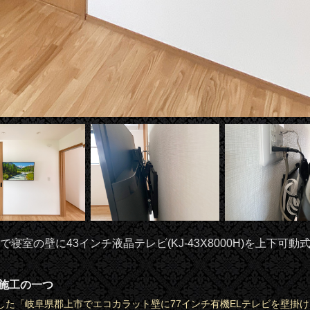
寝室の壁に43インチ液晶テレビ(KJ-43X8000H)を上下可
時施工の一つ
した「岐阜県郡上市でエコカラット壁に77インチ有機ELテレビを壁掛