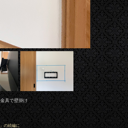
動式金具で壁掛け
け」の続編に