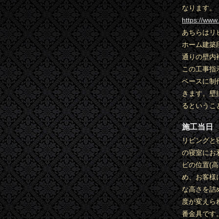
なります。
https://www
あちらはリ
ホーム建築
通りの壁内
この工事指
ベースに制
きます。壁
るというこ
施工当日
リビングと
の寝室にお
ビの位置(
め、お客様
な高さを詰
度が変えら
番金具です