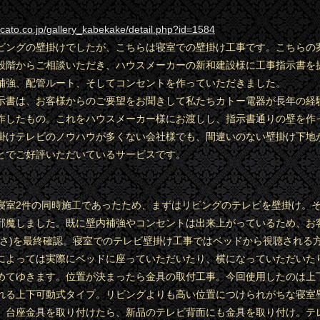
.cato.co.jp/gallery_kabekake/detail.php?id=1584
ビングの壁掛けでしたが、こちらは寝室での壁掛け工事です。こちらの
段階からご相談いただき、ハウスメーカーの新和建設様に工事指示書を
補強、配管ルート、そしてコンセントを作っていただきました。
示書は、お客様からのご要望をお聞きして私たちカトー電器が長年の経
作したもの。これをハウスメーカー様にお渡しし、指示書通りの壁を作
掛けテレビのノウハウが多くない会社様でも、間違いのない壁掛け下地
とでご好評いただいているサービスです。
寝室2件の同時施工であったため、まずはリビングのテレビを壁掛け。
邪魔しました。既に壁内補強やコンセントは出来上がっているため、お
高さ)を最終確認。寝室でのテレビ壁掛け工事ではベッドから視聴される
によっては実際にベッドに座っていただいたり、横になっていただいた
めてゆきます。位置が決まったら金具の取付工事。今回使用したのは上
れる上下可動式タイプ。リビングよりも高い位置につけられがちな寝室
。台座金具を取り付けたら、新品のテレビ背面にも金具を取り付け。テ