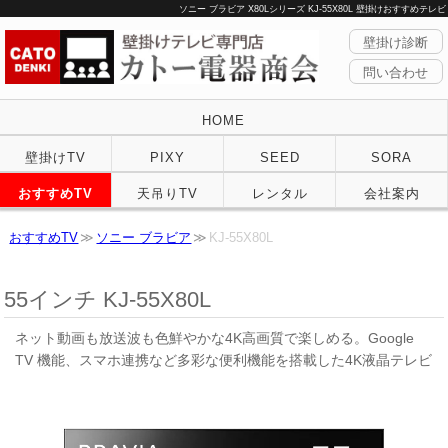
ソニー ブラビア X80Lシリーズ KJ-55X80L 壁掛けおすすめテレビ
壁掛け診断
問い合わせ
HOME
壁掛けTV
PIXY
SEED
SORA
おすすめTV
天吊りTV
レンタル
会社案内
おすすめTV
ソニー ブラビア
KJ-55X80L
55インチ KJ-55X80L
ネット動画も放送波も色鮮やかな4K高画質で楽しめる。Google
TV 機能、スマホ連携など多彩な便利機能を搭載した4K液晶テレビ