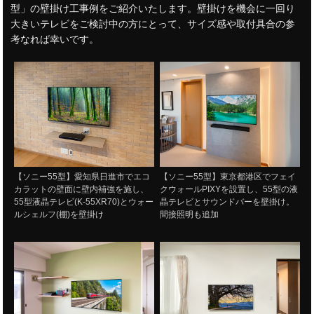
型」の壁掛け工事例をご紹介いたします。壁掛けを機会に一回り
大きいテレビをご検討中の方にとって、サイズ感や取付具合の参
考なれば幸いです。
【ソニー55型】愛知県日進市でエコ
【ソニー55型】東京都港区でフェイ
カラットの壁面に壁内補強を施し、
クウォールPIXYを設置し、55型の液
55型液晶テレビ(K-55XR70)とウォー
晶テレビとサウンドバーを壁掛け。
ルシェルフ(棚)を壁掛け
間接照明も追加