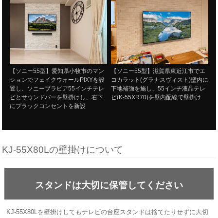
【ソニー55型】愛知県小牧市のマン
【ソニー55型】滋賀県東近江市でエ
ションでフェイクウォールPIXYを設
コカラット(グラナスヴィスト)壁内に
置し、ソニーブラビア55インチテレ
下地補強を施し、55インチ液晶テレ
ビとサウンドバーを壁掛けし、右下
ビ(K-55XR70)を壁内配線で壁掛け
にブラックコンセントを新設
KJ-55X80Lの壁掛けについて
スタンドは大切に保管してください
KJ-55X80Lを壁掛けしてもテレビの台座スタンドは捨てたりせずに大切