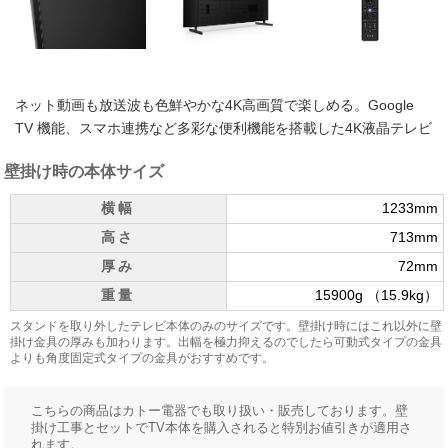
ネット動画も放送波も色鮮やかな4K高画質で楽しめる。Google
TV 機能、スマホ連携など多彩な便利機能を搭載した4K液晶テレビ
壁掛け時の本体サイズ
横幅
1233mm
高さ
713mm
厚み
72mm
重量
15900g （15.9kg）
スタンドを取り外したテレビ本体のみのサイズです。壁掛け時にはこれ以外に壁
掛け金具の厚みも加わります。出幅を極力抑えるのでしたら可動式タイプの金具
よりも角度固定式タイプの金具がおすすめです。
こちらの商品はカトー電器でも取り扱い・販売しております。壁
掛け工事とセットでTV本体を購入されると特別お値引きが適用さ
れます。