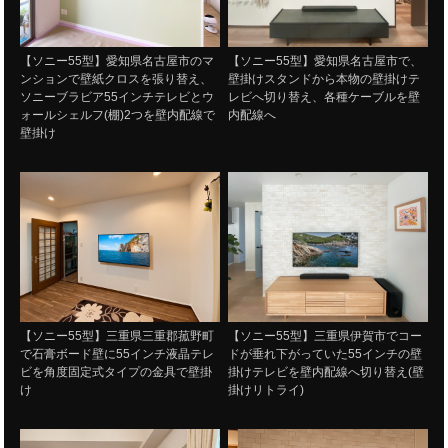
【ソニー55型】愛知県名古屋市のマ
【ソニー55型】愛知県名古屋市で、
ンションで壁紙クロスを張り替え、
壁掛けスタンドから本物の壁掛けテ
ソニーブラビア55インチテレビとウ
レビへ切り替え、各種ケーブルを壁
ォールシェルフ(棚)2つを壁内配線で
内配線へ
壁掛け
【ソニー55型】三重県三重郡菰野町
【ソニー55型】三重県伊賀市でコー
で石膏ボード壁に55インチ液晶テレ
ドが垂れ下がっていた55インチの壁
ビを角度固定式タイプの金具で壁掛
掛けテレビを壁内配線へ切り替え(壁
け
掛けリトライ)