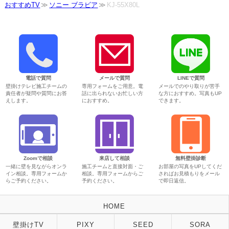
おすすめTV
ソニー ブラビア
KJ-55X80L
電話で質問
メールで質問
LINEで質問
壁掛けテレビ施工チームの
専用フォームをご用意。電
メールでのやり取りが苦手
責任者が疑問や質問にお答
話に出られないお忙しい方
な方におすすめ。写真もUP
えします。
におすすめ。
できます。
Zoomで相談
来店して相談
無料壁掛診断
一緒に壁を見ながらオンラ
施工チームと直接対面・ご
お部屋の写真をUPしてくだ
イン相談。専用フォームか
相談。専用フォームからご
さればお見積もりをメール
らご予約ください。
予約ください。
で即日返信。
HOME
壁掛けTV
PIXY
SEED
SORA