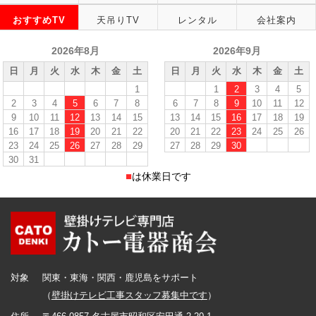
おすすめTV
天吊りTV
レンタル
会社案内
2026年8月
2026年9月
日
月
火
水
木
金
土
日
月
火
水
木
金
土
1
1
2
3
4
5
2
3
4
5
6
7
8
6
7
8
9
10
11
12
9
10
11
12
13
14
15
13
14
15
16
17
18
19
16
17
18
19
20
21
22
20
21
22
23
24
25
26
23
24
25
26
27
28
29
27
28
29
30
30
31
■
は休業日です
対象
関東・東海・関西・鹿児島をサポート
（
壁掛けテレビ工事スタッフ募集中です
）