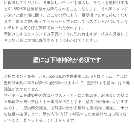
に保管してください。将来新しいテレビを購入し、そちらを壁掛けする
とKJ-55X80Lは当然壁から降ろされることになります。その際スタンド
が無いと置き場に困り、どこかの壁にもう一度壁掛けせざる得なくなり
ます。業者に買い取ってもらったりするにしてもスタンドがついていな
いテレビは驚くほど安値で買いたたかれます。
壁掛けにするとスタンドは不要のように思われますが、将来を見越して
ネジ類と共に大切に保管するように心がけてください。
壁には下地補強が必須です
台座スタンドを外したKJ-55X80Lの本体重量は15.9キログラム。これに
壁掛け金具の重量(約3~8kg)が加わりますので、壁掛けする壁面には下地
補強が欠かせません。
マイホームを建築中の方はハウスメーカーにご相談を。お住まいの壁に
下地補強が無い方はカトー電器が得意とする「壁内部分補強」がおすす
めです。「壁内部分補強」は荷重のかかる場所を重点的に補強し、十分
な強度を確保します。壁の内側(内部)で補強するため余計な出っ張りな
どもなく、見た目も美しく仕上がります。