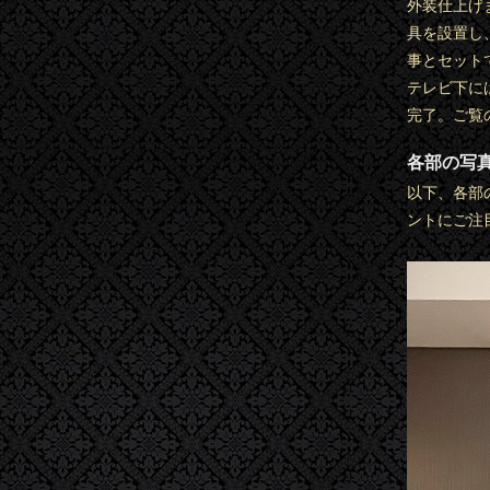
外装仕上げ
具を設置し
事とセット
テレビ下に
完了。ご覧
各部の写
以下、各部
ントにご注