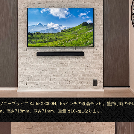
はソニーブラビア KJ-55X8000H。55インチの液晶テレビ。壁掛け時の
mm、高さ718mm、厚み71mm。重量は16kgになります。