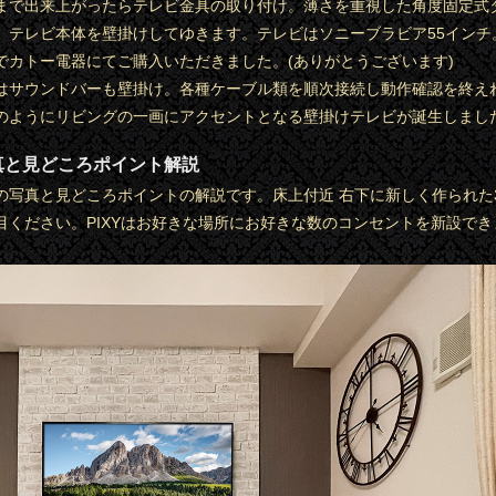
まで出来上がったらテレビ金具の取り付け。薄さを重視した角度固定式
、テレビ本体を壁掛けしてゆきます。テレビはソニーブラビア55インチ
でカトー電器にてご購入いただきました。(ありがとうございます)
はサウンドバーも壁掛け。各種ケーブル類を順次接続し動作確認を終え
のようにリビングの一画にアクセントとなる壁掛けテレビが誕生しまし
真と見どころポイント解説
の写真と見どころポイントの解説です。床上付近 右下に新しく作られた
目ください。PIXYはお好きな場所にお好きな数のコンセントを新設でき