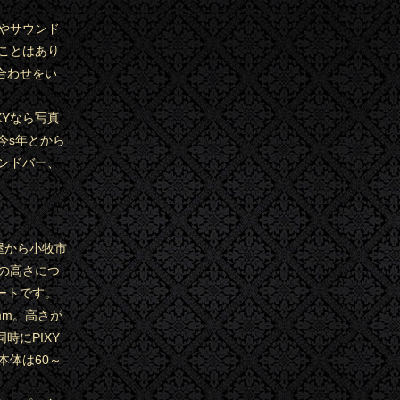
やサウンド
ことはあり
合わせをい
Yなら写真
今s年とから
ンドバー、
屋から小牧市
の高さにつ
ートです。
mm。高さが
時にPIXY
本体は60～