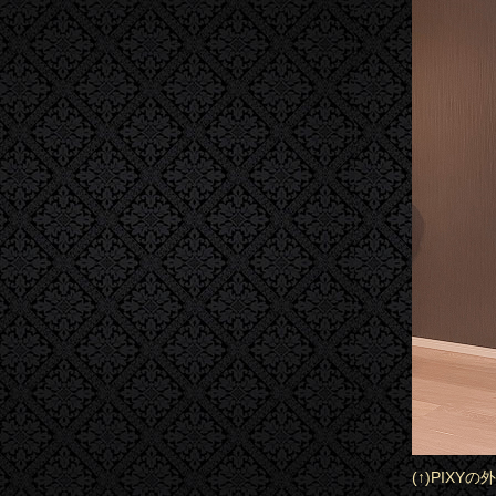
(↑)PIX