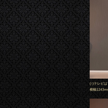
(↑)テレビ
横幅1243