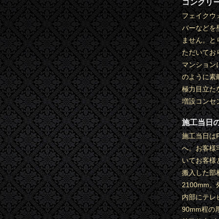
コンクリ
フェイクウ
バーなどを
ません。と
ただいてお
マンション
のように素
極力目立た
増設コンセ
施工当日
施工当日は
へ。お客様
いてお客様
搬入した部材
2100m
内部にテレ
90mm程