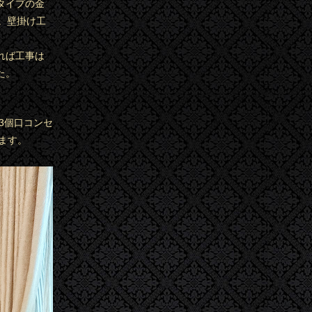
タイプの金
。壁掛け工
れば工事は
た。
3個口コンセ
ます。