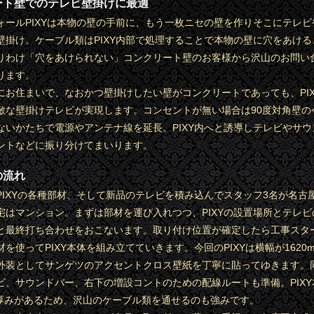
ート壁でのテレビ壁掛けに最適
ォールPIXYは本物の壁の手前に、もう一枚ニセの壁を作りそこにテレビ
壁掛け。ケーブル類はPIXY内部で処理することで本物の壁に穴をあける
りわけ「穴をあけられない」コンクリート壁のお客様から沢山のお問い
ります。
にお住まいで、なおかつ壁掛けしたい壁がコンクリートであっても、PIX
敵な壁掛けテレビが実現します。コンセントが無い場合は90度対角壁の
ないかたちで電源やアンテナ線を延長。PIXY内へと誘導しテレビやサウ
ントなどに振り分けてまいります。
の流れ
PIXYの各種部材、そして新品のテレビを積み込んでスタッフ3名が名古
宅はマンション。まずは部材を運び入れつつ、PIXYの設置場所とテレビ
と最終打ち合わせをおこないます。取り付け位置が確定したら工事スタ
を使ってPIXY本体を組み立てていきます。今回のPIXYは横幅が1620
m。外装としてサンゲツのアクセントクロス壁紙を丁寧に貼ってゆきます。同
ビ、サウンドバー、右下の増設コントのための配線ルートも準備。PIXY
の厚みがあるため、沢山のケーブル類を通せるのも強みです。