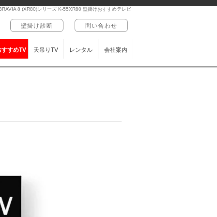
RAVIA 8 (XR80)シリーズ K-55XR80 壁掛けおすすめテレビ
壁掛け診断
問い合わせ
おすすめTV
天吊りTV
レンタル
会社案内