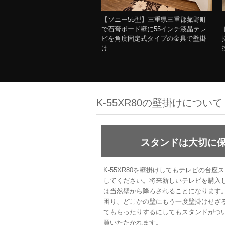
【ソニー55型】三重県三重郡菰野町
で石膏ボード壁に55インチ液晶テレ
ビを角度固定式タイプの金具で壁掛
け
K-55XR80の壁掛けについて
スタンドは大切に
K-55XR80を壁掛けしてもテレビの台
してください。将来新しいテレビを購入し、
は当然壁から降ろされることになります
困り、どこかの壁にもう一度壁掛けせざ
てもらったりするにしてもスタンドがつ
買いたたかれます。