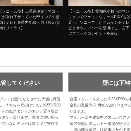
【ソニー55型】三重県伊賀市でコー
【ソニー55型】愛知県小牧市のマン
ドが垂れ下がっていた55インチの壁
ションでフェイクウォールPIXYを設
掛けテレビを壁内配線へ切り替え(壁
置し、ソニーブラビア55インチテレ
掛けリトライ)
ビとサウンドバーを壁掛けし、右下
にブラックコンセントを新設
保管してください
壁には下地
座スタンドは捨てたりせずに大切に保管
台座スタンドを外したK-55XR80
そちらを壁掛けするとK-55XR80
金具の重量(約3~8kg)が加わり
。その際スタンドが無いと置き場に
せません。
る得なくなります。業者に買い取っ
マイホームを建築中の方はハウスメ
いていないテレビは驚くほど安値で
補強が無い方はカトー電器が得意と
「壁内部分補強」は荷重のかかる場