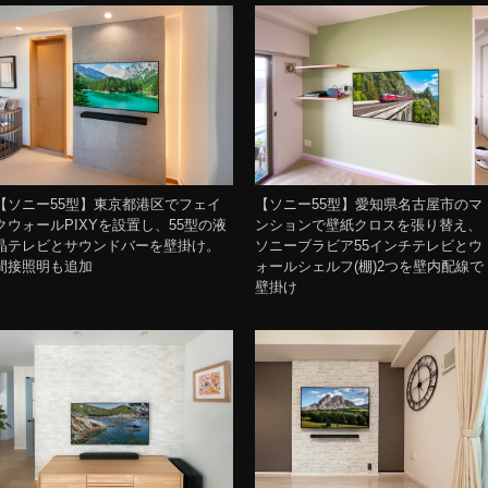
【ソニー55型】東京都港区でフェイ
【ソニー55型】愛知県名古屋市のマ
クウォールPIXYを設置し、55型の液
ンションで壁紙クロスを張り替え、
晶テレビとサウンドバーを壁掛け。
ソニーブラビア55インチテレビとウ
間接照明も追加
ォールシェルフ(棚)2つを壁内配線で
壁掛け