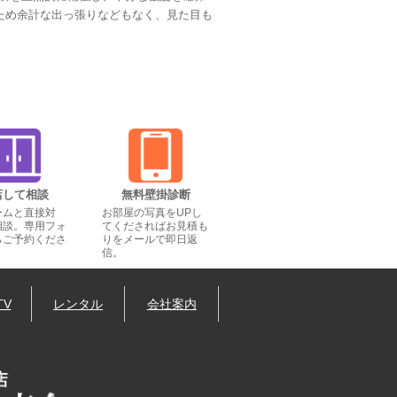
るため余計な出っ張りなどもなく、見た目も
店して相談
無料壁掛診断
ームと直接対
お部屋の写真をUPし
相談。専用フォ
てくださればお見積も
らご予約くださ
りをメールで即日返
信。
TV
レンタル
会社案内