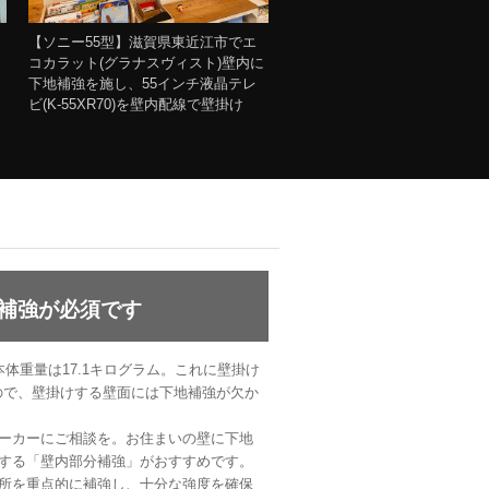
【ソニー55型】滋賀県東近江市でエ
コカラット(グラナスヴィスト)壁内に
下地補強を施し、55インチ液晶テレ
ビ(K-55XR70)を壁内配線で壁掛け
補強が必須です
の本体重量は17.1キログラム。これに壁掛け
ますので、壁掛けする壁面には下地補強が欠か
ーカーにご相談を。お住まいの壁に下地
する「壁内部分補強」がおすすめです。
所を重点的に補強し、十分な強度を確保