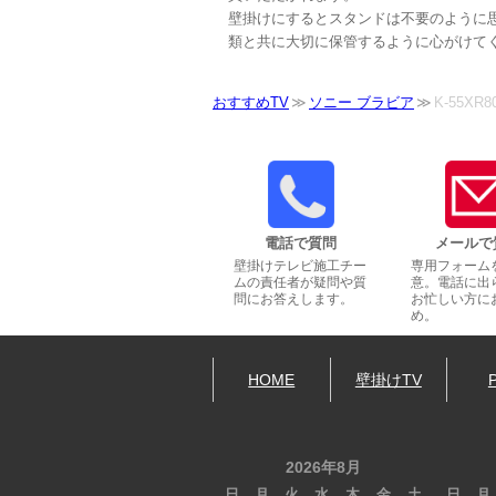
壁掛けにするとスタンドは不要のように
類と共に大切に保管するように心がけて
おすすめTV
ソニー ブラビア
K-55XR8
電話で質問
メールで
壁掛けテレビ施工チー
専用フォーム
ムの責任者が疑問や質
意。電話に出
問にお答えします。
お忙しい方に
め。
HOME
壁掛けTV
2026年8月
日
月
火
水
木
金
土
日
月