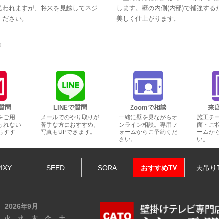
思われますが、将来を見越してネジ
します。壁の内側(内部)で補強す
ください。
美しく仕上がります。
0
質問
LINEで質問
Zoomで相談
来
をご用
メールでのやり取りが
一緒に壁を見ながらオ
施工チ
られない
苦手な方におすすめ。
ンライン相談。専用フ
面・ご
おすす
写真もUPできます。
ォームからご予約くだ
ームか
さい。
い。
PIXY
SEED
SORA
おすすめTV
天吊り
2026年9月
火
水
木
金
土