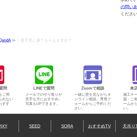
の問い
くださ
andA
一度下見に来てもらえますか？
質問
LINEで質問
Zoomで相談
来
をご用
メールでのやり取りが
一緒に壁を見ながらオ
施工チ
られない
苦手な方におすすめ。
ンライン相談。専用フ
面・ご
おすす
写真もUPできます。
ォームからご予約くだ
ームか
さい。
い。
PIXY
SEED
SORA
おすすめTV
天吊り