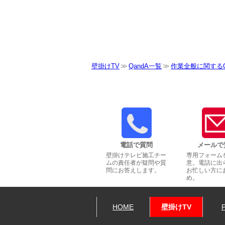
壁掛けTV
QandA一覧
作業全般に関するQ
電話で質問
メールで
壁掛けテレビ施工チー
専用フォーム
ムの責任者が疑問や質
意。電話に出
問にお答えします。
お忙しい方に
め。
HOME
壁掛けTV