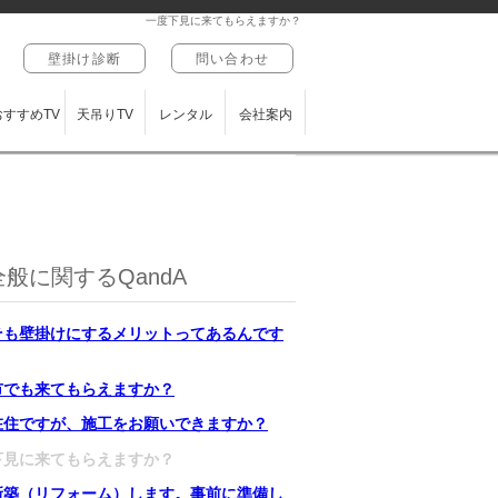
一度下見に来てもらえますか？
壁掛け診断
問い合わせ
おすすめTV
天吊りTV
レンタル
会社案内
般に関するQandA
そも壁掛けにするメリットってあるんです
市でも来てもらえますか？
在住ですが、施工をお願いできますか？
下見に来てもらえますか？
新築（リフォーム）します。事前に準備し