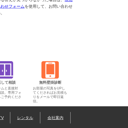
あわせフォーム
を使用して、お問い合わせ
い。
店して相談
無料壁掛診断
ームと直接対
お部屋の写真をUPし
相談。専用フォ
てくださればお見積も
らご予約くださ
りをメールで即日返
信。
TV
レンタル
会社案内