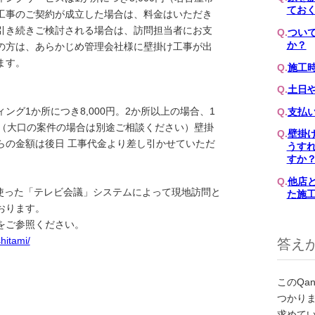
てお
工事のご契約が成立した場合は、料金はいただき
引き続きご検討される場合は、訪問担当者にお支
つい
か？
の方は、あらかじめ管理会社様に壁掛け工事が出
ます。
施工
土日
グ1か所につき8,000円。2か所以上の場合、1
支払
す。（大口の案件の場合は別途ご相談ください）壁掛
壁掛
らの金額は後日 工事代金より差し引かせていただ
うす
すか
他店
どを使った「テレビ会議」システムによって現地訪問と
た施
おります。
をご参照ください。
hitami/
答え
このQa
つかり
求めて