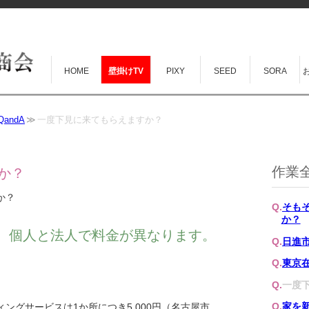
HOME
壁掛けTV
PIXY
SEED
SORA
andA
一度下見に来てもらえますか？
作業全
か？
か？
そも
か？
。個人と法人で料金が異なります。
日進
東京
一度
ングサービスは1か所につき5,000円（名古屋市
家を