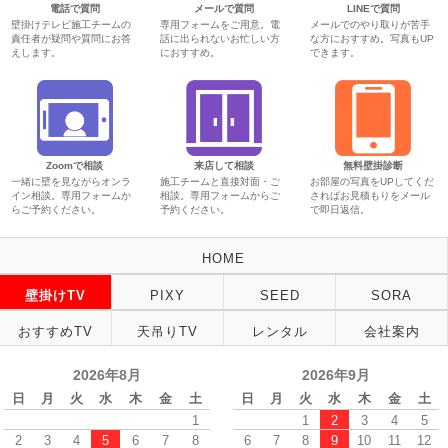
電話で質問
メールで質問
LINEで質問
壁掛けテレビ施工チームの
専用フォームをご用意。電
メールでのやり取りが苦手
責任者が疑問や質問にお答
話に出られないお忙しい方
な方におすすめ。写真もUP
えします。
におすすめ。
できます。
Zoomで相談
来店して相談
無料壁掛診断
一緒に壁を見ながらオンラ
施工チームと直接対面・ご
お部屋の写真をUPしてくだ
イン相談。専用フォームか
相談。専用フォームからご
さればお見積もりをメール
らご予約ください。
予約ください。
で即日返信。
HOME
壁掛けTV
PIXY
SEED
SORA
おすすめTV
天吊りTV
レンタル
会社案内
2026年8月
2026年9月
日
月
火
水
木
金
土
日
月
火
水
木
金
土
1
1
2
3
4
5
2
3
4
5
6
7
8
6
7
8
9
10
11
12