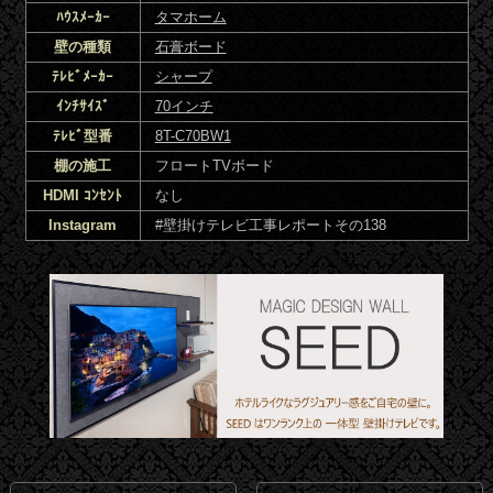
ﾊｳｽﾒｰｶｰ
タマホーム
壁の種類
石膏ボード
ﾃﾚﾋﾞﾒｰｶｰ
シャープ
ｲﾝﾁｻｲｽﾞ
70インチ
ﾃﾚﾋﾞ型番
8T-C70BW1
棚の施工
フロートTVボード
HDMI ｺﾝｾﾝﾄ
なし
Instagram
#壁掛けテレビ工事レポートその138