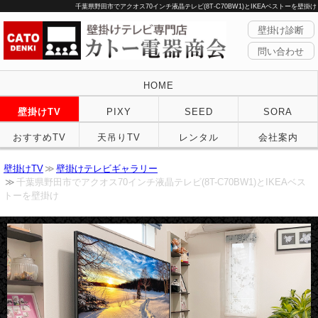
千葉県野田市でアクオス70インチ液晶テレビ(8T-C70BW1)とIKEAベストーを壁掛け
壁掛け診断
問い合わせ
HOME
壁掛けTV
PIXY
SEED
SORA
おすすめTV
天吊りTV
レンタル
会社案内
壁掛けTV
壁掛けテレビギャラリー
千葉県野田市でアクオス70インチ液晶テレビ(8T-C70BW1)とIKEAベス
トーを壁掛け