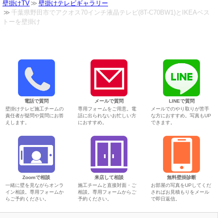
壁掛けTV
壁掛けテレビギャラリー
千葉県野田市でアクオス70インチ液晶テレビ(8T-C70BW1)とIKEAベス
トーを壁掛け
電話で質問
メールで質問
LINEで質問
壁掛けテレビ施工チームの
専用フォームをご用意。電
メールでのやり取りが苦手
責任者が疑問や質問にお答
話に出られないお忙しい方
な方におすすめ。写真もUP
えします。
におすすめ。
できます。
Zoomで相談
来店して相談
無料壁掛診断
一緒に壁を見ながらオンラ
施工チームと直接対面・ご
お部屋の写真をUPしてくだ
イン相談。専用フォームか
相談。専用フォームからご
さればお見積もりをメール
らご予約ください。
予約ください。
で即日返信。