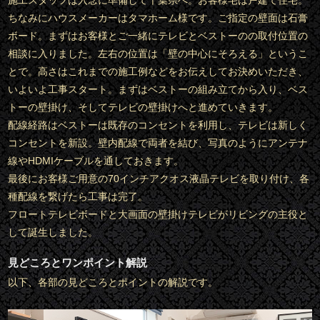
施工スタッフは入念に準備して千葉県へ。お客様宅は戸建て住宅。
ちなみにハウスメーカーはタマホーム様です。ご指定の壁面は石膏
ボード。まずはお客様とご一緒にテレビとベストーのの取付位置の
相談に入りました。左右の位置は「壁の中心にそろえる」というこ
とで。高さはこれまでの施工例などをお伝えしてお決めいただき、
いよいよ工事スタート。まずはベストーの組み立てから入り、ベス
トーの壁掛け、そしてテレビの壁掛けへと進めていきます。
配線経路はベストーは既存のコンセントを利用し、テレビは新しく
コンセントを新設。壁内配線で両者を結び、写真のようにアンテナ
線やHDMIケーブルを通しておきます。
最後にお客様ご用意の70インチアクオス液晶テレビを取り付け、各
種配線を繋げたら工事は完了。
フロートテレビボードと大画面の壁掛けテレビがリビングの主役と
して誕生しました。
見どころとワンポイント解説
以下、各部の見どころとポイントの解説です。