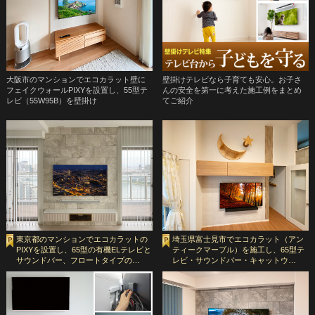
大阪市のマンションでエコカラット壁に
壁掛けテレビなら子育ても安心。お子さ
フェイクウォールPIXYを設置し、55型テ
んの安全を第一に考えた施工例をまとめ
レビ（55W95B）を壁掛け
てご紹介
東京都のマンションでエコカラットの
埼玉県富士見市でエコカラット（アン
PIXYを設置し、65型の有機ELテレビと
ティークマーブル）を施工し、65型テ
サウンドバー、フロートタイプの…
レビ・サウンドバー・キャットウ…