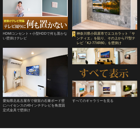
HDMIコンセント＋小型HDDで何も置かな
神奈川県小田原市でエコカラット「サ
い壁掛けテレビ
ンティエ」を貼り、その上から77型テ
レビ「KJ-77XR80」を壁掛け
愛知県北名古屋市で寝室の石膏ボード壁
すべてのギャラリーを見る
にハイセンスの49インチテレビを角度固
定式金具で壁掛け