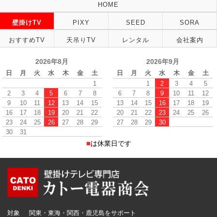
HOME
壁掛けTV
PIXY
SEED
SORA
おすすめTV
天吊りTV
レンタル
会社案内
2026年8月
2026年9月
日
月
火
水
木
金
土
日
月
火
水
木
金
土
1
1
2
3
4
5
2
3
4
5
6
7
8
6
7
8
9
10
11
12
9
10
11
12
13
14
15
13
14
15
16
17
18
19
16
17
18
19
20
21
22
20
21
22
23
24
25
26
23
24
25
26
27
28
29
27
28
29
30
30
31
■
は休業日です
対象
関東・東海・関西・鹿児島をサポート