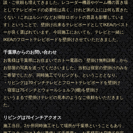
談・ご依頼も増えてきました。レコーダー機器やゲーム機の置き場
としてテレビボードの必要性は高く、けれど床の上には何も置きた
くない（これはルンバなどお掃除ロボットの普及も影響していま
す）ということで、壁掛け出来るテレビボードとしてIKEAのベスト
ーが良く選ばれています。今回施工においても、テレビと一緒に
IKEAのフロートテレビボードを壁掛けさせていただきました。
千葉県からのお問い合わせ
お客様は千葉県にお住まいでカトー電器の「壁掛け無料診断」から
お部屋の写真を送ってくださいました。当初は寝室の壁掛けのみを
ご希望でしたが、同時施工でリビングも、ということとなり、
・リビングは70インチテレビとフロートテレビボードを壁掛け
・寝室は75インチとウォールシェルフ(棚)を壁掛け
というまるで壁掛けテレビの見本のようなご依頼をいただきまし
た。
リビングは70インチアクオス
施工当日。2か所同時施工そして場所が千葉県ということもあり、