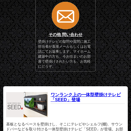
その他 問い合わせ
壁掛けテレビの疑問や質問に施工
担当者が直接メールもしくはお電
話にてお返事します。マイホーム
建築中の方も、今お住まいのお部
屋で壁掛けされたい方も、お気軽
にどうぞ。
ワンランク上の一体型壁掛けテレビ
「SEED」登場
基板となるベースを壁掛けし、そこにテレビやシェルフ(棚)、サウン
ドバーなどを取り付ける一体型壁掛けテレビ「SEED」が登場。お部