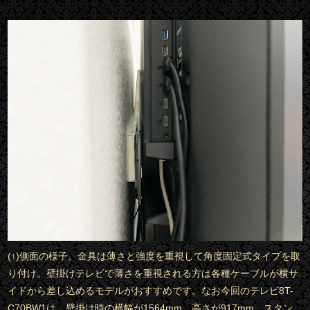
(↑)側面の様子。金具は薄さと強度を重視して角度固定式タイプを取
り付け。壁掛けテレビで薄さを重視される方は各種ケーブルが横サ
イドから差し込めるモデルがおすすめです。なお今回のテレビ8T-
C70BW1は、壁掛け時の横幅が1564mm、高さが917mm。スタン