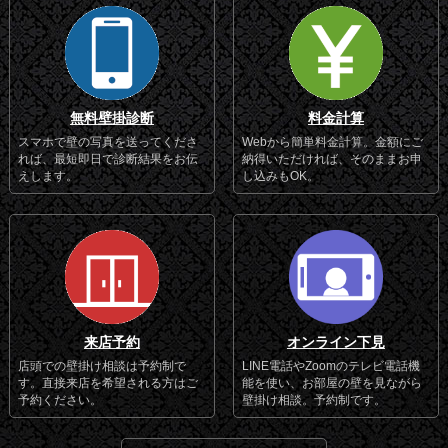
無料壁掛診断
料金計算
スマホで壁の写真を送ってくださ
Webから簡単料金計算。金額にご
れば、最短即日で診断結果をお伝
納得いただければ、そのままお申
えします。
し込みもOK。
来店予約
オンライン下見
店頭での壁掛け相談は予約制で
LINE電話やZoomのテレビ電話機
す。直接来店を希望される方はご
能を使い、お部屋の壁を見ながら
予約ください。
壁掛け相談。予約制です。