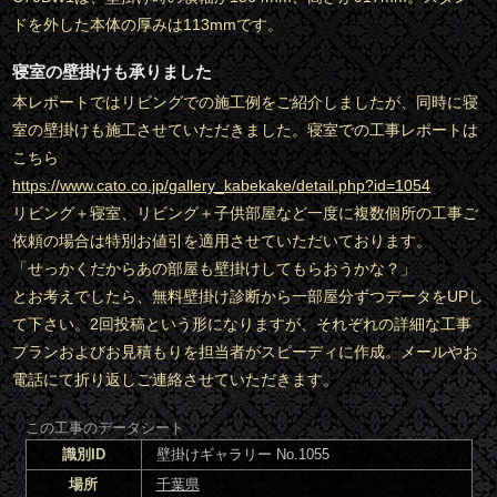
ドを外した本体の厚みは113mmです。
寝室の壁掛けも承りました
本レポートではリビングでの施工例をご紹介しましたが、同時に寝
室の壁掛けも施工させていただきました。寝室での工事レポートは
こちら
https://www.cato.co.jp/gallery_kabekake/detail.php?id=1054
リビング＋寝室、リビング＋子供部屋など一度に複数個所の工事ご
依頼の場合は特別お値引を適用させていただいております。
「せっかくだからあの部屋も壁掛けしてもらおうかな？」
とお考えでしたら、無料壁掛け診断から一部屋分ずつデータをUPし
て下さい。2回投稿という形になりますが、それぞれの詳細な工事
プランおよびお見積もりを担当者がスピーディに作成。メールやお
電話にて折り返しご連絡させていただきます。
この工事のデータシート
識別ID
壁掛けギャラリー No.1055
場所
千葉県