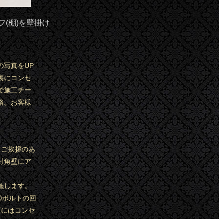
(棚)を壁掛け
の写真をUP
裏にコンセ
で施工チー
絡。お客様
。ご挨拶のあ
対角壁にア
施します。
0ボルトの回
置にはコンセ