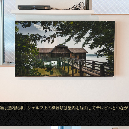
ブル類は壁内配線。シェルフ上の機器類は壁内を経由してテレビへとつなが