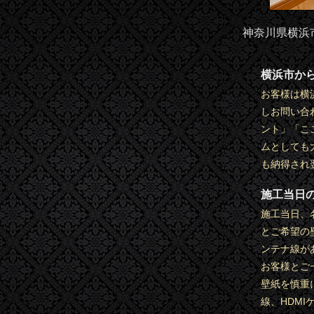
神奈川県横浜
横浜市か
お客様は横
しお問い合
ント」「こ
ムとしても
も納得され
施工当日
施工当日、
とご希望の
ンテナ線が
お客様とご
壁紙を慎重
線、HDM