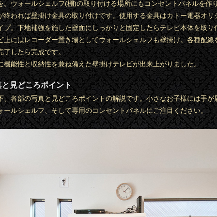
を。ウォールシェルフ(棚)の取り付ける場所にもコンセントパネルを作
が終われば壁掛け金具の取り付けです。使用する金具はカトー電器オリ
イプ。下地補強を施した壁面にしっかりと固定したらテレビ本体を取り
ビ上にはレコーダー置き場としてウォールシェルフも壁掛け。各種配線
完了したら完成です。
に機能性と収納性を兼ね備えた壁掛けテレビが出来上がりました。
真と見どころポイント
下、各部の写真と見どころポイントの解説です。小さなお子様には手が
ォールシェルフ、そして専用のコンセントパネルにご注目ください。