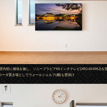
で壁内部に補強を施し、ソニーブラビア65インチテレビ(XRJ-65X95J)
コーダ置き場としてウォールシェルフ(棚)も壁掛け