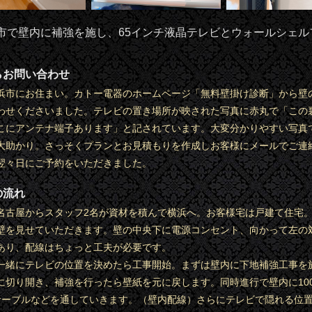
市で壁内に補強を施し、65インチ液晶テレビとウォールシェルフ
らお問い合わせ
浜市にお住まい。カトー電器のホームページ「無料壁掛け診断」から壁
わせくださいました。テレビの置き場所が映された写真に赤丸で「この
こにアンテナ端子あります」と記されています。大変分かりやすい写真
大助かり。さっそくプランとお見積もりを作成しお客様にメールでご連
翌々日にご予約をいただきました。
の流れ
名古屋からスタッフ2名が資材を積んで横浜へ。お客様宅は戸建て住宅
壁を見せていただきます。壁の中央下に電源コンセント、向かって左の
あり、配線はちょっと工夫が必要です。
一緒にテレビの位置を決めたら工事開始。まずは壁内に下地補強工事を
に切り開き、補強を行ったら壁紙を元に戻します。同時進行で壁内に10
Iケーブルなどを通していきます。（壁内配線）さらにテレビで隠れる位