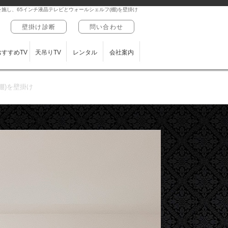
施し、65インチ液晶テレビとウォールシェルフ(棚)を壁掛け
壁掛け診断
問い合わせ
おすすめTV
天吊りTV
レンタル
会社案内
棚)を壁掛け