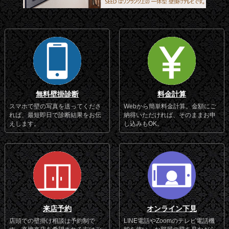
無料壁掛診断
料金計算
スマホで壁の写真を送ってくださ
Webから簡単料金計算。金額にご
れば、最短即日で診断結果をお伝
納得いただければ、そのままお申
えします。
し込みもOK。
来店予約
オンライン下見
店頭での壁掛け相談は予約制で
LINE電話やZoomのテレビ電話機