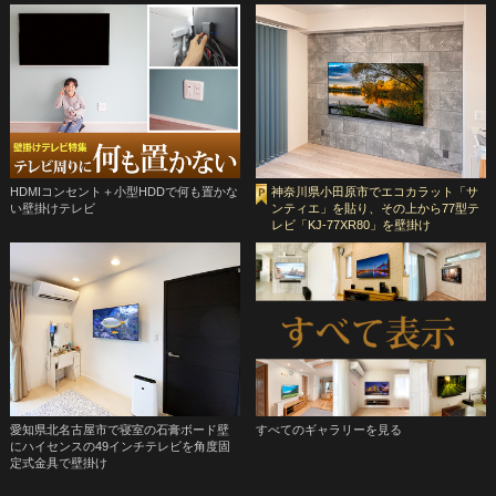
HDMIコンセント＋小型HDDで何も置かな
神奈川県小田原市でエコカラット「サ
い壁掛けテレビ
ンティエ」を貼り、その上から77型テ
レビ「KJ-77XR80」を壁掛け
愛知県北名古屋市で寝室の石膏ボード壁
すべてのギャラリーを見る
にハイセンスの49インチテレビを角度固
定式金具で壁掛け