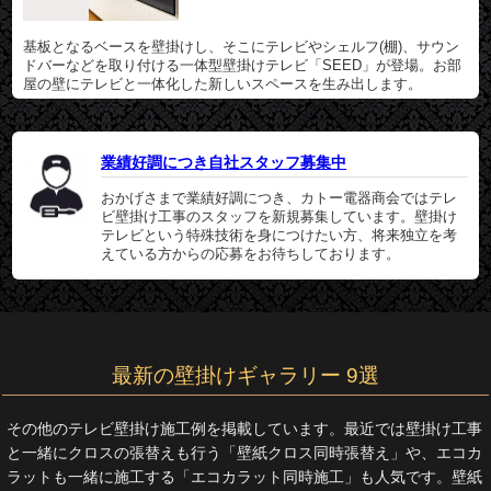
基板となるベースを壁掛けし、そこにテレビやシェルフ(棚)、サウン
ドバーなどを取り付ける一体型壁掛けテレビ「SEED」が登場。お部
屋の壁にテレビと一体化した新しいスペースを生み出します。
業績好調につき自社スタッフ募集中
おかげさまで業績好調につき、カトー電器商会ではテレ
ビ壁掛け工事のスタッフを新規募集しています。壁掛け
テレビという特殊技術を身につけたい方、将来独立を考
えている方からの応募をお待ちしております。
最新の壁掛けギャラリー 9選
その他のテレビ壁掛け施工例を掲載しています。最近では壁掛け工事
と一緒にクロスの張替えも行う「壁紙クロス同時張替え」や、エコカ
ラットも一緒に施工する「エコカラット同時施工」も人気です。壁紙