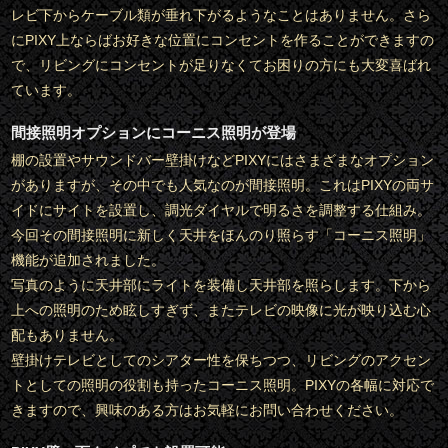
レビ下からケーブル類が垂れ下がるようなことはありません。さら
にPIXY上ならばお好きな位置にコンセントを作ることができますの
で、リビングにコンセントが足りなくてお困りの方にも大変喜ばれ
ています。
間接照明オプションにコーニス照明が登場
棚の設置やサウンドバー壁掛けなどPIXYにはさまざまなオプション
がありますが、その中でも人気なのが間接照明。これはPIXYの両サ
イドにサイトを設置し、調光ダイヤルで明るさを調整する仕組み。
今回その間接照明に新しく天井をほんのり照らす「コーニス照明」
機能が追加されました。
写真のように天井部にライトを装備し天井部を照らします。下から
上への照明のため眩しすぎず、またテレビの映像に光が映り込む心
配もありません。
壁掛けテレビとしてのシアター性を保ちつつ、リビングのアクセン
トとしての照明の役割も持ったコーニス照明。PIXYの各幅に対応で
きますので、興味のある方はお気軽にお問い合わせください。