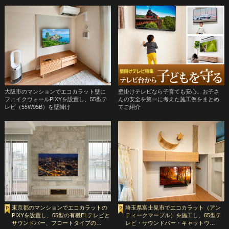
大阪市のマンションでエコカラット壁に
壁掛けテレビなら子育ても安心。お子さ
フェイクウォールPIXYを設置し、55型テ
んの安全を第一に考えた施工例をまとめ
レビ（55W95B）を壁掛け
てご紹介
東京都のマンションでエコカラットの
埼玉県富士見市でエコカラット（アン
PIXYを設置し、65型の有機ELテレビと
ティークマーブル）を施工し、65型テ
サウンドバー、フロートタイプの…
レビ・サウンドバー・キャットウ…