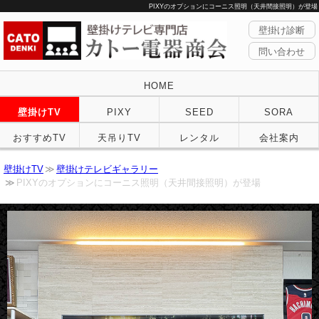
PIXYのオプションにコーニス照明（天井間接照明）が登場
壁掛け診断
問い合わせ
HOME
壁掛けTV
PIXY
SEED
SORA
おすすめTV
天吊りTV
レンタル
会社案内
壁掛けTV
壁掛けテレビギャラリー
PIXYのオプションにコーニス照明（天井間接照明）が登場