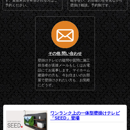
す。直接来店を希望される方はご
能を使い、お部屋の壁を見ながら
予約ください。
壁掛け相談。予約制です。
その他 問い合わせ
壁掛けテレビの疑問や質問に施工
担当者が直接メールもしくはお電
話にてお返事します。マイホーム
建築中の方も、今お住まいのお部
屋で壁掛けされたい方も、お気軽
にどうぞ。
ワンランク上の一体型壁掛けテレビ
「SEED」登場