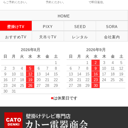
らご予約ください。
予約ください。
で即日返信。
HOME
壁掛けTV
PIXY
SEED
SORA
おすすめTV
天吊りTV
レンタル
会社案内
2026年8月
2026年9月
日
月
火
水
木
金
土
日
月
火
水
木
金
土
1
1
2
3
4
5
2
3
4
5
6
7
8
6
7
8
9
10
11
12
9
10
11
12
13
14
15
13
14
15
16
17
18
19
16
17
18
19
20
21
22
20
21
22
23
24
25
26
23
24
25
26
27
28
29
27
28
29
30
30
31
■
は休業日です