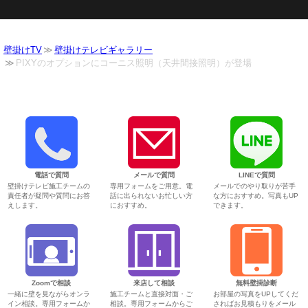
壁掛けTV
壁掛けテレビギャラリー
PIXYのオプションにコーニス照明（天井間接照明）が登場
電話で質問
メールで質問
LINEで質問
壁掛けテレビ施工チームの
専用フォームをご用意。電
メールでのやり取りが苦手
責任者が疑問や質問にお答
話に出られないお忙しい方
な方におすすめ。写真もUP
えします。
におすすめ。
できます。
Zoomで相談
来店して相談
無料壁掛診断
一緒に壁を見ながらオンラ
施工チームと直接対面・ご
お部屋の写真をUPしてくだ
イン相談。専用フォームか
相談。専用フォームからご
さればお見積もりをメール