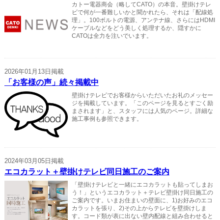
カトー電器商会（略してCATO）の本音。壁掛けテレ
ビで何が一番難しいかと聞かれたら、それは「配線処
理」。100ボルトの電源、アンテナ線、さらにはHDMI
ケーブルなどをどう美しく処理するか、隠すかに
CATOは全力を注いでいます。
2026年01月13日掲載
「お客様の声」続々掲載中
壁掛けテレビでお客様からいただいたお礼のメッセー
ジを掲載しています。「このページを見るとすごく励
まされます」と、スタッフには人気のページ。詳細な
施工事例も参照できます。
2024年03月05日掲載
エコカラット＋壁掛けテレビ同日施工のご案内
「壁掛けテレビと一緒にエコカラットも貼ってしまお
う！」というエコカラット＋テレビ壁掛け同日施工の
ご案内です。いまお住まいの壁面に、1)お好みのエコ
カラットを張り、2)その上からテレビを壁掛けしま
す。コード類が表に出ない壁内配線と組み合わせると