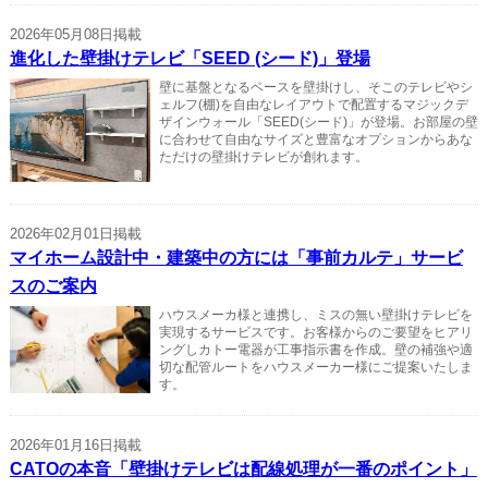
2026年05月08日掲載
進化した壁掛けテレビ「SEED (シード)」登場
壁に基盤となるベースを壁掛けし、そこのテレビやシ
ェルフ(棚)を自由なレイアウトで配置するマジックデ
ザインウォール「SEED(シード)」が登場。お部屋の壁
に合わせて自由なサイズと豊富なオプションからあな
ただけの壁掛けテレビが創れます。
2026年02月01日掲載
マイホーム設計中・建築中の方には「事前カルテ」サービ
スのご案内
ハウスメーカ様と連携し、ミスの無い壁掛けテレビを
実現するサービスです。お客様からのご要望をヒアリ
ングしカトー電器が工事指示書を作成。壁の補強や適
切な配管ルートをハウスメーカー様にご提案いたしま
す。
2026年01月16日掲載
CATOの本音「壁掛けテレビは配線処理が一番のポイント」