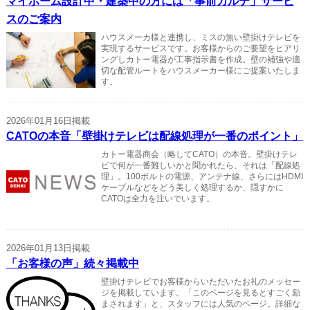
マイホーム設計中・建築中の方には「事前カルテ」サービ
スのご案内
ハウスメーカ様と連携し、ミスの無い壁掛けテレビを
実現するサービスです。お客様からのご要望をヒアリ
ングしカトー電器が工事指示書を作成。壁の補強や適
切な配管ルートをハウスメーカー様にご提案いたしま
す。
2026年01月16日掲載
CATOの本音「壁掛けテレビは配線処理が一番のポイント」
カトー電器商会（略してCATO）の本音。壁掛けテレ
ビで何が一番難しいかと聞かれたら、それは「配線処
理」。100ボルトの電源、アンテナ線、さらにはHDMI
ケーブルなどをどう美しく処理するか、隠すかに
CATOは全力を注いでいます。
2026年01月13日掲載
「お客様の声」続々掲載中
壁掛けテレビでお客様からいただいたお礼のメッセー
ジを掲載しています。「このページを見るとすごく励
まされます」と、スタッフには人気のページ。詳細な