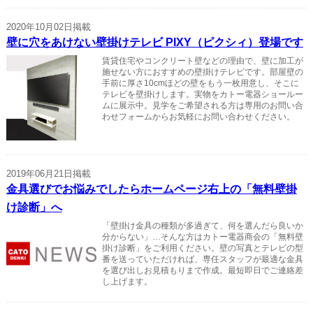
2020年10月02日掲載
壁に穴をあけない壁掛けテレビ PIXY（ピクシィ）登場です
賃貸住宅やコンクリート壁などの理由で、壁に加工が
施せない方におすすめの壁掛けテレビです。部屋壁の
手前に厚さ10cmほどの壁をもう一枚用意し、そこに
テレビを壁掛けします。実物をカトー電器ショールー
ムに展示中。見学をご希望される方は専用のお問い合
わせフォームからお気軽にお問い合わせください。
2019年06月21日掲載
金具選びでお悩みでしたらホームページ右上の「無料壁掛
け診断」へ
「壁掛け金具の種類が多過ぎて、何を選んだら良いか
分からない」…そんな方はカトー電器商会の「無料壁
掛け診断」をご利用ください。壁の写真とテレビの型
番を送っていただければ、専任スタッフが最適な金具
を選び出しお見積もりまで作成。最短即日でご連絡差
し上げます。