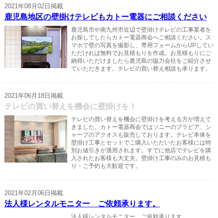
2021年08月02日掲載
鹿児島地区の壁掛けテレビもカトー電器にご相談ください
鹿児島市や南九州市近辺で壁掛けテレビの工事業者を
お探しでしたらカトー電器商会へご相談ください。ス
マホで壁の写真を撮影し、専用フォームからUPしてい
ただければ無料でお見積もりを作成。お見積もりにご
納得いただけましたら鹿児島の協力会社をご紹介させ
ていただきます。テレビの買い替え相談も承ります。
2021年06月18日掲載
テレビの買い替えを機会に壁掛けを！
テレビの買い替えを機会に壁掛けを考える方が増えて
きました。カトー電器商会ではソニーのブラビア、シ
ャープのアクオスも販売しております。テレビ本体を
壁掛け工事とセットでご購入いただいたお客様には特
別お値引きが適用されます。すでに他店でテレビを購
入されたお客様も大丈夫。壁掛け工事のみのお見積も
り・ご予約も大歓迎です。
2021年02月06日掲載
法人様レンタルモニター ご依頼承ります。
法人様レンタルモニター ご依頼承ります。