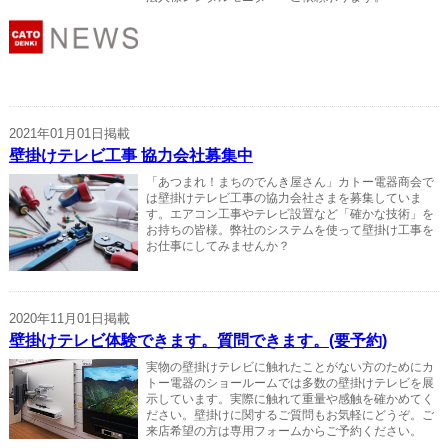
2021年01月01日掲載
壁掛けテレビ工事 協力会社募集中
「あつまれ！まちのでんき屋さん」カトー電器商会で
は壁掛けテレビ工事の協力会社さまを募集していま
す。エアコン工事やテレビ設置など「確かな技術」を
お持ちの皆様。弊社のシステムを使って壁掛け工事を
お仕事にしてみませんか？
2020年11月01日掲載
壁掛けテレビ体験できます。質問できます。(要予約)
実物の壁掛けテレビに触れたことがない方のためにカ
トー電器のショールームでは多数の壁掛けテレビを展
示しています。実際に触れて重量や感触を確かめてく
ださい。壁掛けに関するご質問もお気軽にどうぞ。ご
来店希望の方は専用フォームからご予約ください。