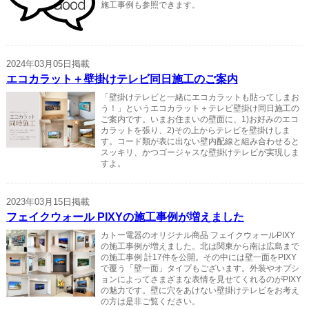
施工事例も参照できます。
2024年03月05日掲載
エコカラット＋壁掛けテレビ同日施工のご案内
「壁掛けテレビと一緒にエコカラットも貼ってしまお
う！」というエコカラット＋テレビ壁掛け同日施工の
ご案内です。いまお住まいの壁面に、1)お好みのエコ
カラットを張り、2)その上からテレビを壁掛けしま
す。コード類が表に出ない壁内配線と組み合わせると
スッキリ、かつゴージャスな壁掛けテレビが実現しま
すよ。
2023年03月15日掲載
フェイクウォール PIXYの施工事例が増えました
カトー電器のオリジナル商品 フェイクウォールPIXY
の施工事例が増えました。北は関東から南は広島まで
の施工事例 計17件を公開。その中には壁一面をPIXY
で覆う「壁一面」タイプもございます。外装やオプシ
ョンによってさまざまな表情を見せてくれるのがPIXY
の魅力です。壁に穴をあけない壁掛けテレビをお考え
の方は是非ご覧ください。