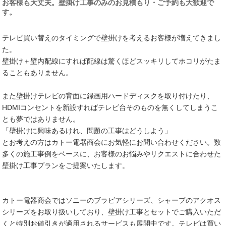
お客様も大丈夫。壁掛け工事のみのお見積もり・ご予約も大歓迎で
す。
テレビ買い替えのタイミングで壁掛けを考えるお客様が増えてきまし
た。
壁掛け＋壁内配線にすれば配線は驚くほどスッキリしてホコリがたま
ることもありません。
また壁掛けテレビの背面に録画用ハードディスクを取り付けたり、
HDMIコンセントを新設すればテレビ台そのものを無くしてしまうこ
とも夢ではありません。
「壁掛けに興味あるけれ、問題の工事はどうしよう」
とお考えの方はカトー電器商会にお気軽にお問い合わせください。数
多くの施工事例をベースに、お客様のお悩みやリクエストに合わせた
壁掛け工事プランをご提案いたします。
カトー電器商会ではソニーのブラビアシリーズ、シャープのアクオス
シリーズをお取り扱いしており、壁掛け工事とセットでご購入いただ
くと特別お値引きが適用されるサービスも展開中です。テレビは買い