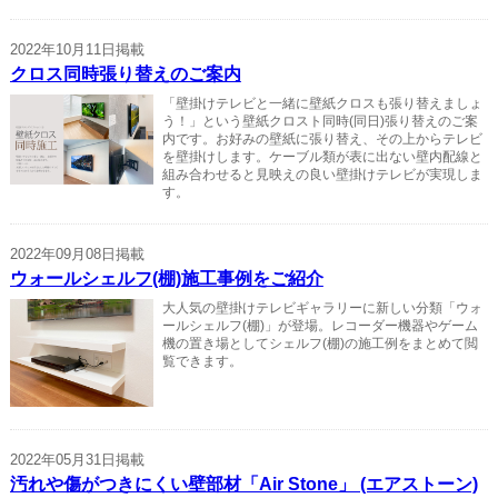
2022年10月11日掲載
クロス同時張り替えのご案内
「壁掛けテレビと一緒に壁紙クロスも張り替えましょ
う！」という壁紙クロスト同時(同日)張り替えのご案
内です。お好みの壁紙に張り替え、その上からテレビ
を壁掛けします。ケーブル類が表に出ない壁内配線と
組み合わせると見映えの良い壁掛けテレビが実現しま
す。
2022年09月08日掲載
ウォールシェルフ(棚)施工事例をご紹介
大人気の壁掛けテレビギャラリーに新しい分類「ウォ
ールシェルフ(棚)」が登場。レコーダー機器やゲーム
機の置き場としてシェルフ(棚)の施工例をまとめて閲
覧できます。
2022年05月31日掲載
汚れや傷がつきにくい壁部材「Air Stone」 (エアストーン)