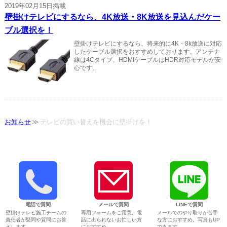
2019年02月15日掲載
壁掛けテレビにするなら、4K放送・8K放送を見込んだケー
ブル選択を！
壁掛けテレビにするなら、将来的に4K・8k放送に対応
したケーブル選択をおすすめしております。アンテナ
線は4Cタイプ、HDMIケーブルはHDR対応モデルが安
心です。
お知らせ
テレビの買い替えを機会に壁掛けを！
電話で質問
メールで質問
LINEで質問
壁掛けテレビ施工チームの
専用フォームをご用意。電
メールでのやり取りが苦手
責任者が疑問や質問にお答
話に出られないお忙しい方
な方におすすめ。写真もUP
えします。
におすすめ。
できます。