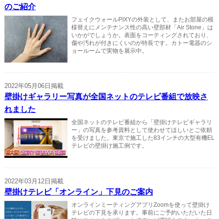
のご紹介
フェイクウォールPIXYの外装として、またお部屋の模
様替えにメンテナンス性の高い壁部材「Air Stone」は
いかがでしょうか。表面をコーティングされており、
傷や汚れが付きにくいのが特長です。カトー電器のシ
ョールームで実物を展示中。
2022年05月06日掲載
壁掛けギャラリー写真が全国ネットのテレビ番組で放映さ
れました
全国ネットのテレビ番組から「壁掛けテレビギャラリ
ー」の写真を参考資料として使わせてほしいとご依頼
を受けました。東京で施工した83インチの大型有機EL
テレビの壁掛け施工例です。
2022年03月12日掲載
壁掛けテレビ「オンライン」下見のご案内
オンラインミーティングアプリZoomを使って壁掛け
テレビの下見を承ります。事前にご予約いただいた日