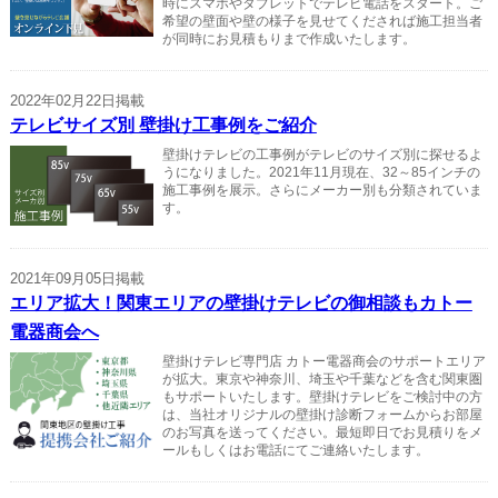
時にスマホやタブレットでテレビ電話をスタート。ご
希望の壁面や壁の様子を見せてくだされば施工担当者
が同時にお見積もりまで作成いたします。
2022年02月22日掲載
テレビサイズ別 壁掛け工事例をご紹介
壁掛けテレビの工事例がテレビのサイズ別に探せるよ
うになりました。2021年11月現在、32～85インチの
施工事例を展示。さらにメーカー別も分類されていま
す。
2021年09月05日掲載
エリア拡大！関東エリアの壁掛けテレビの御相談もカトー
電器商会へ
壁掛けテレビ専門店 カトー電器商会のサポートエリア
が拡大。東京や神奈川、埼玉や千葉などを含む関東圏
もサポートいたします。壁掛けテレビをご検討中の方
は、当社オリジナルの壁掛け診断フォームからお部屋
のお写真を送ってください。最短即日でお見積りをメ
ールもしくはお電話にてご連絡いたします。