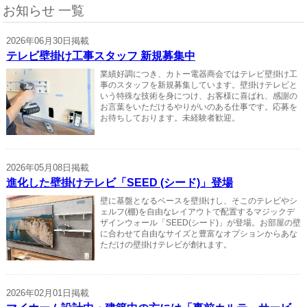
お知らせ 一覧
2026年06月30日掲載
テレビ壁掛け工事スタッフ 新規募集中
業績好調につき、カトー電器商会ではテレビ壁掛け工
事のスタッフを新規募集しています。壁掛けテレビと
いう特殊な技術を身につけ、お客様に喜ばれ、感謝の
お言葉をいただけるやりがいのある仕事です。応募を
お待ちしております。未経験者歓迎。
2026年05月08日掲載
進化した壁掛けテレビ「SEED (シード)」登場
壁に基盤となるベースを壁掛けし、そこのテレビやシ
ェルフ(棚)を自由なレイアウトで配置するマジックデ
ザインウォール「SEED(シード)」が登場。お部屋の壁
に合わせて自由なサイズと豊富なオプションからあな
ただけの壁掛けテレビが創れます。
2026年02月01日掲載