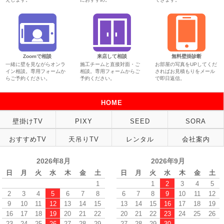
Zoomで相談
来店して相談
無料壁掛診断
一緒に壁を見ながらオンラ
施工チームと直接対面・ご
お部屋の写真をUPしてくだ
イン相談。専用フォームか
相談。専用フォームからご
さればお見積もりをメール
らご予約ください。
予約ください。
で即日返信。
HOME
壁掛けTV
PIXY
SEED
SORA
おすすめTV
天吊りTV
レンタル
会社案内
2026年8月
2026年9月
日
月
火
水
木
金
土
日
月
火
水
木
金
土
1
1
2
3
4
5
2
3
4
5
6
7
8
6
7
8
9
10
11
12
9
10
11
12
13
14
15
13
14
15
16
17
18
19
16
17
18
19
20
21
22
20
21
22
23
24
25
26
23
24
25
26
27
28
29
27
28
29
30