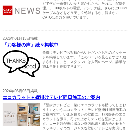
ビで何が一番難しいかと聞かれたら、それは「配線処
理」。100ボルトの電源、アンテナ線、さらにはHDMI
ケーブルなどをどう美しく処理するか、隠すかに
CATOは全力を注いでいます。
2026年01月13日掲載
「お客様の声」続々掲載中
壁掛けテレビでお客様からいただいたお礼のメッセー
ジを掲載しています。「このページを見るとすごく励
まされます」と、スタッフには人気のページ。詳細な
施工事例も参照できます。
2024年03月05日掲載
エコカラット＋壁掛けテレビ同日施工のご案内
「壁掛けテレビと一緒にエコカラットも貼ってしまお
う！」というエコカラット＋テレビ壁掛け同日施工の
ご案内です。いまお住まいの壁面に、1)お好みのエコ
カラットを張り、2)その上からテレビを壁掛けしま
す。コード類が表に出ない壁内配線と組み合わせると
スッキリ、かつゴージャスな壁掛けテレビが実現しま