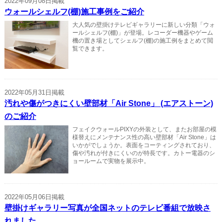
2022年09月08日掲載
ウォールシェルフ(棚)施工事例をご紹介
大人気の壁掛けテレビギャラリーに新しい分類「ウォ
ールシェルフ(棚)」が登場。レコーダー機器やゲーム
機の置き場としてシェルフ(棚)の施工例をまとめて閲
覧できます。
2022年05月31日掲載
汚れや傷がつきにくい壁部材「Air Stone」 (エアストーン)
のご紹介
フェイクウォールPIXYの外装として、またお部屋の模
様替えにメンテナンス性の高い壁部材「Air Stone」は
いかがでしょうか。表面をコーティングされており、
傷や汚れが付きにくいのが特長です。カトー電器のシ
ョールームで実物を展示中。
2022年05月06日掲載
壁掛けギャラリー写真が全国ネットのテレビ番組で放映さ
れました