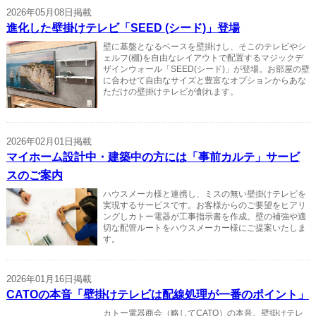
2026年05月08日掲載
進化した壁掛けテレビ「SEED (シード)」登場
壁に基盤となるベースを壁掛けし、そこのテレビやシ
ェルフ(棚)を自由なレイアウトで配置するマジックデ
ザインウォール「SEED(シード)」が登場。お部屋の壁
に合わせて自由なサイズと豊富なオプションからあな
ただけの壁掛けテレビが創れます。
2026年02月01日掲載
マイホーム設計中・建築中の方には「事前カルテ」サービ
スのご案内
ハウスメーカ様と連携し、ミスの無い壁掛けテレビを
実現するサービスです。お客様からのご要望をヒアリ
ングしカトー電器が工事指示書を作成。壁の補強や適
切な配管ルートをハウスメーカー様にご提案いたしま
す。
2026年01月16日掲載
CATOの本音「壁掛けテレビは配線処理が一番のポイント」
カトー電器商会（略してCATO）の本音。壁掛けテレ