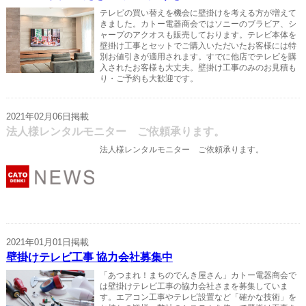
テレビの買い替えを機会に壁掛けを考える方が増えて
きました。カトー電器商会ではソニーのブラビア、シ
ャープのアクオスも販売しております。テレビ本体を
壁掛け工事とセットでご購入いただいたお客様には特
別お値引きが適用されます。すでに他店でテレビを購
入されたお客様も大丈夫。壁掛け工事のみのお見積も
り・ご予約も大歓迎です。
2021年02月06日掲載
法人様レンタルモニター ご依頼承ります。
法人様レンタルモニター ご依頼承ります。
2021年01月01日掲載
壁掛けテレビ工事 協力会社募集中
「あつまれ！まちのでんき屋さん」カトー電器商会で
は壁掛けテレビ工事の協力会社さまを募集していま
す。エアコン工事やテレビ設置など「確かな技術」を