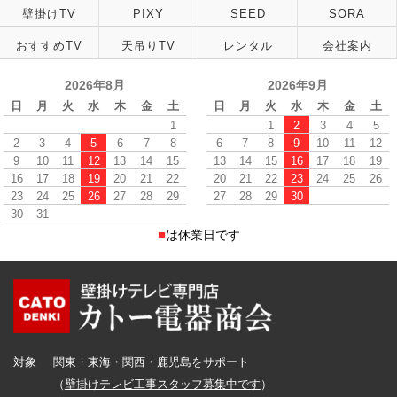
壁掛けTV
PIXY
SEED
SORA
おすすめTV
天吊りTV
レンタル
会社案内
2026年8月
2026年9月
日
月
火
水
木
金
土
日
月
火
水
木
金
土
1
1
2
3
4
5
2
3
4
5
6
7
8
6
7
8
9
10
11
12
9
10
11
12
13
14
15
13
14
15
16
17
18
19
16
17
18
19
20
21
22
20
21
22
23
24
25
26
23
24
25
26
27
28
29
27
28
29
30
30
31
■
は休業日です
対象
関東・東海・関西・鹿児島をサポート
（
壁掛けテレビ工事スタッフ募集中です
）