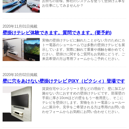
お持ちの皆様。弊社のシステムを使って壁掛け工事を
お仕事にしてみませんか？
2020年11月01日掲載
壁掛けテレビ体験できます。質問できます。(要予約)
実物の壁掛けテレビに触れたことがない方のためにカ
トー電器のショールームでは多数の壁掛けテレビを展
示しています。実際に触れて重量や感触を確かめてく
ださい。壁掛けに関するご質問もお気軽にどうぞ。ご
来店希望の方は専用フォームからご予約ください。
2020年10月02日掲載
壁に穴をあけない壁掛けテレビ PIXY（ピクシィ）登場です
賃貸住宅やコンクリート壁などの理由で、壁に加工が
施せない方におすすめの壁掛けテレビです。部屋壁の
手前に厚さ10cmほどの壁をもう一枚用意し、そこに
テレビを壁掛けします。実物をカトー電器ショールー
ムに展示中。見学をご希望される方は専用のお問い合
わせフォームからお気軽にお問い合わせください。