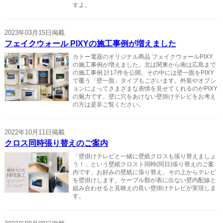
すよ。
2023年03月15日掲載
フェイクウォール PIXYの施工事例が増えました
カトー電器のオリジナル商品 フェイクウォールPIXY
の施工事例が増えました。北は関東から南は広島まで
の施工事例 計17件を公開。その中には壁一面をPIXY
で覆う「壁一面」タイプもございます。外装やオプシ
ョンによってさまざまな表情を見せてくれるのがPIXY
の魅力です。壁に穴をあけない壁掛けテレビをお考え
の方は是非ご覧ください。
2022年10月11日掲載
クロス同時張り替えのご案内
「壁掛けテレビと一緒に壁紙クロスも張り替えましょ
う！」という壁紙クロスト同時(同日)張り替えのご案
内です。お好みの壁紙に張り替え、その上からテレビ
を壁掛けします。ケーブル類が表に出ない壁内配線と
組み合わせると見映えの良い壁掛けテレビが実現しま
す。