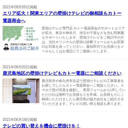
2021年09月05日掲載
エリア拡大！関東エリアの壁掛けテレビの御相談もカトー
電器商会へ
壁掛けテレビ専門店 カトー電器商会のサポートエリア
が拡大。東京や神奈川、埼玉や千葉などを含む関東圏
もサポートいたします。壁掛けテレビをご検討中の方
は、当社オリジナルの壁掛け診断フォームからお部屋
のお写真を送ってください。最短即日でお見積りをメ
ールもしくはお電話にてご連絡いたします。
2021年08月02日掲載
鹿児島地区の壁掛けテレビもカトー電器にご相談ください
鹿児島市や南九州市近辺で壁掛けテレビの工事業者を
お探しでしたらカトー電器商会へご相談ください。ス
マホで壁の写真を撮影し、専用フォームからUPしてい
ただければ無料でお見積もりを作成。お見積もりにご
納得いただけましたら鹿児島の協力会社をご紹介させ
ていただきます。テレビの買い替え相談も承ります。
2021年06月18日掲載
テレビの買い替えを機会に壁掛けを！