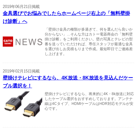
2019年06月21日掲載
金具選びでお悩みでしたらホームページ右上の「無料壁掛
け診断」へ
「壁掛け金具の種類が多過ぎて、何を選んだら良いか
分からない」…そんな方はカトー電器商会の「無料壁
掛け診断」をご利用ください。壁の写真とテレビの型
番を送っていただければ、専任スタッフが最適な金具
を選び出しお見積もりまで作成。最短即日でご連絡差
し上げます。
2019年02月15日掲載
壁掛けテレビにするなら、4K放送・8K放送を見込んだケー
ブル選択を！
壁掛けテレビにするなら、将来的に4K・8k放送に対応
したケーブル選択をおすすめしております。アンテナ
線は4Cタイプ、HDMIケーブルはHDR対応モデルが安
心です。