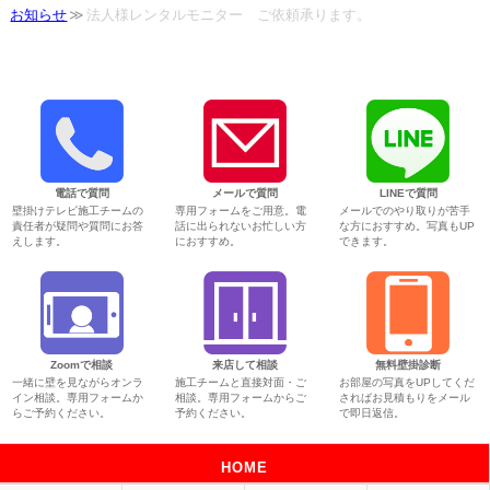
お知らせ
法人様レンタルモニター ご依頼承ります。
電話で質問
メールで質問
LINEで質問
壁掛けテレビ施工チームの
専用フォームをご用意。電
メールでのやり取りが苦手
責任者が疑問や質問にお答
話に出られないお忙しい方
な方におすすめ。写真もUP
えします。
におすすめ。
できます。
Zoomで相談
来店して相談
無料壁掛診断
一緒に壁を見ながらオンラ
施工チームと直接対面・ご
お部屋の写真をUPしてくだ
イン相談。専用フォームか
相談。専用フォームからご
さればお見積もりをメール
らご予約ください。
予約ください。
で即日返信。
HOME