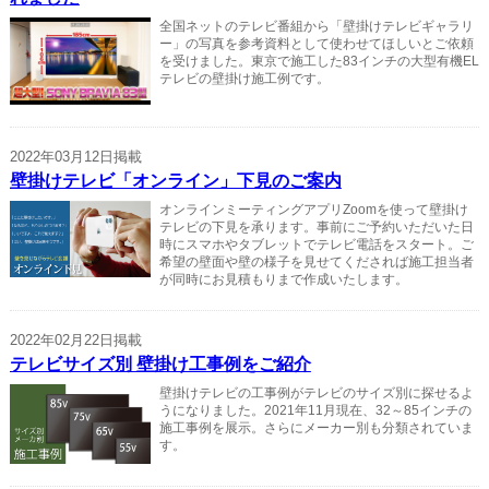
全国ネットのテレビ番組から「壁掛けテレビギャラリ
ー」の写真を参考資料として使わせてほしいとご依頼
を受けました。東京で施工した83インチの大型有機EL
テレビの壁掛け施工例です。
2022年03月12日掲載
壁掛けテレビ「オンライン」下見のご案内
オンラインミーティングアプリZoomを使って壁掛け
テレビの下見を承ります。事前にご予約いただいた日
時にスマホやタブレットでテレビ電話をスタート。ご
希望の壁面や壁の様子を見せてくだされば施工担当者
が同時にお見積もりまで作成いたします。
2022年02月22日掲載
テレビサイズ別 壁掛け工事例をご紹介
壁掛けテレビの工事例がテレビのサイズ別に探せるよ
うになりました。2021年11月現在、32～85インチの
施工事例を展示。さらにメーカー別も分類されていま
す。