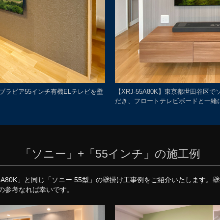
ーブラビア55インチ有機ELテレビを壁
【XRJ-55A80K】東京都世田谷
だき、フロートテレビボードと一緒
「ソニー」+「55インチ」の施工例
55A80K」と同じ「ソニー 55型」の壁掛け工事例をご紹介いたします
の参考なれば幸いです。