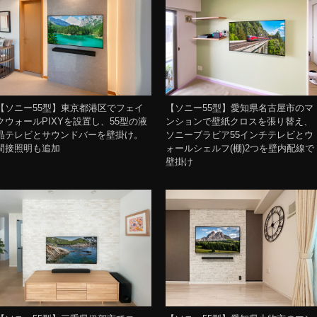
【ソニー55型】東京都港区でフェイ
【ソニー55型】愛知県名古屋市のマ
クウォールPIXYを設置し、55型の液
ンションで壁紙クロスを張り替え、
晶テレビとサウンドバーを壁掛け。
ソニーブラビア55インチテレビとウ
間接照明も追加
ォールシェルフ(棚)2つを壁内配線で
壁掛け