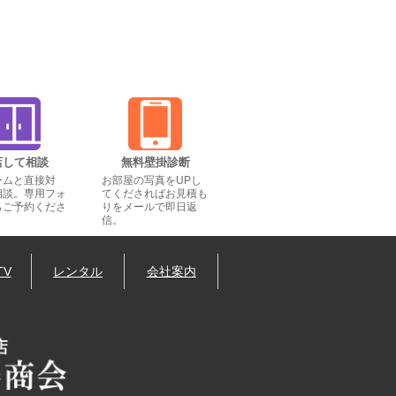
店して相談
無料壁掛診断
ームと直接対
お部屋の写真をUPし
相談。専用フォ
てくださればお見積も
らご予約くださ
りをメールで即日返
信。
TV
レンタル
会社案内