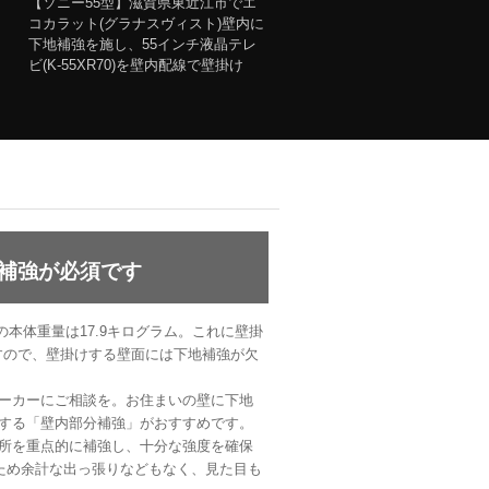
【ソニー55型】滋賀県東近江市でエ
コカラット(グラナスヴィスト)壁内に
下地補強を施し、55インチ液晶テレ
ビ(K-55XR70)を壁内配線で壁掛け
補強が必須です
Kの本体重量は17.9キログラム。これに壁掛
りますので、壁掛けする壁面には下地補強が欠
ーカーにご相談を。お住まいの壁に下地
する「壁内部分補強」がおすすめです。
所を重点的に補強し、十分な強度を確保
るため余計な出っ張りなどもなく、見た目も