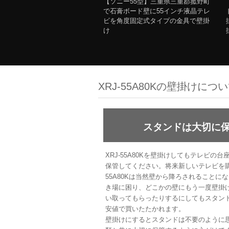
【ソニー55型】三重県三重郡菰野町
で石膏ボード壁に55インチ液晶テレ
ビを角度固定式タイプの金具で壁掛
け
XRJ-55A80Kの壁掛けにつ
スタンドは大切に
XRJ-55A80Kを壁掛けしてもテレビ
保管してください。将来新しいテレビを購
55A80Kは当然壁から降ろされること
き場に困り、どこかの壁にもう一度壁掛
い取ってもらったりするにしてもスタン
安値で買いたたかれます。
壁掛けにするとスタンドは不要のように