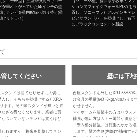
【ソニー55型】三重県伊賀市でコー
【ソニー55型】愛知県小牧市のマン
ドが垂れ下がっていた55インチの壁
ションでフェイクウォールPIXYを設
掛けテレビを壁内配線へ切り替え(壁
置し、ソニーブラビア55インチテレ
掛けリトライ)
ビとサウンドバーを壁掛けし、右下
にブラックコンセントを新設
いて
保管してください
壁には下地
の台座スタンドは捨てたりせずに大切に
台座スタンドを外したXRJ-55A80
入し、そちらを壁掛けするとXRJ-
け金具の重量(約3~8kg)が加わ
になります。その際スタンドが無いと置
かせません。
けせざる得なくなります。業者に買
マイホームを建築中の方はハウスメ
ドがついていないテレビは驚くほど
補強が無い方はカトー電器が得意と
「壁内部分補強」は荷重のかかる場
思われますが、将来を見越してネジ
します。壁の内側(内部)で補強す