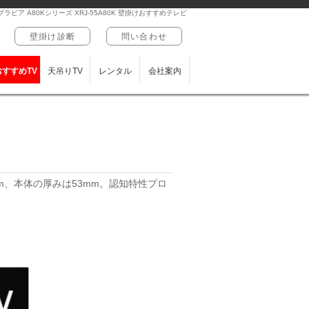
ブラビア A80Kシリーズ XRJ-55A80K 壁掛けおすすめテレビ
壁掛け診断
問い合わせ
おすすめTV
天吊りTV
レンタル
会社案内
mm、本体の厚みは53mm。認知特性プロ