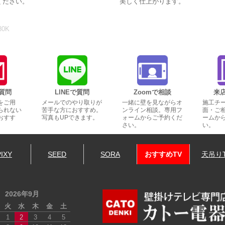
ください。
美しく仕上がります。
80K
質問
LINEで質問
Zoomで相談
来
をご用
メールでのやり取りが
一緒に壁を見ながらオ
施工チ
られない
苦手な方におすすめ。
ンライン相談。専用フ
面・ご
おすす
写真もUPできます。
ォームからご予約くだ
ームか
さい。
い。
PIXY
SEED
SORA
おすすめTV
天吊り
2026年9月
火
水
木
金
土
1
2
3
4
5