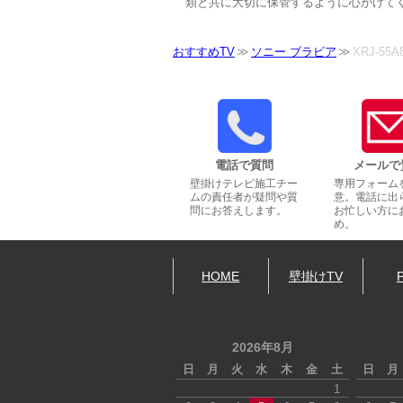
類と共に大切に保管するように心がけて
おすすめTV
ソニー ブラビア
XRJ-55A
電話で質問
メールで
壁掛けテレビ施工チー
専用フォーム
ムの責任者が疑問や質
意。電話に出
問にお答えします。
お忙しい方に
め。
HOME
壁掛けTV
2026年8月
日
月
火
水
木
金
土
日
月
1