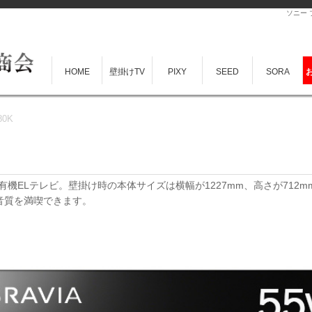
ソニー 
HOME
壁掛けTV
PIXY
SEED
SORA
80K
チ有機ELテレビ。壁掛け時の本体サイズは横幅が1227mm、高さが712
音質を満喫できます。