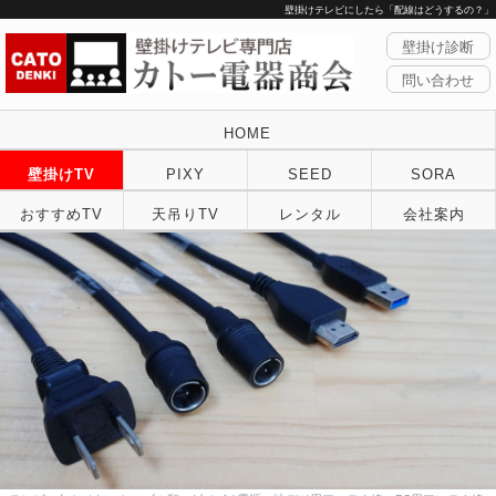
壁掛けテレビにしたら「配線はどうするの？」
壁掛け診断
問い合わせ
HOME
壁掛けTV
PIXY
SEED
SORA
おすすめTV
天吊りTV
レンタル
会社案内