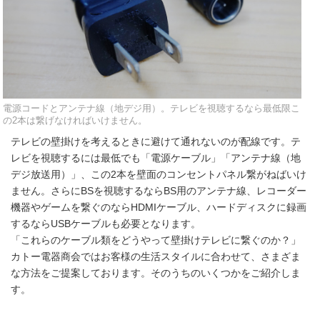
電源コードとアンテナ線（地デジ用）。テレビを視聴するなら最低限こ
の2本は繋げなければいけません。
テレビの壁掛けを考えるときに避けて通れないのが配線です。テ
レビを視聴するには最低でも「電源ケーブル」「アンテナ線（地
デジ放送用）」、この2本を壁面のコンセントパネル繋がねばいけ
ません。さらにBSを視聴するならBS用のアンテナ線、レコーダー
機器やゲームを繋ぐのならHDMIケーブル、ハードディスクに録画
するならUSBケーブルも必要となります。
「これらのケーブル類をどうやって壁掛けテレビに繋ぐのか？」
カトー電器商会ではお客様の生活スタイルに合わせて、さまざま
な方法をご提案しております。そのうちのいくつかをご紹介しま
す。