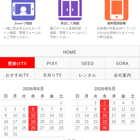
Zoomで相談
来店して相談
無料壁掛診断
一緒に壁を見ながらオンラ
施工チームと直接対面・ご
お部屋の写真をUPしてくだ
イン相談。専用フォームか
相談。専用フォームからご
さればお見積もりをメール
らご予約ください。
予約ください。
で即日返信。
HOME
壁掛けTV
PIXY
SEED
SORA
おすすめTV
天吊りTV
レンタル
会社案内
2026年8月
2026年9月
日
月
火
水
木
金
土
日
月
火
水
木
金
土
1
1
2
3
4
5
2
3
4
5
6
7
8
6
7
8
9
10
11
12
9
10
11
12
13
14
15
13
14
15
16
17
18
19
16
17
18
19
20
21
22
20
21
22
23
24
25
26
23
24
25
26
27
28
29
27
28
29
30
30
31