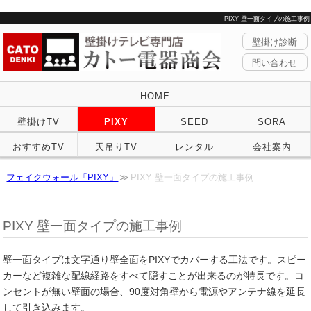
PIXY 壁一面タイプの施工事例
壁掛け診断
問い合わせ
HOME
壁掛けTV
PIXY
SEED
SORA
おすすめTV
天吊りTV
レンタル
会社案内
フェイクウォール「PIXY」
PIXY 壁一面タイプの施工事例
PIXY 壁一面タイプの施工事例
壁一面タイプは文字通り壁全面をPIXYでカバーする工法です。スピー
カーなど複雑な配線経路をすべて隠すことが出来るのが特長です。コ
ンセントが無い壁面の場合、90度対角壁から電源やアンテナ線を延長
して引き込みます。