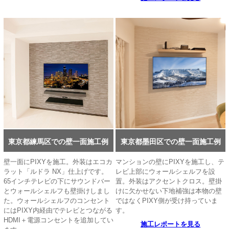
東京都練馬区での壁一面施工例
東京都墨田区での壁一面施工例
壁一面にPIXYを施工。外装はエコカ
マンションの壁にPIXYを施工し、テ
ラット「ルドラ NX」仕上げです。
レビ上部にウォールシェルフを設
65インチテレビの下にサウンドバー
置。外装はアクセントクロス。壁掛
とウォールシェルフも壁掛けしまし
けに欠かせない下地補強は本物の壁
た。ウォールシェルフのコンセント
ではなくPIXY側が受け持っていま
にはPIXY内経由でテレビとつながる
す。
HDMI＋電源コンセントを追加してい
施工レポートを見る