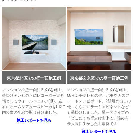
東京都北区での壁一面施工例
東京都文京区での壁一面施工例
マンションの壁一面にPIXYを施工。
マンションの壁一面にPIXYを施工。
壁掛けテレビの下にレコーダー置き
55インチテレビの他、パモウナのフ
場としてウォールシェルフ(棚)、左
ロートテレビボード、2段引き出しの
右にホームシアタースピーカをPIXY
他、さらにミラーキャビネットなど
内経由の配線で取り付けました。
も壁掛けしました。壁一面タイプの
「どこにでも壁掛け出来る」強みを
施工レポートを見る
最大限に生かした工事例です。
施工レポートを見る