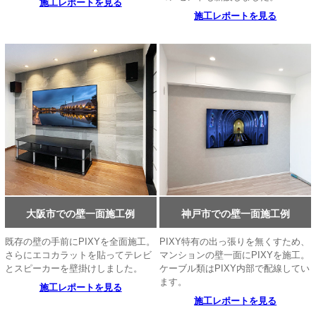
施工レポートを見る
施工レポートを見る
大阪市での壁一面施工例
神戸市での壁一面施工例
既存の壁の手前にPIXYを全面施工。
PIXY特有の出っ張りを無くすため、
さらにエコカラットを貼ってテレビ
マンションの壁一面にPIXYを施工。
とスピーカーを壁掛けしました。
ケーブル類はPIXY内部で配線してい
ます。
施工レポートを見る
施工レポートを見る