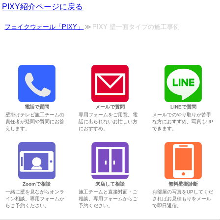
PIXY紹介ページに戻る
フェイクウォール「PIXY」
PIXY 壁一面タイプの施工事例
電話で質問
メールで質問
LINEで質問
壁掛けテレビ施工チームの
専用フォームをご用意。電
メールでのやり取りが苦手
責任者が疑問や質問にお答
話に出られないお忙しい方
な方におすすめ。写真もUP
えします。
におすすめ。
できます。
Zoomで相談
来店して相談
無料壁掛診断
一緒に壁を見ながらオンラ
施工チームと直接対面・ご
お部屋の写真をUPしてくだ
イン相談。専用フォームか
相談。専用フォームからご
さればお見積もりをメール
らご予約ください。
予約ください。
で即日返信。