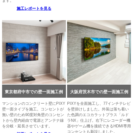
ます。
施工レポートを見る
東京都府中市での壁一面施工例
大阪府茨木市での壁一面施工例
マンションのコンクリート壁にPIXY
PIXYを全面施工し、77インチテレビ
壁一面タイプを施工。コンセントが
を壁掛けしました。外装は落ち着い
無い壁のため90度対角壁のコンセン
た色調のエコカラットプラス「ルド
トから壁内経由で電源とアンテナ線
ラNX」仕上げ。右下にレコーダー機
を分岐・延長させています。
器やゲーム機を接続できるHDMI専用
コンセントも新設しました。