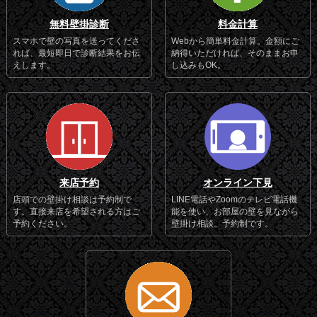
無料壁掛診断
料金計算
スマホで壁の写真を送ってくださ
Webから簡単料金計算。金額にご
れば、最短即日で診断結果をお伝
納得いただければ、そのままお申
えします。
し込みもOK。
来店予約
オンライン下見
店頭での壁掛け相談は予約制で
LINE電話やZoomのテレビ電話機
す。直接来店を希望される方はご
能を使い、お部屋の壁を見ながら
予約ください。
壁掛け相談。予約制です。