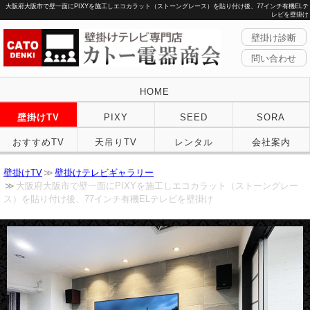
大阪府大阪市で壁一面にPIXYを施工しエコカラット（ストーングレース）を貼り付け後、77インチ有機ELテ
レビを壁掛け
壁掛け診断
問い合わせ
HOME
壁掛けTV
PIXY
SEED
SORA
おすすめTV
天吊りTV
レンタル
会社案内
壁掛けTV
壁掛けテレビギャラリー
大阪府大阪市で壁一面にPIXYを施工しエコカラット（ストーングレー
ス）を貼り付け後、77インチ有機ELテレビを壁掛け