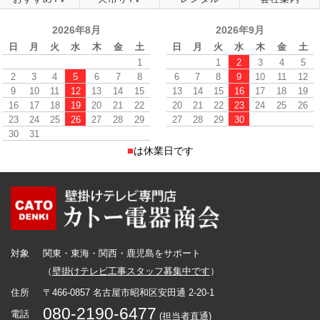
2026年8月
2026年9月
日
月
火
水
木
金
土
日
月
火
水
木
金
土
1
1
2
3
4
5
2
3
4
5
6
7
8
6
7
8
9
10
11
12
9
10
11
12
13
14
15
13
14
15
16
17
18
19
16
17
18
19
20
21
22
20
21
22
23
24
25
26
23
24
25
26
27
28
29
27
28
29
30
30
31
■
は休業日です
対象
関東・東海・関西・鹿児島をサポート
（
壁掛けテレビ工事スタッフ募集中です
）
住所
〒466-0857 名古屋市昭和区安田通 2-20-1
080-2190-6477
電話
(担当者直通)