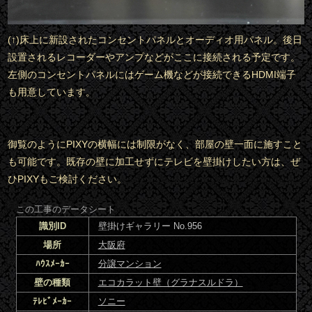
(↑)床上に新設されたコンセントパネルとオーディオ用パネル。後日
設置されるレコーダーやアンプなどがここに接続される予定です。
左側のコンセントパネルにはゲーム機などが接続できるHDMI端子
も用意しています。
御覧のようにPIXYの横幅には制限がなく、部屋の壁一面に施すこと
も可能です。既存の壁に加工せずにテレビを壁掛けしたい方は、ぜ
ひPIXYもご検討ください。
この工事のデータシート
識別ID
壁掛けギャラリー No.956
場所
大阪府
ﾊｳｽﾒｰｶｰ
分譲マンション
壁の種類
エコカラット壁（グラナスルドラ）
ﾃﾚﾋﾞﾒｰｶｰ
ソニー