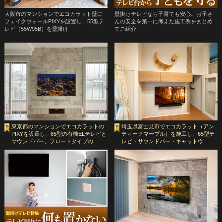
大阪市のマンションでエコカラット壁に
壁掛けテレビなら子育ても安心。お子さ
フェイクウォールPIXYを設置し、55型テ
んの安全を第一に考えた施工例をまとめ
レビ（55W95B）を壁掛け
てご紹介
東京都のマンションでエコカラットの
埼玉県富士見市でエコカラット（アン
PIXYを設置し、65型の有機ELテレビと
ティークマーブル）を施工し、65型テ
サウンドバー、フロートタイプの…
レビ・サウンドバー・キャットウ…