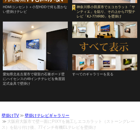
HDMIコンセント＋小型HDDで何も置かな
神奈川県小田原市でエコカラット「サ
い壁掛けテレビ
ンティエ」を貼り、その上から77型テ
レビ「KJ-77XR80」を壁掛け
愛知県北名古屋市で寝室の石膏ボード壁
すべてのギャラリーを見る
にハイセンスの49インチテレビを角度固
定式金具で壁掛け
壁掛けTV
壁掛けテレビギャラリー
大阪府大阪市で壁一面にPIXYを施工しエコカラット（ストーングレー
ス）を貼り付け後、77インチ有機ELテレビを壁掛け