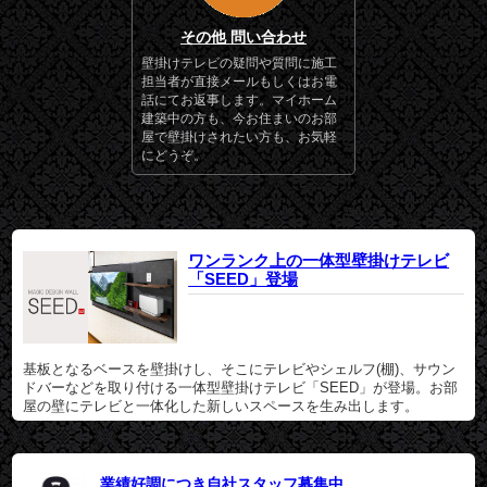
その他 問い合わせ
壁掛けテレビの疑問や質問に施工
担当者が直接メールもしくはお電
話にてお返事します。マイホーム
建築中の方も、今お住まいのお部
屋で壁掛けされたい方も、お気軽
にどうぞ。
ワンランク上の一体型壁掛けテレビ
「SEED」登場
基板となるベースを壁掛けし、そこにテレビやシェルフ(棚)、サウン
ドバーなどを取り付ける一体型壁掛けテレビ「SEED」が登場。お部
屋の壁にテレビと一体化した新しいスペースを生み出します。
業績好調につき自社スタッフ募集中