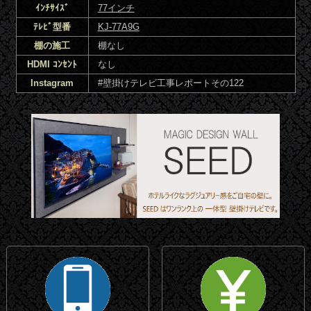
ｲﾝﾁｻｲｽﾞ
77インチ
ﾃﾚﾋﾞ型番
KJ-77A9G
棚の施工
棚なし
HDMI ｺﾝｾﾝﾄ
なし
Instagram
#壁掛けテレビ工事レポートその122