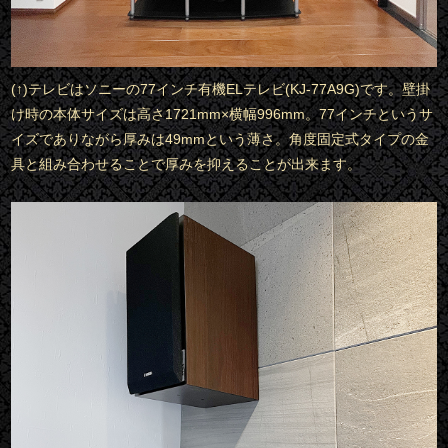
(↑)テレビはソニーの77インチ有機ELテレビ(KJ-77A9G)です。壁掛
け時の本体サイズは高さ1721mm×横幅996mm。77インチというサ
イズでありながら厚みは49mmという薄さ。角度固定式タイプの金
具と組み合わせることで厚みを抑えることが出来ます。