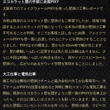
エコカラット壁の手前に全面PIXY
大阪府でのフェイクウォールPIXYを使った壁掛け工事レポートで
す。
当初は既存のエコカラット壁に壁掛けをご希望でしたが、現地で確
認するとエコカラットの下地になっている本当の壁面が壁掛け工事
不可出ることが判明。そこでお客様と話し合った結果、フェイクウ
ォールPIXYを壁一面に設置しその上にテレビを壁掛けすることとな
りました。PIXYはその構造上、壁から5~10cm程で幅が生じます
が、壁の横幅いっぱいに設置すれば見た目上出幅はありません。さ
らに今回は料幅いっぱいの利点を活かし、両サイドにスピーカーも
壁掛けし、広がりのあるサウンド空間を実現することにしました。
大工仕事と電気仕事
施工当日は弊社の壁掛けチームと協力会社の大工がお客様宅へ。大
工チームがPIXYの設置を始めると同時に弊社スタッフも電気工事を
開始。既存のエコカラット壁を隠すように壁一面のPIXYが出来上が
ったら、その上に新しいエコカラットを貼っていきます。新しく生
まれた壁面にコンセントパネルを作ったら、壁掛け金具、スピーカ