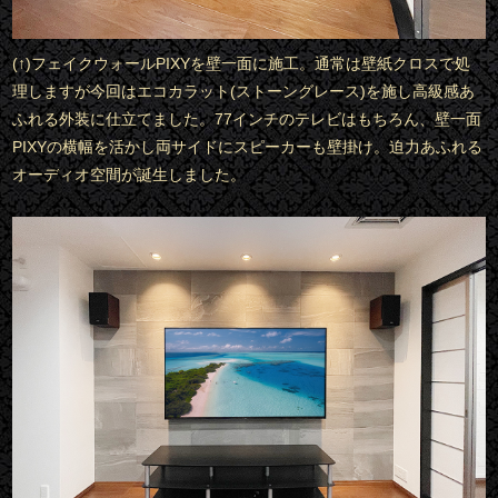
(↑)フェイクウォールPIXYを壁一面に施工。通常は壁紙クロスで処
理しますが今回はエコカラット(ストーングレース)を施し高級感あ
ふれる外装に仕立てました。77インチのテレビはもちろん、壁一面
PIXYの横幅を活かし両サイドにスピーカーも壁掛け。迫力あふれる
オーディオ空間が誕生しました。