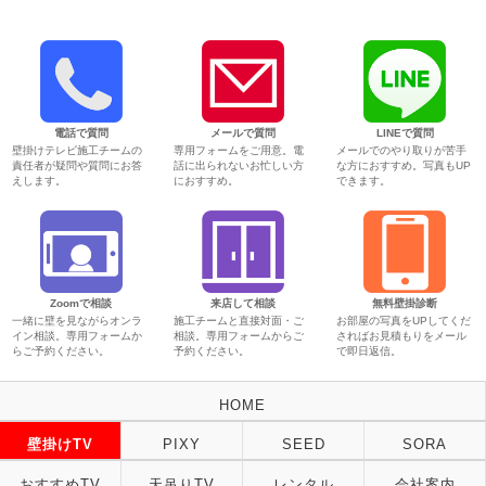
電話で質問
メールで質問
LINEで質問
壁掛けテレビ施工チームの
専用フォームをご用意。電
メールでのやり取りが苦手
責任者が疑問や質問にお答
話に出られないお忙しい方
な方におすすめ。写真もUP
えします。
におすすめ。
できます。
Zoomで相談
来店して相談
無料壁掛診断
一緒に壁を見ながらオンラ
施工チームと直接対面・ご
お部屋の写真をUPしてくだ
イン相談。専用フォームか
相談。専用フォームからご
さればお見積もりをメール
らご予約ください。
予約ください。
で即日返信。
HOME
壁掛けTV
PIXY
SEED
SORA
おすすめTV
天吊りTV
レンタル
会社案内