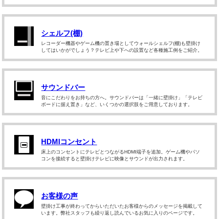
シェルフ(棚)
レコーダー機器やゲーム機の置き場としてウォールシェルフ(棚)も壁掛け
してはいかがでしょう？テレビ上や下への設置など各種施工例をご紹介。
サウンドバー
音にこだわりをお持ちの方へ。サウンドバーは「一緒に壁掛け」「テレビ
ボードに据え置き」など、いくつかの選択肢をご用意しております。
HDMIコンセント
床上のコンセントにテレビとつながるHDMI端子を追加。ゲーム機やパソ
コンを接続すると壁掛けテレビに映像とサウンドが出力されます。
お客様の声
壁掛け工事が終わってからいただいたお客様からのメッセージを掲載して
います。弊社スタッフも繰り返し読んでいるお気に入りのページです。