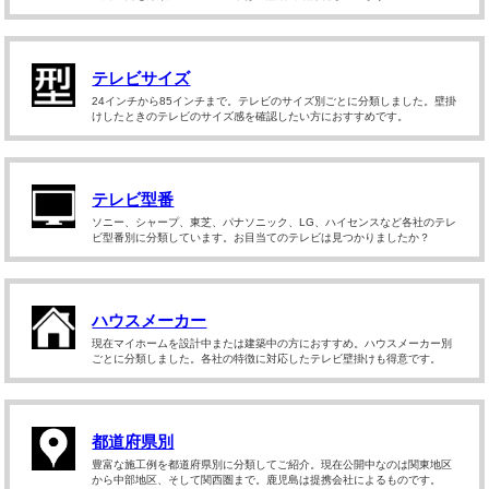
テレビサイズ
24インチから85インチまで。テレビのサイズ別ごとに分類しました。壁掛
けしたときのテレビのサイズ感を確認したい方におすすめです。
テレビ型番
ソニー、シャープ、東芝、パナソニック、LG、ハイセンスなど各社のテレ
ビ型番別に分類しています。お目当てのテレビは見つかりましたか？
ハウスメーカー
現在マイホームを設計中または建築中の方におすすめ。ハウスメーカー別
ごとに分類しました。各社の特徴に対応したテレビ壁掛けも得意です。
都道府県別
豊富な施工例を都道府県別に分類してご紹介。現在公開中なのは関東地区
から中部地区、そして関西圏まで。鹿児島は提携会社によるものです。