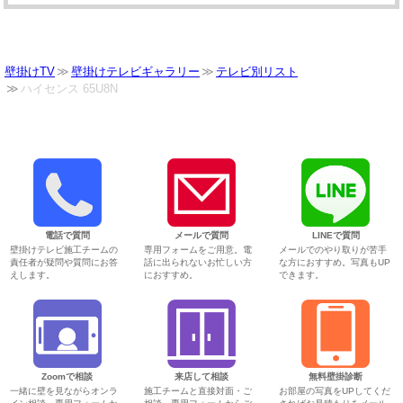
壁掛けTV
壁掛けテレビギャラリー
テレビ別リスト
ハイセンス 65U8N
電話で質問
メールで質問
LINEで質問
壁掛けテレビ施工チームの
専用フォームをご用意。電
メールでのやり取りが苦手
責任者が疑問や質問にお答
話に出られないお忙しい方
な方におすすめ。写真もUP
えします。
におすすめ。
できます。
Zoomで相談
来店して相談
無料壁掛診断
一緒に壁を見ながらオンラ
施工チームと直接対面・ご
お部屋の写真をUPしてくだ