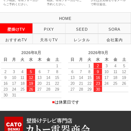
イン相談。専用フォームか
相談。専用フォームからご
さればお見積もりをメール
らご予約ください。
予約ください。
で即日返信。
HOME
壁掛けTV
PIXY
SEED
SORA
おすすめTV
天吊りTV
レンタル
会社案内
2026年8月
2026年9月
日
月
火
水
木
金
土
日
月
火
水
木
金
土
1
1
2
3
4
5
2
3
4
5
6
7
8
6
7
8
9
10
11
12
9
10
11
12
13
14
15
13
14
15
16
17
18
19
16
17
18
19
20
21
22
20
21
22
23
24
25
26
23
24
25
26
27
28
29
27
28
29
30
30
31
■
は休業日です