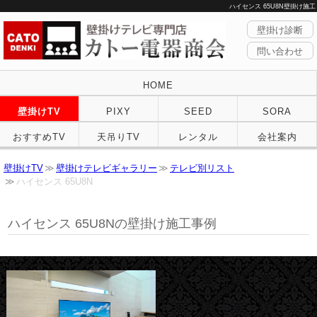
ハイセンス 65U8N壁掛け施工
壁掛け診断
問い合わせ
HOME
壁掛けTV
PIXY
SEED
SORA
おすすめTV
天吊りTV
レンタル
会社案内
壁掛けTV
壁掛けテレビギャラリー
テレビ別リスト
ハイセンス 65U8N
ハイセンス
65U8Nの壁掛け施工事例