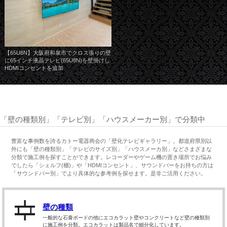
【65U8N】大阪府和泉市でクロス張りの壁
に65インチ液晶テレビ(65U8N)を壁掛けし
HDMIコンセントを追加
「壁の種類別」「テレビ別」「ハウスメーカー別」で分類中
豊富な事例数を誇るカトー電器商会の「壁化テレビギャラリー」。都道府県別以
外にも「壁の種類別」「テレビのサイズ別」「ハウスメーカ別」などさまざまな
分類で施工例を探すことができます。レコーダーやゲーム機の置き場所でお悩み
でしたら「シェルフ(棚)」や「HDMIコンセント」、サウンドバーをお持ちの方は
「サウンドバー別」でより具体的な参考例を探せます。是非ご活用ください。
壁の種類
一般的な石膏ボードの他にエコカラット壁やコンクリートなど壁の種類別
に施工例を分類。エコカラットは製品名で細分化しています。