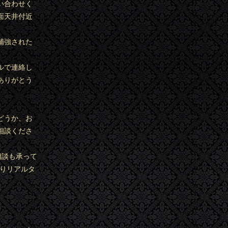
い合わせく
面天井付近
補強された
ルで連絡し
ありがとう
どうか、お
相談くださ
相談も承って
もりリアルタ