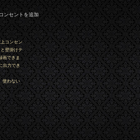
Iコンセントを追加
床上コンセン
ると壁掛けテ
録画できま
に出力でき
。使わない