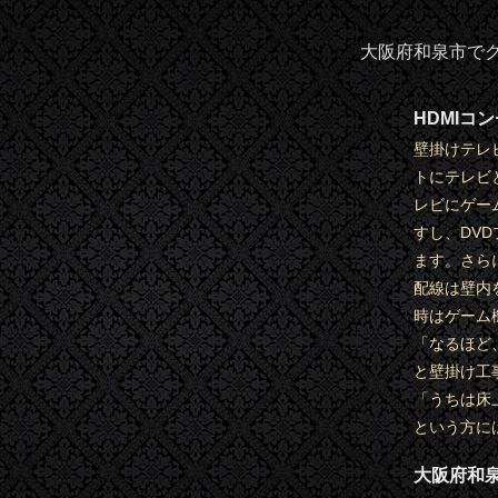
大阪府和泉市でク
HDMIコ
壁掛けテレ
トにテレビ
レビにゲー
すし、DV
ます。さら
配線は壁内
時はゲーム
「なるほど
と壁掛け工
「うちは床
という方に
大阪府和