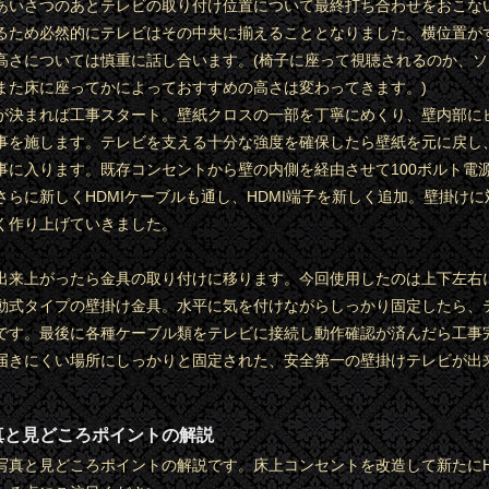
あいさつのあとテレビの取り付け位置について最終打ち合わせをおこな
るため必然的にテレビはその中央に揃えることとなりました。横位置が
高さについては慎重に話し合います。(椅子に座って視聴されるのか、
また床に座ってかによっておすすめの高さは変わってきます。)
が決まれば工事スタート。壁紙クロスの一部を丁寧にめくり、壁内部に
事を施します。テレビを支える十分な強度を確保したら壁紙を元に戻し
事に入ります。既存コンセントから壁の内側を経由させて100ボルト電
さらに新しくHDMIケーブルも通し、HDMI端子を新しく追加。壁掛け
く作り上げていきました。
出来上がったら金具の取り付けに移ります。今回使用したのは上下左右
動式タイプの壁掛け金具。水平に気を付けながらしっかり固定したら、
です。最後に各種ケーブル類をテレビに接続し動作確認が済んだら工事
届きにくい場所にしっかりと固定された、安全第一の壁掛けテレビが出
真と見どころポイントの解説
写真と見どころポイントの解説です。床上コンセントを改造して新たにH