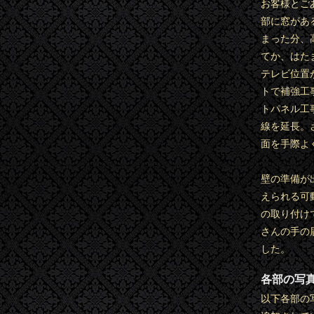
お客様とご
部に窓があ
まった分、
てか、はた
テレビ位置
トで補強工
トパネル工
線を延長。
面を手際よ
壁の準備が
えられる可
の取り付け
さんの手の
した。
各部の写
以下各部の