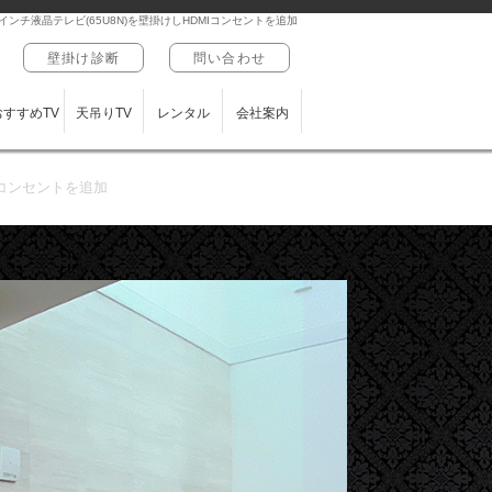
ンチ液晶テレビ(65U8N)を壁掛けしHDMIコンセントを追加
壁掛け診断
問い合わせ
おすすめTV
天吊りTV
レンタル
会社案内
Iコンセントを追加