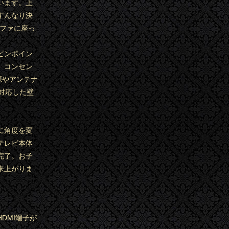
います。上
すんなり決
ソファに座っ
ピンポイン
、コンセン
源やアンテナ
に対応した壁
に角度を変
テレビ本体
完了。お子
来上がりま
DMI端子が