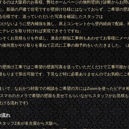
するのは大阪府のお客様。弊社ホームページの無料壁掛け診断からお問
た。新築の戸建て住宅ですが壁掛け仕様にはなっておらず、ご希望の壁
る仕様です。送っていただいた写真を確認したスタッフは
つけないように壁内補強を施し、床上コンセントから壁内経由で配線。
とテレビを取り付ければ実現できそうですね」
っそくお見積もりを作成し、過去の類似工事例もあわせてお客様にメー
の後何度かやり取りを重ねて正式に工事の御予約をいただきました。（
）
の壁掛け工事ではご希望の壁面写真を送っていただくだけで工事可能か
積もりまで算出可能です。下見など特に必要ありませんのでお気軽にご
まいで、なおかつ対面での相談をご希望の方にはZoomを使ったビデオ
(スマホのカメラで希望の壁面を見せてもらいながらスタッフがお見積
上げる流れです)
の流れ
スタッフ2名が名古屋から大阪へ。