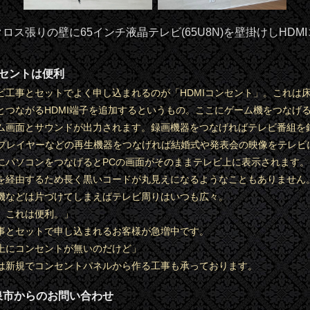
ロス張りの壁に65インチ液晶テレビ(65U8N)を壁掛けしHDM
ンセントは便利
ビ工事とセットでよく申し込まれるのが「HDMIコンセント」。これは
とつながるHDMI端子を追加するというもの。ここにゲーム機をつなげ
ム画面とサウンドが出力されます。録画機器をつなげればテレビ番組を
Dプレイヤーなどの再生機器をつなげれば結婚式や発表会の映像をテレビ
にパソコンをつなげるとPCの画面がそのままテレビ上に表示されます。
を経由するため長く黒いコードが丸見えになるようなこともありません
機などは片づけてしまえばテレビ周りはいつも広々。
、これは便利。」
事とセットで申し込まれるお客様が急増中です。
上にコンセントが無いのだけど」
は新規でコンセントパネルから作る工事も承っております。
泉市からのお問い合わせ