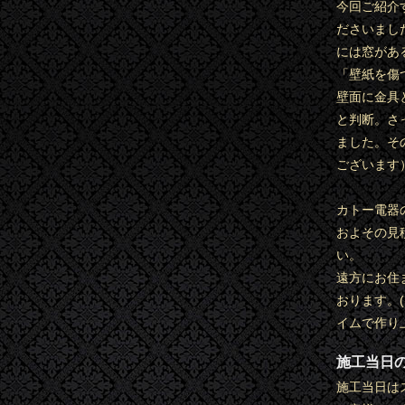
今回ご紹介
ださいまし
には窓があ
「壁紙を傷
壁面に金具
と判断。さ
ました。そ
ございます
カトー電器
およその見
い。
遠方にお住
おります。
イムで作り
施工当日
施工当日は