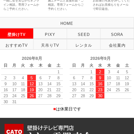
一緒に壁を見ながらオンラ
施工チームと直接対面・ご
お部屋の写真をUPしてくだ
イン相談。専用フォームか
相談。専用フォームからご
さればお見積もりをメール
らご予約ください。
予約ください。
で即日返信。
HOME
壁掛けTV
PIXY
SEED
SORA
おすすめTV
天吊りTV
レンタル
会社案内
2026年8月
2026年9月
日
月
火
水
木
金
土
日
月
火
水
木
金
土
1
1
2
3
4
5
2
3
4
5
6
7
8
6
7
8
9
10
11
12
9
10
11
12
13
14
15
13
14
15
16
17
18
19
16
17
18
19
20
21
22
20
21
22
23
24
25
26
23
24
25
26
27
28
29
27
28
29
30
30
31
■
は休業日です