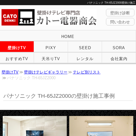
パナソニック TH-65JZ2000壁掛け施工
壁掛け診断
問い合わせ
HOME
壁掛けTV
PIXY
SEED
SORA
おすすめTV
天吊りTV
レンタル
会社案内
壁掛けTV
壁掛けテレビギャラリー
テレビ別リスト
パナソニック TH-65JZ2000
パナソニック
TH-65JZ2000の壁掛け施工事例