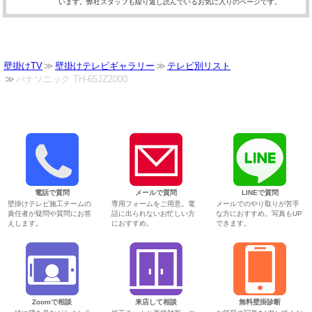
います。弊社スタッフも繰り返し読んでいるお気に入りのページです。
壁掛けTV
壁掛けテレビギャラリー
テレビ別リスト
パナソニック TH-65JZ2000
電話で質問
メールで質問
LINEで質問
壁掛けテレビ施工チームの
専用フォームをご用意。電
メールでのやり取りが苦手
責任者が疑問や質問にお答
話に出られないお忙しい方
な方におすすめ。写真もUP
えします。
におすすめ。
できます。
Zoomで相談
来店して相談
無料壁掛診断