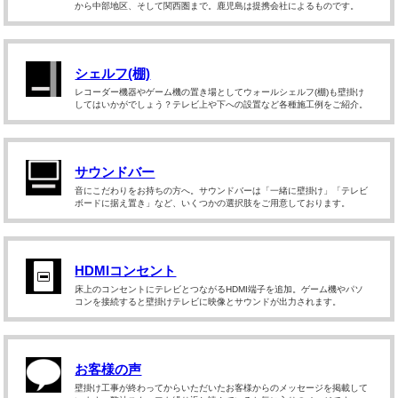
から中部地区、そして関西圏まで。鹿児島は提携会社によるものです。
シェルフ(棚)
レコーダー機器やゲーム機の置き場としてウォールシェルフ(棚)も壁掛け
してはいかがでしょう？テレビ上や下への設置など各種施工例をご紹介。
サウンドバー
音にこだわりをお持ちの方へ。サウンドバーは「一緒に壁掛け」「テレビ
ボードに据え置き」など、いくつかの選択肢をご用意しております。
HDMIコンセント
床上のコンセントにテレビとつながるHDMI端子を追加。ゲーム機やパソ
コンを接続すると壁掛けテレビに映像とサウンドが出力されます。
お客様の声
壁掛け工事が終わってからいただいたお客様からのメッセージを掲載して