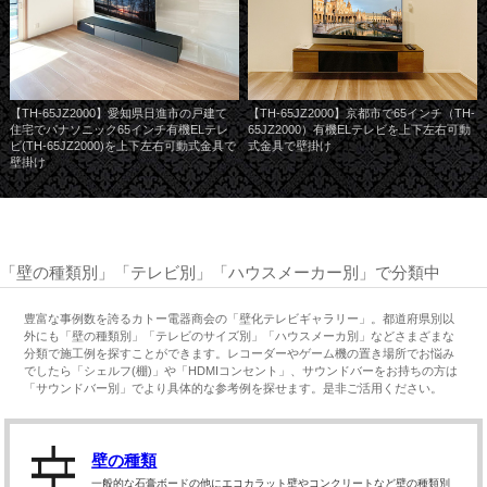
【TH-65JZ2000】愛知県日進市の戸建て
【TH-65JZ2000】京都市で65インチ（TH-
住宅でパナソニック65インチ有機ELテレ
65JZ2000）有機ELテレビを上下左右可動
ビ(TH-65JZ2000)を上下左右可動式金具で
式金具で壁掛け
壁掛け
「壁の種類別」「テレビ別」「ハウスメーカー別」で分類中
豊富な事例数を誇るカトー電器商会の「壁化テレビギャラリー」。都道府県別以
外にも「壁の種類別」「テレビのサイズ別」「ハウスメーカ別」などさまざまな
分類で施工例を探すことができます。レコーダーやゲーム機の置き場所でお悩み
でしたら「シェルフ(棚)」や「HDMIコンセント」、サウンドバーをお持ちの方は
「サウンドバー別」でより具体的な参考例を探せます。是非ご活用ください。
壁の種類
一般的な石膏ボードの他にエコカラット壁やコンクリートなど壁の種類別