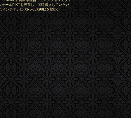
RJ-65X90L】兵庫県西宮市のマンションでフェ
ウォールPIXYを設置し、同時購入していただ
5インチテレビ(XRJ-65X90L)を壁掛け