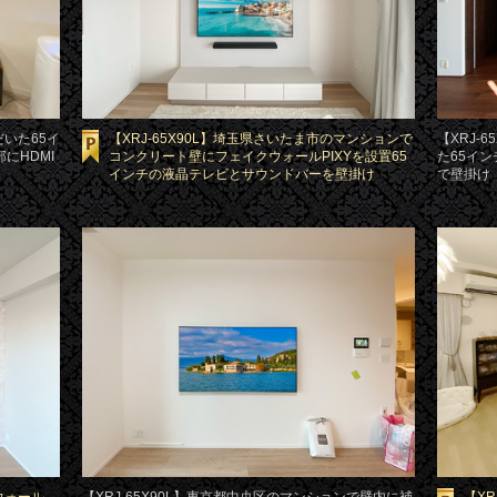
だいた65イ
【XRJ-65X90L】埼玉県さいたま市のマンションで
【XRJ-
にHDMI
コンクリート壁にフェイクウォールPIXYを設置65
た65イ
インチの液晶テレビとサウンドバーを壁掛け
で壁掛け