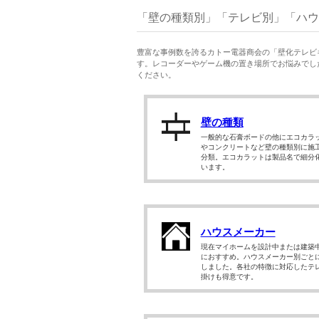
「壁の種類別」「テレビ別」「ハウ
豊富な事例数を誇るカトー電器商会の「壁化テレビ
す。レコーダーやゲーム機の置き場所でお悩みでした
ください。
壁の種類
一般的な石膏ボードの他にエコカラ
やコンクリートなど壁の種類別に施
分類。エコカラットは製品名で細分
います。
ハウスメーカー
現在マイホームを設計中または建築
におすすめ。ハウスメーカー別ごと
しました。各社の特徴に対応したテ
掛けも得意です。