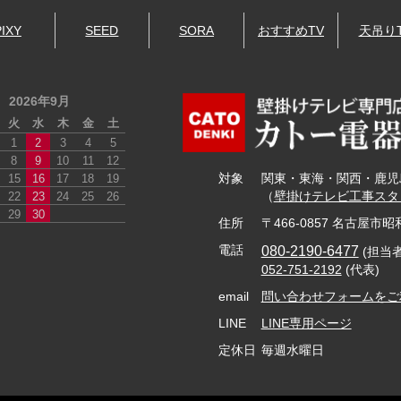
PIXY
SEED
SORA
おすすめTV
天吊り
2026年9月
火
水
木
金
土
1
2
3
4
5
8
9
10
11
12
15
16
17
18
19
対象
関東・東海・関西・鹿児
22
23
24
25
26
（
壁掛けテレビ工事スタ
29
30
住所
〒466-0857 名古屋市昭
080-2190-6477
電話
(担当
052-751-2192
(代表)
email
問い合わせフォームをご
LINE
LINE専用ページ
定休日
毎週水曜日