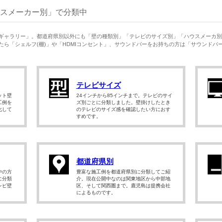
スメーカー別」で分類中
ギャラリー」。都道府県別以外にも「壁の種類別」「テレビのサイズ別」「ハウスメーカ別
ら「シェルフ(棚)」や「HDMIコンセント」、サウンドバーをお持ちの方は「サウンドバ
テレビサイズ
ット壁
24インチから85インチまで。テレビのサイ
工例を
ズ別ごとに分類しました。壁掛けしたとき
化して
のテレビのサイズ感を確認したい方におす
すめです。
都道府県別
中の方
豊富な施工例を都道府県別に分類してご紹
に分類
介。現在公開中なのは関東地区から中部地
レビ壁
区、そして関西圏まで。鹿児島は提携会社
によるものです。