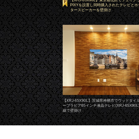
【XRJ-65X90L】東京都北区でフェイク
PIXYを設置し同時購入されたテレビと
タースピーカーを壁掛け
【XRJ-65X90L】茨城県神栖市でウッドタ
ーブラビア65インチ液晶テレビ(XRJ-65X90
線で壁掛け