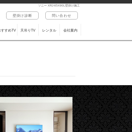
ソニー XRJ-65X90L壁掛け施工
壁掛け診断
問い合わせ
おすすめTV
天吊りTV
レンタル
会社案内