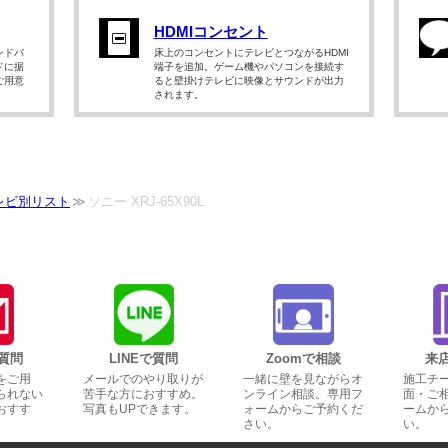
HDMIコンセント
ンドバ
床上のコンセントにテレビとつながるHDMI
ドに据
端子を追加。ゲーム機やパソコンを接続す
ご用意
ると壁掛けテレビに映像とサウンドが出力
されます。
レビ別リスト
ソニー XRJ-65X90L
質問
LINEで質問
Zoomで相談
来
をご用
メールでのやり取りが
一緒に壁を見ながらオ
施工チ
られない
苦手な方におすすめ。
ンライン相談。専用フ
面・ご
おすす
写真もUPできます。
ォームからご予約くだ
ームか
さい。
い。