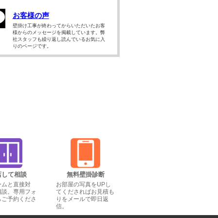
お客様の声
壁掛け工事が終わってからいただいたお客
様からのメッセージを掲載しています。弊
社スタッフも繰り返し読んでいるお気に入
りのページです。
店して相談
無料壁掛診断
ームと直接対
お部屋の写真をUPし
相談。専用フォ
てくださればお見積も
らご予約くださ
りをメールで即日返
信。