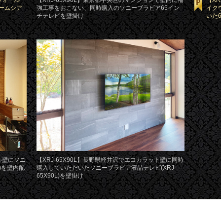
ウォール
【XRJ-65X90L】東京都中央区のマンションで壁内に補
【X
ホームシア
強工事をおこない、同時購入のソニーブラビア65イン
イク
チテレビを壁掛け
いた6
イル壁にソニ
【XRJ-65X90L】長野県軽井沢でエコカラット壁に同時
L)を壁内配
購入していただいたソニーブラビア液晶テレビ(XRJ-
65X90L)を壁掛け