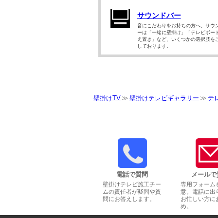
サウンドバー
音にこだわりをお持ちの方へ。サウ
ーは「一緒に壁掛け」「テレビボー
え置き」など、いくつかの選択肢を
しております。
壁掛けTV
壁掛けテレビギャラリー
テ
電話で質問
メールで
壁掛けテレビ施工チー
専用フォーム
ムの責任者が疑問や質
意。電話に出
問にお答えします。
お忙しい方に
め。