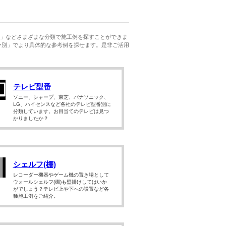
」などさまざまな分類で施工例を探すことができま
ー別」でより具体的な参考例を探せます。是非ご活用
テレビ型番
ソニー、シャープ、東芝、パナソニック、
LG、ハイセンスなど各社のテレビ型番別に
分類しています。お目当てのテレビは見つ
かりましたか？
シェルフ(棚)
レコーダー機器やゲーム機の置き場として
ウォールシェルフ(棚)も壁掛けしてはいか
がでしょう？テレビ上や下への設置など各
種施工例をご紹介。