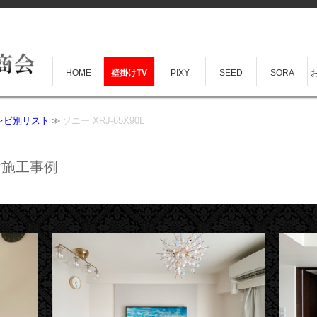
HOME
壁掛けTV
PIXY
SEED
SORA
レビ別リスト
ソニー XRJ-65X90L
掛け施工事例