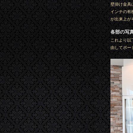
壁掛け金具
インチの有
が出来上が
各部の写
これより以
由してボー