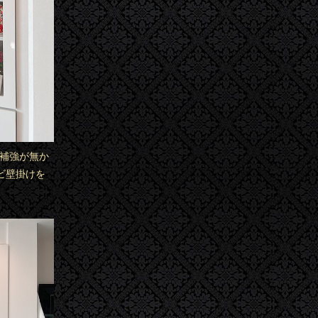
地補強が無か
ビ壁掛けを