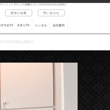
ック 55インチ有機ELテレビ(TH-55JZ1000)を壁掛け
壁掛け診断
問い合わせ
おすすめTV
天吊りTV
レンタル
会社案内
55JZ1000)を壁掛け