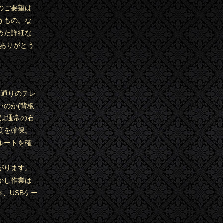
のご要望は
うもの。な
めた詳細な
(ありがとう
た通りのテレ
いのか(背板
側は通常の石
度を確保。
ルートを確
がります。
かし作業は
、USBケー