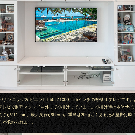
はパナソニック製 ビエラTH-55JZ1000。55インチの有機ELテレビです
テレビで脚部スタンドを外して壁掛けしています。壁掛け時の本体サイ
、高さが711 mm、最大奥行が69mm。重量は20kg近くあるため壁掛け
強が求められます。