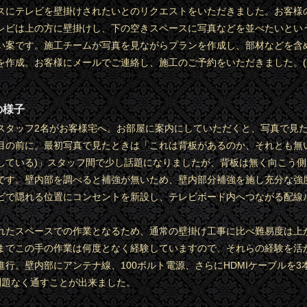
スにテレビを壁掛けされたいとのリクエストをいただきました。お客様
レビは上の方に壁掛けし、下の空きスペースに写真などを並べたいとい
い案です。施工チームが写真を見ながらプランを作成し、部材などを含
を作成。お客様にメールでご連絡し、施工のご予約をいただきました。
の様子
スタッフ2名がお客様宅へ。お部屋に案内にしていただくと、写真で見
目の前に。最初写真で見たときは「これは背板があるのか、それとも無
している)」スタッフ間で少し話題になりましたが、背板は無く向こう
です。壁内部を調べると補強が無いため、壁内部分補強を施し充分な強
ビで隠れる位置にコンセントを新設し、テレビボード内へつながる配線
れたスペースでの作業となるため、通常の壁掛け工事に比べ難易度は上
までこの手の作業は何度となく経験していますので、それらの経験を活
進行。壁内部にアンテナ線、100ボルト電源、さらにHDMIケーブルを3本
問題なく通すことが出来ました。