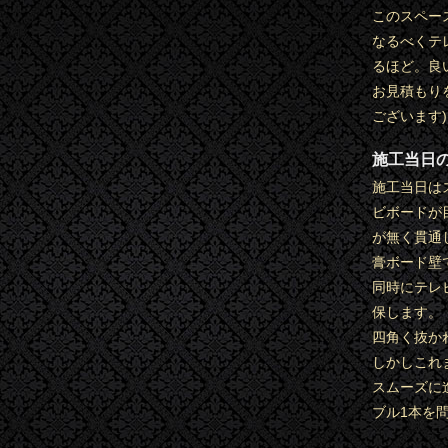
このスペー
なるべくテ
るほど。良
お見積もり
ございます)
施工当日
施工当日は
ビボードが
が無く貫通
膏ボード壁
同時にテレ
保します。
四角く抜か
しかしこれ
スムーズに
ブル1本を