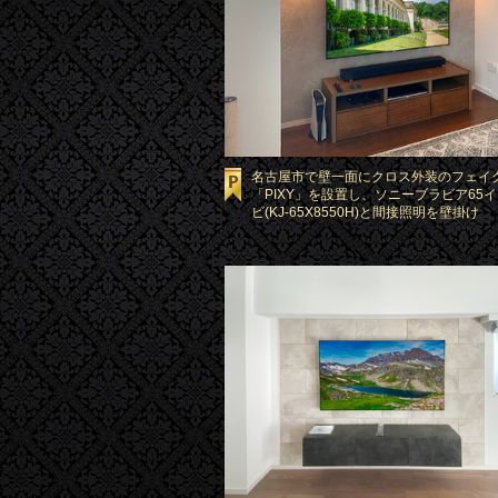
名古屋市で壁一面にクロス外装のフェイ
「PIXY」を設置し、ソニーブラビア65
ビ(KJ-65X8550H)と間接照明を壁掛け