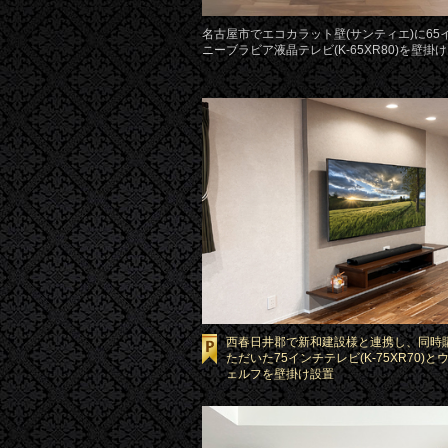
名古屋市でエコカラット壁(サンティエ)に65
ニーブラビア液晶テレビ(K-65XR80)を壁掛け
西春日井郡で新和建設様と連携し、同時
ただいた75インチテレビ(K-75XR70)
ェルフを壁掛け設置