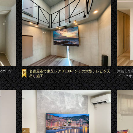
mi TV
名古屋市で東芝レグザ100インチの大型テレビを天
津島市で
吊り施工
プ アク