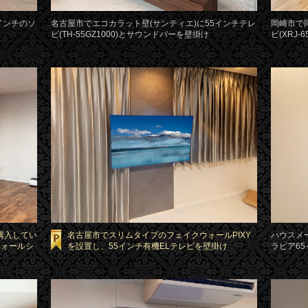
インチのソ
名古屋市でエコカラット壁(サンティエ)に55インチテレ
岡崎市で
ビ(TH-55GZ1000)とサウンドバーを壁掛け
ビ(XRJ-
購入してい
名古屋市でスリムタイプのフェイクウォールPIXY
ハウスメ
とウォールシ
を設置し、55インチ有機ELテレビを壁掛け
ラビア6