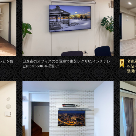
レビを角
日進市のオフィスの会議室で東芝レグザ65インチテレ
名古
ビ(65M550K)を壁掛け
を貼り
壁掛