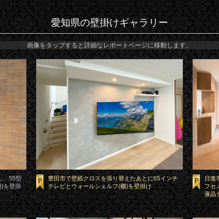
愛知県の壁掛けギャラリー
画像をタップすると詳細なレポートページに移動します。
、55型
豊田市で壁紙クロスを張り替えたあとに65インチ
日進
棚)を壁掛
テレビとウォールシェルフ(棚)を壁掛け
フセ
液晶テ