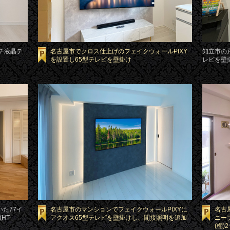
チ液晶テ
名古屋市でクロス仕上げのフェイクウォールPIXY
知立市の
を設置し65型テレビを壁掛け
レビを壁
た77イ
名古屋市のマンションでフェイクウォールPIXYに
名古
HT-
アクオス65型テレビを壁掛けし、間接照明を追加
ニー
(棚