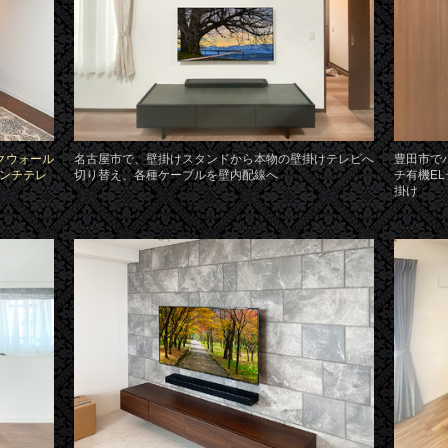
クウォール
名古屋市で、壁掛けスタンドから本物の壁掛けテレビへ
豊田市で
インチテレ
切り替え、各種ケーブルを壁内配線へ
チ有機EL
掛け