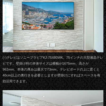
(↑)テレビはソニーブラビアKJ-75X80WK。75インチの大型液晶テレ
ビです。壁掛け時の本体サイズは横幅が1675mm、高さが
962mm、本体の厚みは最大で73mm。テレビボードの上に置くと
40cm以上の奥行きを必要としますが壁掛けにすればスペースを有
効活用できます。