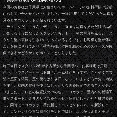
今回のお客様は千葉県にお住まいでホームページの無料壁掛け診断
からお問い合わせくださいました。一緒にUPしてくださった写真を
見るとエコカラットが貼られています。
「ディニタだ」「うん。ディニタ。」近頃は写真を見ただけで品名
が言えるようになったスタッフたち。もう一枚の写真を見ると、ど
うやら壁の裏側は引き戸になっているようです。お客様も壁が薄い
ことを気にされており「壁内補強と壁内配線のためのスペースが確
保できるかどうか」がポイントとなりました。
施工当日はスタッフ2名が名古屋から千葉県へ。お客様宅は戸建て
住宅。ハウスメーカーはトヨタホーム様だそうです。さっそくご希
望の壁面を確認。壁の後ろは引き戸になっていますが右半分に補強
を施し、壁内の間柱を使えばしっかり金具を固定できることが分か
りました。テレビの位置決めののち、エコカラット壁内への補強工
事がスタート。金具のサイズを合わせた位置にしっかりと補強を施
し、同時にエコカラット壁に新しくコンセントパネルを新設しま
す。コンセント位置は壁掛けテレビで隠れ、なおかつ金具と干渉し