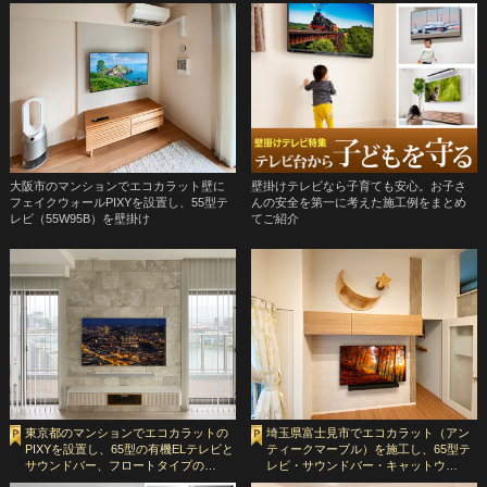
大阪市のマンションでエコカラット壁に
壁掛けテレビなら子育ても安心。お子さ
フェイクウォールPIXYを設置し、55型テ
んの安全を第一に考えた施工例をまとめ
レビ（55W95B）を壁掛け
てご紹介
東京都のマンションでエコカラットの
埼玉県富士見市でエコカラット（アン
PIXYを設置し、65型の有機ELテレビと
ティークマーブル）を施工し、65型テ
サウンドバー、フロートタイプの…
レビ・サウンドバー・キャットウ…