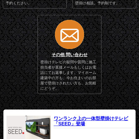
予約ください。
壁掛け相談。予約制です。
その他 問い合わせ
壁掛けテレビの疑問や質問に施工
担当者が直接メールもしくはお電
話にてお返事します。マイホーム
建築中の方も、今お住まいのお部
屋で壁掛けされたい方も、お気軽
にどうぞ。
ワンランク上の一体型壁掛けテレビ
「SEED」登場