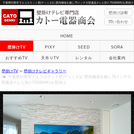
千葉県印西市でエコカラット壁(ディニタ)に壁内補強を施し75インチ大型液晶テレビ(KJ-75X80WK)を壁掛け
壁掛け診断
問い合わせ
HOME
壁掛けTV
PIXY
SEED
SORA
おすすめTV
天吊りTV
レンタル
会社案内
壁掛けTV
壁掛けテレビギャラリー
千葉県印西市でエコカラット壁(ディニタ)に壁内補強を施し75インチ大
型液晶テレビ(KJ-75X80WK)を壁掛け