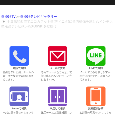
壁掛けTV
壁掛けテレビギャラリー
千葉県印西市でエコカラット壁(ディニタ)に壁内補強を施し75インチ大
型液晶テレビ(KJ-75X80WK)を壁掛け
電話で質問
メールで質問
LINEで質問
壁掛けテレビ施工チームの
専用フォームをご用意。電
メールでのやり取りが苦手
責任者が疑問や質問にお答
話に出られないお忙しい方
な方におすすめ。写真もUP
えします。
におすすめ。
できます。
Zoomで相談
来店して相談
無料壁掛診断
一緒に壁を見ながらオンラ
施工チームと直接対面・ご
お部屋の写真をUPしてくだ