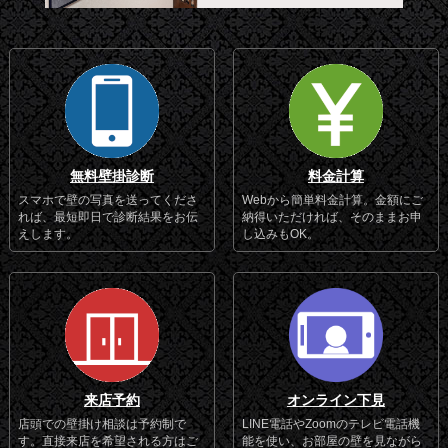
無料壁掛診断
料金計算
スマホで壁の写真を送ってくださ
Webから簡単料金計算。金額にご
れば、最短即日で診断結果をお伝
納得いただければ、そのままお申
えします。
し込みもOK。
来店予約
オンライン下見
店頭での壁掛け相談は予約制で
LINE電話やZoomのテレビ電話機
す。直接来店を希望される方はご
能を使い、お部屋の壁を見ながら