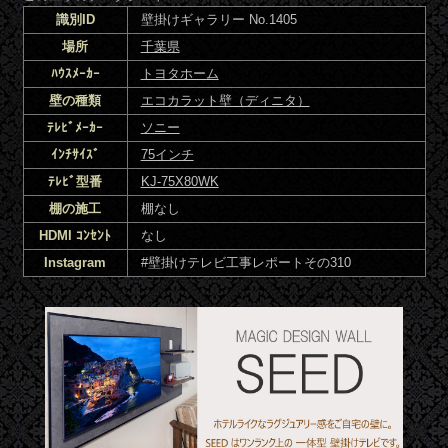
識別ID
壁掛けギャラリー No.1405
場所
千葉県
ﾊｳｽﾒｰｶｰ
トヨタホーム
壁の種類
エコカラット壁（ディニタ）
ﾃﾚﾋﾞﾒｰｶｰ
ソニー
ｲﾝﾁｻｲｽﾞ
75インチ
ﾃﾚﾋﾞ型番
KJ-75X80WK
棚の施工
棚なし
HDMI ｺﾝｾﾝﾄ
なし
Instagram
#壁掛けテレビ工事レポートその310