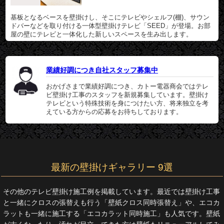
基板となるベースを壁掛けし、そこにテレビやシェルフ(棚)、サウン
ドバーなどを取り付ける一体型壁掛けテレビ「SEED」が登場。お部
屋の壁にテレビと一体化した新しいスペースを生み出します。
業績好調につき自社スタッフ募集中
おかげさまで業績好調につき、カトー電器商会ではテレ
ビ壁掛け工事のスタッフを新規募集しています。壁掛け
テレビという特殊技術を身につけたい方、将来独立を考
えている方からの応募をお待ちしております。
最新の壁掛けギャラリー 9選
その他のテレビ壁掛け施工例を掲載しています。最近では壁掛け工事
と一緒にクロスの張替えも行う「壁紙クロス同時張替え」や、エコカ
ラットも一緒に施工する「エコカラット同時施工」も人気です。壁紙