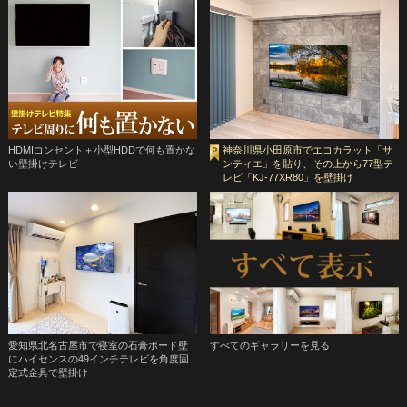
HDMIコンセント＋小型HDDで何も置かな
神奈川県小田原市でエコカラット「サ
い壁掛けテレビ
ンティエ」を貼り、その上から77型テ
レビ「KJ-77XR80」を壁掛け
愛知県北名古屋市で寝室の石膏ボード壁
すべてのギャラリーを見る
にハイセンスの49インチテレビを角度固
定式金具で壁掛け