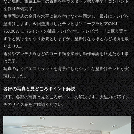
ない場所。電気工事士の資格を持つスタッフ勢が手早くコンセント
を作り準備完了。
角度固定式の金具を水平に気を付けながら固定し、最後にテレビを
壁掛けします。今回壁掛けしたテレビはソニーブラビアのKJ-
75X80WK。75インチの液晶テレビです。テレビボードに据え置き
すると奥行をかなり必要としますが、壁掛けならほとんど場所を取
りません。
電源やアンテナ線などのコード類を接続し動作確認を終えたら工事
は完了。
写真のようにエコカラットを背景にしたシックな壁掛けテレビが実
現しました。
各部の写真と見どころポイント解説
以下、各部の写真と見どころポイントの解説です。大迫力の75イン
チのサイズ感をご確認ください。