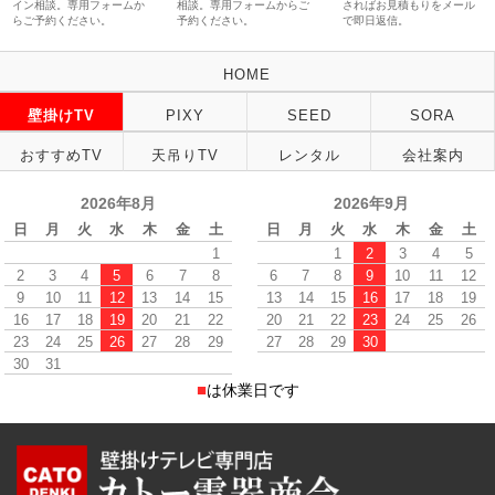
イン相談。専用フォームか
相談。専用フォームからご
さればお見積もりをメール
らご予約ください。
予約ください。
で即日返信。
HOME
壁掛けTV
PIXY
SEED
SORA
おすすめTV
天吊りTV
レンタル
会社案内
2026年8月
2026年9月
日
月
火
水
木
金
土
日
月
火
水
木
金
土
1
1
2
3
4
5
2
3
4
5
6
7
8
6
7
8
9
10
11
12
9
10
11
12
13
14
15
13
14
15
16
17
18
19
16
17
18
19
20
21
22
20
21
22
23
24
25
26
23
24
25
26
27
28
29
27
28
29
30
30
31
■
は休業日です