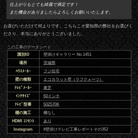
仕上がりもとても綺麗で満足です！
また機会がありましたらよろしくお願いいたします。
お喜びいただけて何よりです。こちらこそ愛知県の弊社をお選びく
ださり、本当にありがとうございました。
この工事のデータシート
識別ID
壁掛けギャラリー No.1451
場所
茨城県
ﾊｳｽﾒｰｶｰ
フジ住宅
壁の種類
エコカラット壁（ラフクォーツ）
ﾃﾚﾋﾞﾒｰｶｰ
東芝
ｲﾝﾁｻｲｽﾞ
50インチ
ﾃﾚﾋﾞ型番
50Z570K
棚の施工
棚なし
HDMI ｺﾝｾﾝﾄ
あり
Instagram
#壁掛けテレビ工事レポートその352