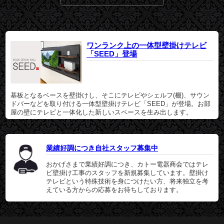
ワンランク上の一体型壁掛けテレビ
「SEED」登場
基板となるベースを壁掛けし、そこにテレビやシェルフ(棚)、サウン
ドバーなどを取り付ける一体型壁掛けテレビ「SEED」が登場。お部
屋の壁にテレビと一体化した新しいスペースを生み出します。
業績好調につき自社スタッフ募集中
おかげさまで業績好調につき、カトー電器商会ではテレ
ビ壁掛け工事のスタッフを新規募集しています。壁掛け
テレビという特殊技術を身につけたい方、将来独立を考
えている方からの応募をお待ちしております。