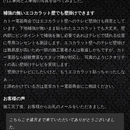
(↑)工事間と工事後の写真を並べてみました。
補強の無いエコカラット壁でも壁掛けできます
カトー電器商会ではエコカラット壁へのテレビ壁掛けも得意として
います。下地補強が無いまま貼られたエコカラットでも大丈夫。壁
内部にピンポイントで補強を施し必要であればテレビで隠れる位置
に専用コンセントも新設します。エコカラット壁へのテレビ壁掛け
は難易度が高いため一部の施工業者さんは敬遠しがちですが、カト
ー電器なら経験豊富なスタッフ陣が対応し、写真のようにクオリテ
ィの高い壁掛けテレビを実現します。
「壁掛けテレビにしたいけど、もうエコカラット貼っちゃったしな
ぁ…」
と諦めかけている方は是非カトー電器商会にご相談ください。
お客様の声
施工完了後、お客様からお礼のメールをいただきました。
こちらこそ遠方まで来ていただいてありがとうございまし
た。