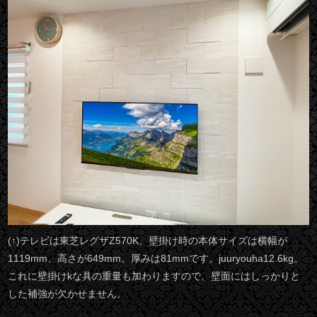
(↑)テレビは東芝レグザZ570K。壁掛け時の本体サイズは横幅が
1119mm、高さが649mm。厚みは81mmです。juuryouha12.6kg。
これに壁掛けkな具の重量も加わりますので、壁面にはしっかりと
した補強が欠かせません。