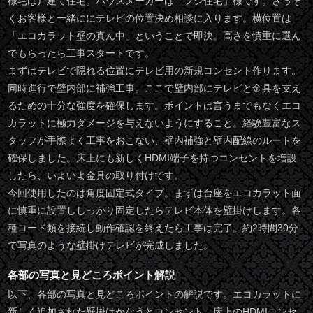
様宅は戸建て住宅。ハウスメーカーは「フジ住宅」様です。さっそ
くお客様と一緒ににテレビの位置決め相談に入ります。横位置は
「エコカラット壁の真ん中」ということで即決。高さを慎重に選ん
でもらったら工事スタートです。
まずはテレビで隠れる位置にテレビ用の新規コンセント作ります。
同時進行で壁内部に補強工事。ここで壁内部にテレビと金具を支え
るための十分な強度を確保します。ポイントは言うまでもなくエコ
カラットに極力ダメージを与えないようにすること。経験豊富なス
タッフが手際よく工事をおこない、壁内補強と壁内配線のルートを
確保しました。床上にも新しくHDMI端子を持つコンセントを増設
したら、いよいよ金具の取り付けです。
今回使用したのは角度固定式タイプ。まずは台座をエコカラット面
に慎重に設置ししっかり固定したらテレビ本体を壁掛けします。各
種コード類を接続し動作確認を終えたら工事は完了。約2時間30分
で写真のような壁掛けテレビが完成しました。
各部の写真と見どころポイント解説
以下、各部の写真と見どころポイントの解説です。エコカラットに
新しく追加された壁掛けかなうとコンセント、床上のHDMIコンセ