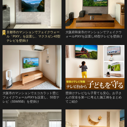
京都市のマンションでフェイクウォー
大阪府和泉市のマンションでフェイクウ
ル「PIXY」を設置し、マクスゼン43型
ォールPIXYを設置し65型テレビを壁掛け
テレビを壁掛け
大阪市のマンションでエコカラット壁に
壁掛けテレビなら子育ても安心。お子さ
フェイクウォールPIXYを設置し、55型テ
んの安全を第一に考えた施工例をまとめ
レビ（55W95B）を壁掛け
てご紹介