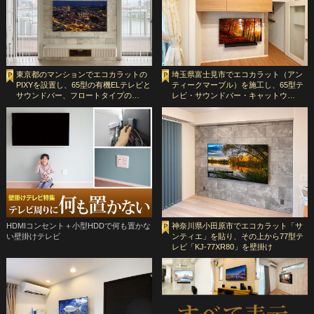
東京都のマンションでエコカラットの
埼玉県富士見市でエコカラット（アン
PIXYを設置し、65型の有機ELテレビと
ティークマーブル）を施工し、65型テ
サウンドバー、フロートタイプの…
レビ・サウンドバー・キャットウ…
HDMIコンセント＋小型HDDで何も置かな
神奈川県小田原市でエコカラット「サ
い壁掛けテレビ
ンティエ」を貼り、その上から77型テ
レビ「KJ-77XR80」を壁掛け