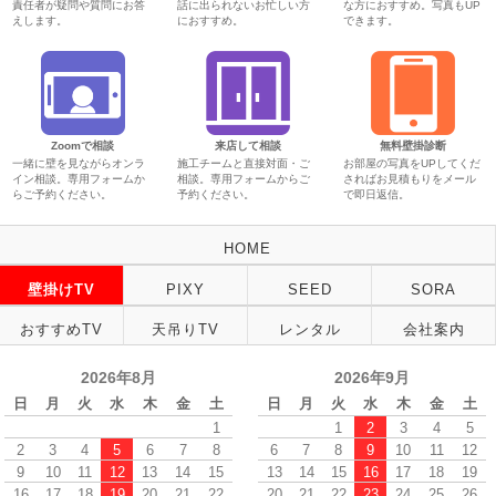
責任者が疑問や質問にお答
話に出られないお忙しい方
な方におすすめ。写真もUP
えします。
におすすめ。
できます。
Zoomで相談
来店して相談
無料壁掛診断
一緒に壁を見ながらオンラ
施工チームと直接対面・ご
お部屋の写真をUPしてくだ
イン相談。専用フォームか
相談。専用フォームからご
さればお見積もりをメール
らご予約ください。
予約ください。
で即日返信。
HOME
壁掛けTV
PIXY
SEED
SORA
おすすめTV
天吊りTV
レンタル
会社案内
2026年8月
2026年9月
日
月
火
水
木
金
土
日
月
火
水
木
金
土
1
1
2
3
4
5
2
3
4
5
6
7
8
6
7
8
9
10
11
12
9
10
11
12
13
14
15
13
14
15
16
17
18
19
16
17
18
19
20
21
22
20
21
22
23
24
25
26