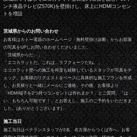
ンチ液晶テレビ(Z570K)を壁掛けし、床上にHDMIコンセン
トを増設
茨城県からのお問い合わせ
お客様はカトー電器のホームページ「無料壁掛け診断」からお部屋
の写真をUPしお問い合わせくださいました。
「茨城県からだ。」
「エコカラットだ。これは…ラフクォーツだね。」
エコカラット壁への施工を何度も経験しているスタッフが写真をチ
ェック。お客様のリクエストをベースに具体的な施工プランを作成
し、お見積りと一緒にメールにご連絡。その後、お客様より
「HDMI端子を2つ持つコンセントは作れまか？」とご質問。「は
い、もちろん可能です！」とお答えし、施工のご予約をいただきま
した。(ありがとうございます)」
施工当日
施工当日はベテランスタッフが2名、名古屋からつくば市へ。お客