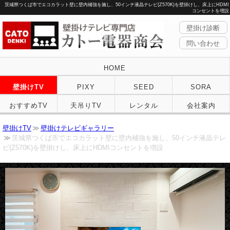
茨城県つくば市でエコカラット壁に壁内補強を施し、50インチ液晶テレビ(Z570K)を壁掛けし、床上にHDMI
コンセントを増設
壁掛け診断
問い合わせ
HOME
壁掛けTV
PIXY
SEED
SORA
おすすめTV
天吊りTV
レンタル
会社案内
壁掛けTV
壁掛けテレビギャラリー
茨城県つくば市でエコカラット壁に壁内補強を施し、50インチ液晶テレ
ビ(Z570K)を壁掛けし、床上にHDMIコンセントを増設