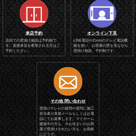
来店予約
オンライン下見
店頭での壁掛け相談は予約制で
LINE電話やZoomのテレビ電話機
す。直接来店を希望される方はご
能を使い、お部屋の壁を見ながら
予約ください。
壁掛け相談。予約制です。
その他 問い合わせ
壁掛けテレビの疑問や質問に施工
担当者が直接メールもしくはお電
話にてお返事します。マイホーム
建築中の方も、今お住まいのお部
屋で壁掛けされたい方も、お気軽
にどうぞ。