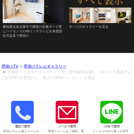
愛知県北名古屋市で寝室の石膏ボード壁
すべてのギャラリーを見る
にハイセンスの49インチテレビを角度固
定式金具で壁掛け
壁掛けTV
壁掛けテレビギャラリー
茨城県つくば市でエコカラット壁に壁内補強を施し、50インチ液晶テレ
ビ(Z570K)を壁掛けし、床上にHDMIコンセントを増設
電話で質問
メールで質問
LINEで質問
壁掛けテレビ施工チームの
専用フォームをご用意。電
メールでのやり取りが苦手