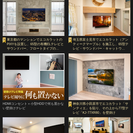
東京都のマンションでエコカラットの
埼玉県富士見市でエコカラット（アン
PIXYを設置し、65型の有機ELテレビと
ティークマーブル）を施工し、65型テ
サウンドバー、フロートタイプの…
レビ・サウンドバー・キャットウ…
HDMIコンセント＋小型HDDで何も置かな
神奈川県小田原市でエコカラット「サ
い壁掛けテレビ
ンティエ」を貼り、その上から77型テ
レビ「KJ-77XR80」を壁掛け