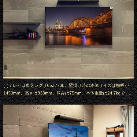
(↑)テレビは東芝レグザ65Z770L。壁掛け時の本体サイズは横幅が
1453mm、高さは838mm、厚みは75mm。本体重量は24.7kgです。