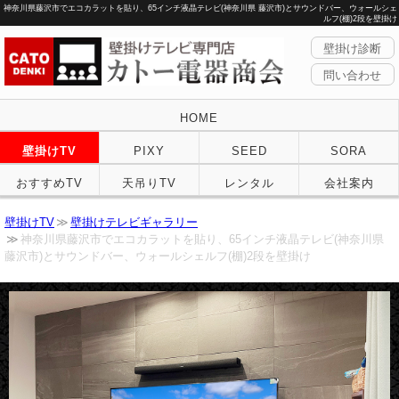
神奈川県藤沢市でエコカラットを貼り、65インチ液晶テレビ(神奈川県 藤沢市)とサウンドバー、ウォールシェ
ルフ(棚)2段を壁掛け
壁掛け診断
問い合わせ
HOME
壁掛けTV
PIXY
SEED
SORA
おすすめTV
天吊りTV
レンタル
会社案内
壁掛けTV
壁掛けテレビギャラリー
神奈川県藤沢市でエコカラットを貼り、65インチ液晶テレビ(神奈川県
藤沢市)とサウンドバー、ウォールシェルフ(棚)2段を壁掛け