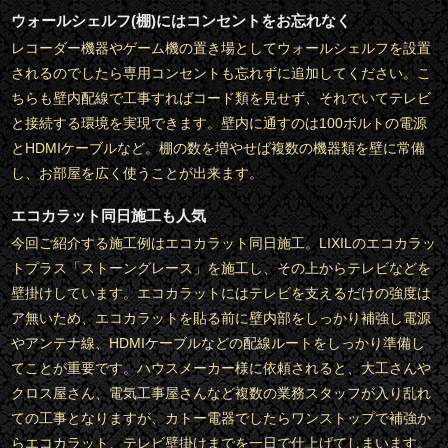
ウォールシェルフ(棚)にはコンセントをお忘れなく
レコーダー機器やゲーム機の置き場としてウォールシェルフを設置
されるのでしたら専用コンセントも忘れずに追加してください。こ
ちらも壁内配線で工事すればコード類を見せず、それでいてテレビ
と接続する環境を実現できます。壁内に通すのは100ボルトの電源
とHDMIケーブルなど。棚の数を増やせば複数の機器類を壁に常備
し、お部屋を広く使うことが出来ます。
エコカラット同日施工も人気
今回ご紹介する施工例はエコカラット同日施工。LIXILのエコカラッ
トプラス「ストーングレース」を施工し、その上からテレビなどを
壁掛けしています。エコカラットにはテレビを支えるだけの強度は
ア無いため、エコカラットを貼る前に壁内部をしっかり補強し電源
やアンテナ線、HDMIケーブルなどの配線ルートをしっかり準備し
てことが重要です。ハウスメーカー様に依頼されると、大工さんや
クロス屋さん、電気工事屋さんなど複数の業務スタッフが入り乱れ
ての工事となりますが、カトー電器でしたらワンストップで補強か
らエコカラット、テレビ壁掛けまでを一日で仕上げてしまいます。