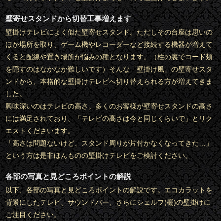
壁寄せスタンドから切替工事増えます
壁掛けテレビによく似た壁寄せスタンド。ただしその台座は思いの
ほか場所を取り、ゲーム機やレコーダーなど接続する機器が増えて
くると配線や置き場所が悩みの種となります。（柱の裏でコード類
を隠すのはなかなか難しいです）そんな「壁掛け風」の壁寄せスタ
ンドから、本格的な壁掛けテレビへ切り替えられる方が増えてきま
した。
興味深いのはテレビの高さ。多くのお客様が壁寄せスタンドの高さ
には満足されており、「テレビの高さは今と同じくらいで」とリク
エストくださいます。
「高さは問題ないけど、スタンド周りが片付かなくなってきた…」
という方は是非ほんものの壁掛けテレビをご検討ください。
各部の写真と見どころポイントの解説
以下、各部の写真と見どころポイントの解説です。エコカラットを
背景にしたテレビ、サウンドバー、さらにシェルフ(棚)の壁掛けに
ご注目ください。