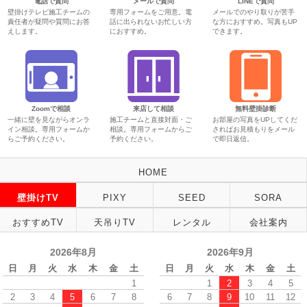
電話で質問
メールで質問
LINEで質問
壁掛けテレビ施工チームの
専用フォームをご用意。電
メールでのやり取りが苦手
責任者が疑問や質問にお答
話に出られないお忙しい方
な方におすすめ。写真もUP
えします。
におすすめ。
できます。
Zoomで相談
来店して相談
無料壁掛診断
一緒に壁を見ながらオンラ
施工チームと直接対面・ご
お部屋の写真をUPしてくだ
イン相談。専用フォームか
相談。専用フォームからご
さればお見積もりをメール
らご予約ください。
予約ください。
で即日返信。
HOME
壁掛けTV
PIXY
SEED
SORA
おすすめTV
天吊りTV
レンタル
会社案内
2026年8月
2026年9月
日
月
火
水
木
金
土
日
月
火
水
木
金
土
1
1
2
3
4
5
2
3
4
5
6
7
8
6
7
8
9
10
11
12