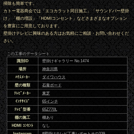
掃除も簡単です。
カトー電器商会では「エコカラット同日施工」「サウンドバー壁掛
け」「棚の増設」「HDMIコンセント」などさまざまなオプション
を豊富にご用意しております。
壁掛けテレビに興味のある方はお気軽にご相談・お問い合わせくだ
さい。
この工事のデータシート
識別ID
壁掛けギャラリー No.1474
場所
神奈川県
ﾊｳｽﾒｰｶｰ
ダイワハウス
壁の種類
石膏ボード
ﾃﾚﾋﾞﾒｰｶｰ
東芝
ｲﾝﾁｻｲｽﾞ
65インチ
ﾃﾚﾋﾞ型番
65Z770L
棚の施工
棚あり
HDMI ｺﾝｾﾝﾄ
なし
Instagram
#壁掛けテレビ工事レポートその339