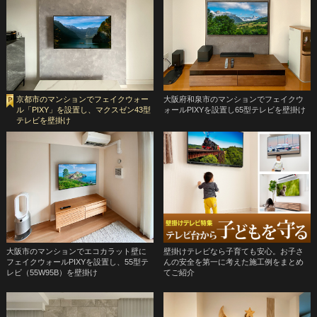
京都市のマンションでフェイクウォー
大阪府和泉市のマンションでフェイクウ
ル「PIXY」を設置し、マクスゼン43型
ォールPIXYを設置し65型テレビを壁掛け
テレビを壁掛け
大阪市のマンションでエコカラット壁に
壁掛けテレビなら子育ても安心。お子さ
フェイクウォールPIXYを設置し、55型テ
んの安全を第一に考えた施工例をまとめ
レビ（55W95B）を壁掛け
てご紹介