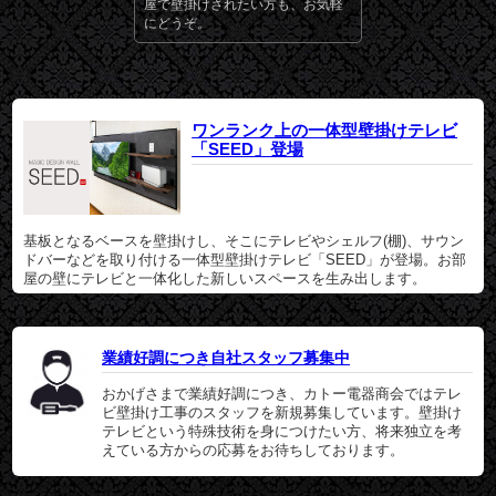
屋で壁掛けされたい方も、お気軽
にどうぞ。
ワンランク上の一体型壁掛けテレビ
「SEED」登場
基板となるベースを壁掛けし、そこにテレビやシェルフ(棚)、サウン
ドバーなどを取り付ける一体型壁掛けテレビ「SEED」が登場。お部
屋の壁にテレビと一体化した新しいスペースを生み出します。
業績好調につき自社スタッフ募集中
おかげさまで業績好調につき、カトー電器商会ではテレ
ビ壁掛け工事のスタッフを新規募集しています。壁掛け
テレビという特殊技術を身につけたい方、将来独立を考
えている方からの応募をお待ちしております。