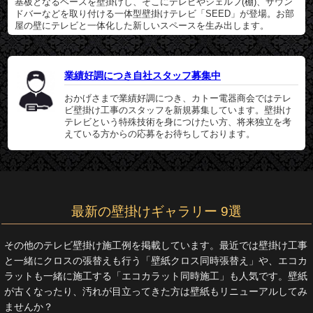
基板となるベースを壁掛けし、そこにテレビやシェルフ(棚)、サウン
ドバーなどを取り付ける一体型壁掛けテレビ「SEED」が登場。お部
屋の壁にテレビと一体化した新しいスペースを生み出します。
業績好調につき自社スタッフ募集中
おかげさまで業績好調につき、カトー電器商会ではテレ
ビ壁掛け工事のスタッフを新規募集しています。壁掛け
テレビという特殊技術を身につけたい方、将来独立を考
えている方からの応募をお待ちしております。
最新の壁掛けギャラリー 9選
その他のテレビ壁掛け施工例を掲載しています。最近では壁掛け工事
と一緒にクロスの張替えも行う「壁紙クロス同時張替え」や、エコカ
ラットも一緒に施工する「エコカラット同時施工」も人気です。壁紙
が古くなったり、汚れが目立ってきた方は壁紙もリニューアルしてみ
ませんか？