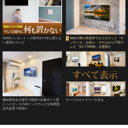
HDMIコンセント＋小型HDDで何も置かな
神奈川県小田原市でエコカラット「サ
い壁掛けテレビ
ンティエ」を貼り、その上から77型テ
レビ「KJ-77XR80」を壁掛け
愛知県北名古屋市で寝室の石膏ボード壁
すべてのギャラリーを見る
にハイセンスの49インチテレビを角度固
定式金具で壁掛け