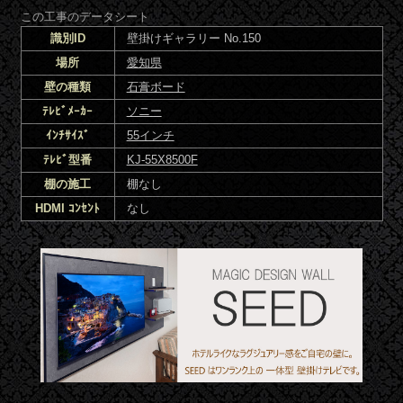
この工事のデータシート
識別ID
壁掛けギャラリー No.150
場所
愛知県
壁の種類
石膏ボード
ﾃﾚﾋﾞﾒｰｶｰ
ソニー
ｲﾝﾁｻｲｽﾞ
55インチ
ﾃﾚﾋﾞ型番
KJ-55X8500F
棚の施工
棚なし
HDMI ｺﾝｾﾝﾄ
なし