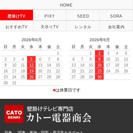
HOME
壁掛けTV
PIXY
SEED
SORA
おすすめTV
天吊りTV
レンタル
会社案内
2026年8月
2026年9月
日
月
火
水
木
金
土
日
月
火
水
木
金
土
1
1
2
3
4
5
2
3
4
5
6
7
8
6
7
8
9
10
11
12
9
10
11
12
13
14
15
13
14
15
16
17
18
19
16
17
18
19
20
21
22
20
21
22
23
24
25
26
23
24
25
26
27
28
29
27
28
29
30
30
31
■
は休業日です
対象
関東・東海・関西・鹿児島をサポート