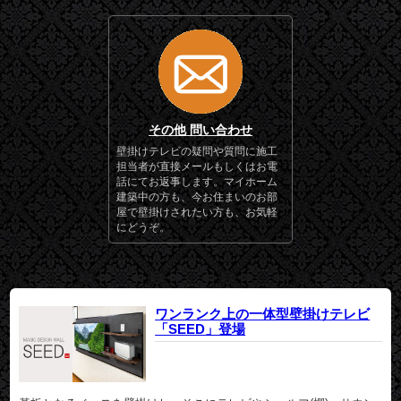
その他 問い合わせ
壁掛けテレビの疑問や質問に施工
担当者が直接メールもしくはお電
話にてお返事します。マイホーム
建築中の方も、今お住まいのお部
屋で壁掛けされたい方も、お気軽
にどうぞ。
ワンランク上の一体型壁掛けテレビ
「SEED」登場