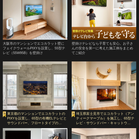
大阪市のマンションでエコカラット壁に
壁掛けテレビなら子育ても安心。お子さ
フェイクウォールPIXYを設置し、55型テ
んの安全を第一に考えた施工例をまとめ
レビ（55W95B）を壁掛け
てご紹介
東京都のマンションでエコカラットの
埼玉県富士見市でエコカラット（アン
PIXYを設置し、65型の有機ELテレビと
ティークマーブル）を施工し、65型テ
サウンドバー、フロートタイプの…
レビ・サウンドバー・キャットウ…