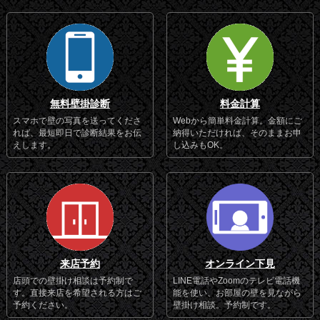
無料壁掛診断
料金計算
スマホで壁の写真を送ってくださ
Webから簡単料金計算。金額にご
れば、最短即日で診断結果をお伝
納得いただければ、そのままお申
えします。
し込みもOK。
来店予約
オンライン下見
店頭での壁掛け相談は予約制で
LINE電話やZoomのテレビ電話機
す。直接来店を希望される方はご
能を使い、お部屋の壁を見ながら
予約ください。
壁掛け相談。予約制です。