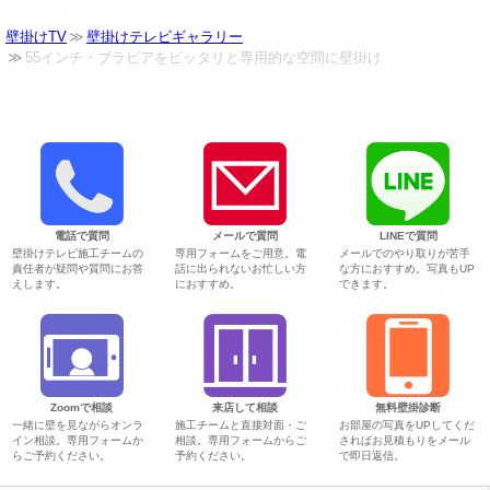
壁掛けTV
壁掛けテレビギャラリー
55インチ・ブラビアをピッタリと専用的な空間に壁掛け
電話で質問
メールで質問
LINEで質問
壁掛けテレビ施工チームの
専用フォームをご用意。電
メールでのやり取りが苦手
責任者が疑問や質問にお答
話に出られないお忙しい方
な方におすすめ。写真もUP
えします。
におすすめ。
できます。
Zoomで相談
来店して相談
無料壁掛診断
一緒に壁を見ながらオンラ
施工チームと直接対面・ご
お部屋の写真をUPしてくだ
イン相談。専用フォームか
相談。専用フォームからご
さればお見積もりをメール
らご予約ください。
予約ください。
で即日返信。