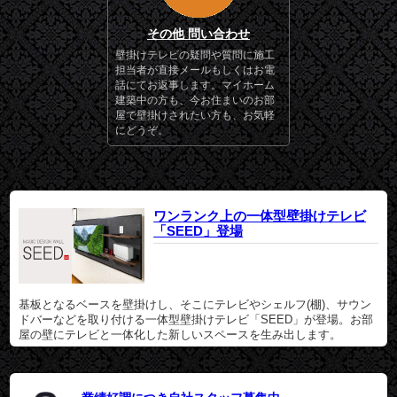
その他 問い合わせ
壁掛けテレビの疑問や質問に施工
担当者が直接メールもしくはお電
話にてお返事します。マイホーム
建築中の方も、今お住まいのお部
屋で壁掛けされたい方も、お気軽
にどうぞ。
ワンランク上の一体型壁掛けテレビ
「SEED」登場
基板となるベースを壁掛けし、そこにテレビやシェルフ(棚)、サウン
ドバーなどを取り付ける一体型壁掛けテレビ「SEED」が登場。お部
屋の壁にテレビと一体化した新しいスペースを生み出します。