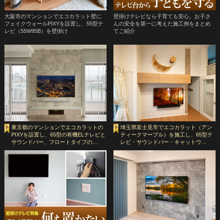
大阪市のマンションでエコカラット壁に
壁掛けテレビなら子育ても安心。お子さ
フェイクウォールPIXYを設置し、55型テ
んの安全を第一に考えた施工例をまとめ
レビ（55W95B）を壁掛け
てご紹介
東京都のマンションでエコカラットの
埼玉県富士見市でエコカラット（アン
PIXYを設置し、65型の有機ELテレビと
ティークマーブル）を施工し、65型テ
サウンドバー、フロートタイプの…
レビ・サウンドバー・キャットウ…