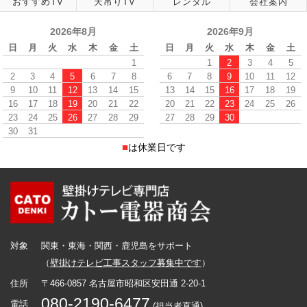
おすすめTV
天吊りTV
レンタル
会社案内
2026年8月
2026年9月
日
月
火
水
木
金
土
日
月
火
水
木
金
土
1
1
2
3
4
5
2
3
4
5
6
7
8
6
7
8
9
10
11
12
9
10
11
12
13
14
15
13
14
15
16
17
18
19
16
17
18
19
20
21
22
20
21
22
23
24
25
26
23
24
25
26
27
28
29
27
28
29
30
30
31
■
は休業日です
対象
関東・東海・関西・鹿児島をサポート
（
壁掛けテレビ工事スタッフ募集中です
）
住所
〒466-0857 名古屋市昭和区安田通 2-20-1
080-2190-6477
電話
(担当者直通)