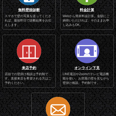
無料壁掛診断
料金計算
スマホで壁の写真を送ってくださ
Webから簡単料金計算。金額にご
れば、最短即日で診断結果をお伝
納得いただければ、そのままお申
えします。
し込みもOK。
来店予約
オンライン下見
店頭での壁掛け相談は予約制で
LINE電話やZoomのテレビ電話機
す。直接来店を希望される方はご
能を使い、お部屋の壁を見ながら
予約ください。
壁掛け相談。予約制です。