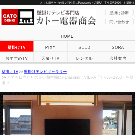
とても日当たりの良い和空間にPanasonic・VIERA「TH-55FZ950」を壁掛け
壁掛け診断
問い合わせ
HOME
壁掛けTV
PIXY
SEED
SORA
おすすめTV
天吊りTV
レンタル
会社案内
壁掛けTV
壁掛けテレビギャラリー
とても日当たりの良い和空間にPanasonic・VIERA「TH-55FZ950」を壁
掛け