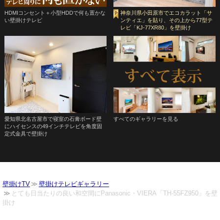
HDMIコンセント＋小型HDDで何も置かな
神奈川県小田原市でエコカラット「サ
い壁掛けテレビ
ンティエ」を貼り、その上から77型テ
レビ「KJ-77XR80」を壁掛け
愛知県北名古屋市で寝室の石膏ボード壁
すべてのギャラリーを見る
にハイセンスの49インチテレビを角度固
定式金具で壁掛け
壁掛けTV
壁掛けテレビギャラリー
とても日当たりの良い和空間にPanasonic・VIERA「TH-55FZ950」を壁
掛け