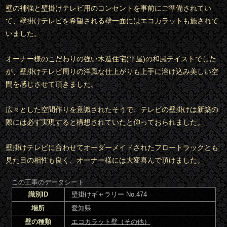
壁の補強と壁掛けテレビ用のコンセントを事前にご準備されてい
て、壁掛けテレビを希望される壁一面にはエコカラットも施されて
いました。
オーナー様のこだわりの強い木造住宅(平屋)の和風テイストでした
が、壁掛けテレビ周りの洋風な仕上がりも上手に溶け込み美しい空
間を感じさせて頂きました。
広々とした空間作りを意識されたそうで、テレビの壁掛けは新築の
際には必ず実現すると構想されていたと仰っておられました。
壁掛けテレビに合わせてオーダーメイドされたフロートラックとも
見た目の相性も良く、オーナー様には大変喜んで頂けました。
この工事のデータシート
識別ID
壁掛けギャラリー No.474
場所
愛知県
壁の種類
エコカラット壁（その他）