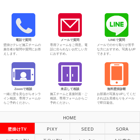
電話で質問
メールで質問
LINEで質問
壁掛けテレビ施工チームの
専用フォームをご用意。電
メールでのやり取りが苦手
責任者が疑問や質問にお答
話に出られないお忙しい方
な方におすすめ。写真もUP
えします。
におすすめ。
できます。
Zoomで相談
来店して相談
無料壁掛診断
一緒に壁を見ながらオンラ
施工チームと直接対面・ご
お部屋の写真をUPしてくだ
イン相談。専用フォームか
相談。専用フォームからご
さればお見積もりをメール
らご予約ください。
予約ください。
で即日返信。
HOME
壁掛けTV
PIXY
SEED
SORA