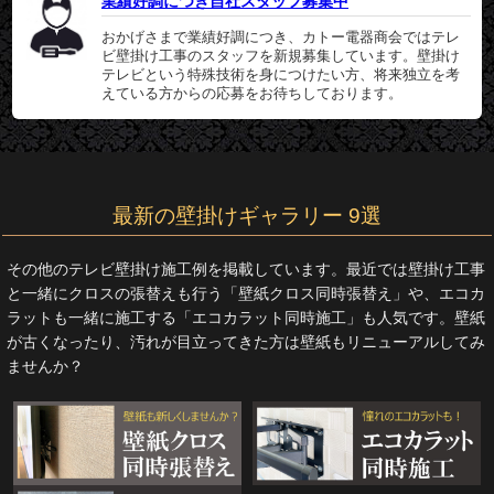
業績好調につき自社スタッフ募集中
おかげさまで業績好調につき、カトー電器商会ではテレ
ビ壁掛け工事のスタッフを新規募集しています。壁掛け
テレビという特殊技術を身につけたい方、将来独立を考
えている方からの応募をお待ちしております。
最新の壁掛けギャラリー 9選
その他のテレビ壁掛け施工例を掲載しています。最近では壁掛け工事
と一緒にクロスの張替えも行う「壁紙クロス同時張替え」や、エコカ
ラットも一緒に施工する「エコカラット同時施工」も人気です。壁紙
が古くなったり、汚れが目立ってきた方は壁紙もリニューアルしてみ
ませんか？