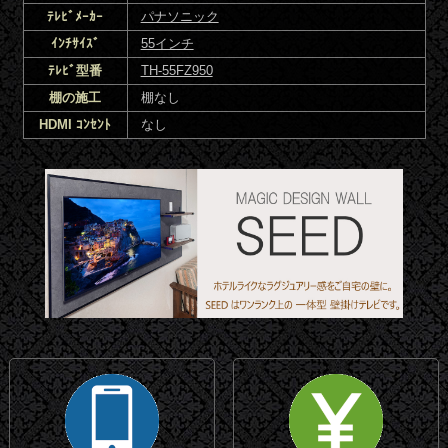
ﾃﾚﾋﾞﾒｰｶｰ
パナソニック
ｲﾝﾁｻｲｽﾞ
55インチ
ﾃﾚﾋﾞ型番
TH-55FZ950
棚の施工
棚なし
HDMI ｺﾝｾﾝﾄ
なし