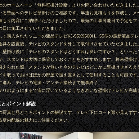
社のホームページ「無料壁掛け診断」よりお問い合わせいただきました
いる壁面へのテレビ壁掛けのご相談です。早速お見積もりを作成し、メ
積もり内容にご納得いただけましたので、最短の工事可能日で予定をマ
の日に施工させていただきました。
く購入されたソニーの液晶テレビKJ-55X9500H。55型の最新液晶テ
金具を設置後、テレビのスタンドを外して取付けさせていただきました
、壁掛け後に「テレビのスタンドはどうすれば良いですか？」といった
が、スタンドは大切に保管しておくことをおすすめします。将来壁掛け
替えられた際、スタンドが無いと今のテレビはどこかに壁掛けせざるえ
ドを取っておけばほかの部屋で据え置きとして使用することも可能です
に進み、テレビの電源・アンテナ接続まで無事終了。
かりのようにまるで宙に浮いているようなきれいな壁掛けテレビが完成
真とポイント解説
の写真と見どころポイントの解説です。テレビ下にコード類が見えずす
る壁内配線の魅力にご注目ください。