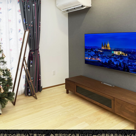
県可児市での壁掛け工事です。角度固定式金具にソニーの最新液晶テレビを