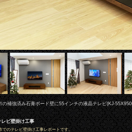
の補強済み石膏ボード壁に55インチの液晶テレビ(KJ-55X950
テレビ壁掛け工事
市でのテレビ壁掛け工事レポートです。