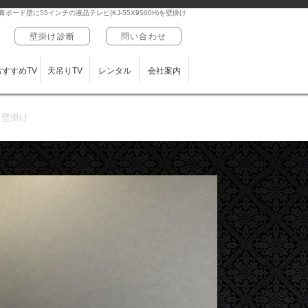
ード壁に55インチの液晶テレビ(KJ-55X9500H)を壁掛け
壁掛け診断
問い合わせ
おすすめTV
天吊りTV
レンタル
会社案内
を壁掛け