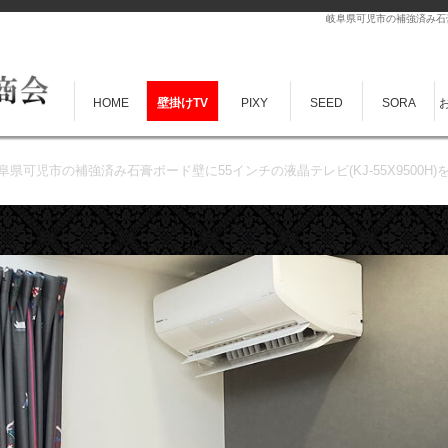
岐阜県可児市の補強済み石膏ボ
HOME
壁掛けTV
PIXY
SEED
SORA
阜県可児市の補強済み石膏ボード壁に55インチの液晶テレビ(KJ-55X9500H)