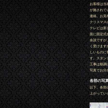
お客様は当
が施されて
連絡。お見
クリスマス
テレビは新し
面に固定式
余談ですが
く受けます
しいものに
す。スタン
工事は順調
写真でお分
各部の写
以下、各部
上がってい