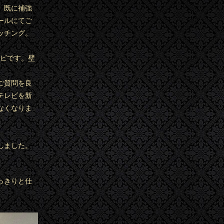
。既に補強
ールにてご
ッチング。
レビです。壁
。
ご質問を良
テレビを新
なくなりま
。
しました。
っきりと仕