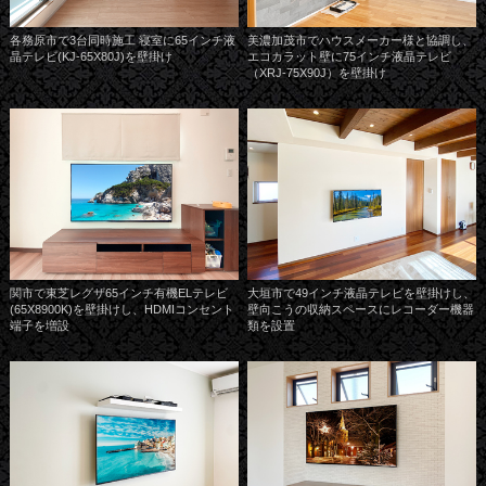
各務原市で3台同時施工 寝室に65インチ液
美濃加茂市でハウスメーカー様と協調し、
晶テレビ(KJ-65X80J)を壁掛け
エコカラット壁に75インチ液晶テレビ
（XRJ-75X90J）を壁掛け
関市で東芝レグザ65インチ有機ELテレビ
大垣市で49インチ液晶テレビを壁掛けし、
(65X8900K)を壁掛けし、HDMIコンセント
壁向こうの収納スペースにレコーダー機器
端子を増設
類を設置