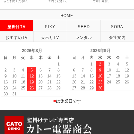
らご予約ください。
予約ください。
で即日返信。
HOME
壁掛けTV
PIXY
SEED
SORA
おすすめTV
天吊りTV
レンタル
会社案内
2026年8月
2026年9月
日
月
火
水
木
金
土
日
月
火
水
木
金
土
1
1
2
3
4
5
2
3
4
5
6
7
8
6
7
8
9
10
11
12
9
10
11
12
13
14
15
13
14
15
16
17
18
19
16
17
18
19
20
21
22
20
21
22
23
24
25
26
23
24
25
26
27
28
29
27
28
29
30
30
31
■
は休業日です