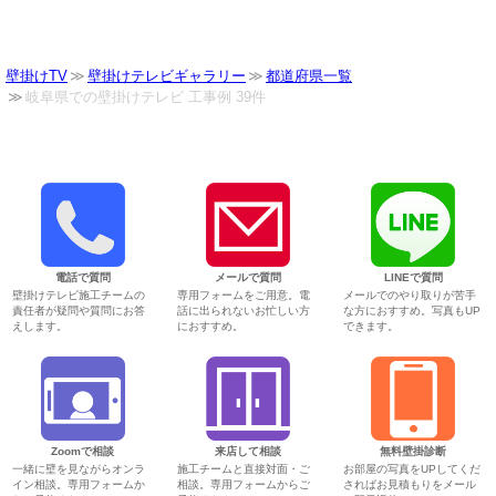
壁掛けTV
壁掛けテレビギャラリー
都道府県一覧
岐阜県での壁掛けテレビ 工事例 39件
電話で質問
メールで質問
LINEで質問
壁掛けテレビ施工チームの
専用フォームをご用意。電
メールでのやり取りが苦手
責任者が疑問や質問にお答
話に出られないお忙しい方
な方におすすめ。写真もUP
えします。
におすすめ。
できます。
Zoomで相談
来店して相談
無料壁掛診断
一緒に壁を見ながらオンラ
施工チームと直接対面・ご
お部屋の写真をUPしてくだ
イン相談。専用フォームか
相談。専用フォームからご
さればお見積もりをメール