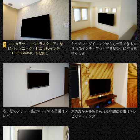
エコカラット「ペトラスクエア」壁
キッチン・ダイニングからも一望できる大
にパナソニック・ビエラ65インチ
画面75インチ・ブラビアを壁掛けにする素
「TH-65GX850」を壁掛け
晴らしさ
広い壁のフラット感とマッチする壁掛けテ
木の温かみを感じられる空間に壁掛けテレ
レビ
ビがマッチング