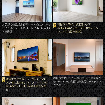
加茂郡で補強済み石膏ボード壁にソニーブ
可児市で55インチ東芝レグザ
ラビア65インチ有機ELテレビ(KJ-65A8H)
(55C340X)とレコーダー用ウォール
を壁掛け
シェルフ(棚)を壁掛け
岐阜市で49インチ壁掛けテレビ(東芝レグ
岐阜市でエコカラット壁(パールマ
ザ 49Z730X)の背面に録画用ハードディス
スクII)の上から、パナソニックの55
クの取り付け
型液晶テレビ(TH-55GX850)を壁掛
け