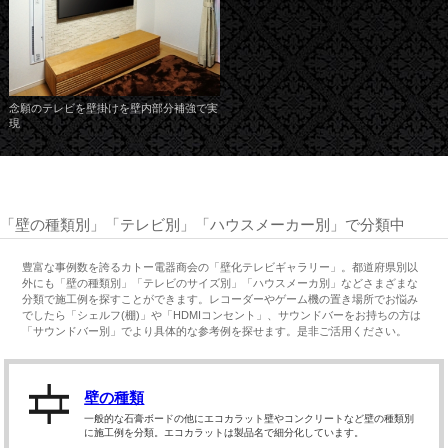
念願のテレビを壁掛けを壁内部分補強で実
現
「壁の種類別」「テレビ別」「ハウスメーカー別」で分類中
豊富な事例数を誇るカトー電器商会の「壁化テレビギャラリー」。都道府県別以
外にも「壁の種類別」「テレビのサイズ別」「ハウスメーカ別」などさまざまな
分類で施工例を探すことができます。レコーダーやゲーム機の置き場所でお悩み
でしたら「シェルフ(棚)」や「HDMIコンセント」、サウンドバーをお持ちの方は
「サウンドバー別」でより具体的な参考例を探せます。是非ご活用ください。
壁の種類
一般的な石膏ボードの他にエコカラット壁やコンクリートなど壁の種類別
に施工例を分類。エコカラットは製品名で細分化しています。