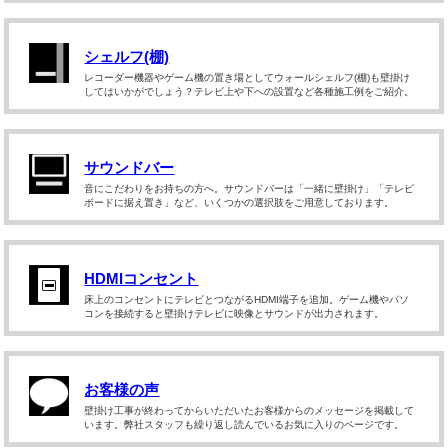
シェルフ(棚)
レコーダー機器やゲーム機の置き場としてウォールシェルフ(棚)も壁掛け
してはいかがでしょう？テレビ上や下への設置など各種施工例をご紹介。
サウンドバー
音にこだわりをお持ちの方へ。サウンドバーは「一緒に壁掛け」「テレビ
ボードに据え置き」など、いくつかの選択肢をご用意しております。
HDMIコンセント
床上のコンセントにテレビとつながるHDMI端子を追加。ゲーム機やパソ
コンを接続すると壁掛けテレビに映像とサウンドが出力されます。
お客様の声
壁掛け工事が終わってからいただいたお客様からのメッセージを掲載して
います。弊社スタッフも繰り返し読んでいるお気に入りのページです。