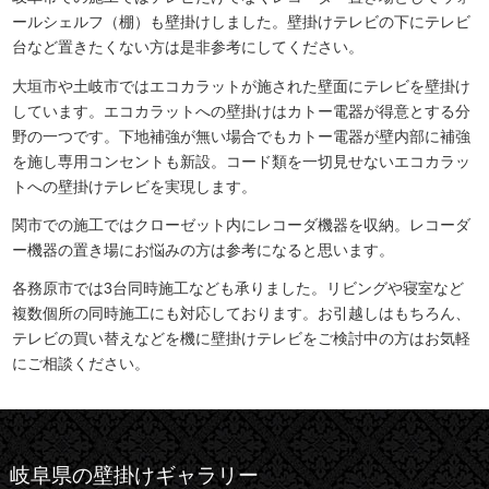
ールシェルフ（棚）も壁掛けしました。壁掛けテレビの下にテレビ
台など置きたくない方は是非参考にしてください。
大垣市や土岐市ではエコカラットが施された壁面にテレビを壁掛け
しています。エコカラットへの壁掛けはカトー電器が得意とする分
野の一つです。下地補強が無い場合でもカトー電器が壁内部に補強
を施し専用コンセントも新設。コード類を一切見せないエコカラッ
トへの壁掛けテレビを実現します。
関市での施工ではクローゼット内にレコーダ機器を収納。レコーダ
ー機器の置き場にお悩みの方は参考になると思います。
各務原市では3台同時施工なども承りました。リビングや寝室など
複数個所の同時施工にも対応しております。お引越しはもちろん、
テレビの買い替えなどを機に壁掛けテレビをご検討中の方はお気軽
にご相談ください。
岐阜県の壁掛けギャラリー