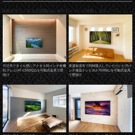
画像をタップすると詳細なレポートページに移動します。
可児市でタイル壁にアクオス55インチ有機
美濃加茂市で同時購入していただいた75イ
ELテレビ(4T-C55DQ2)を可動式金具で壁
ンチ液晶テレビ(KJ-75X80L)を可動式金具
掛け
で壁掛け