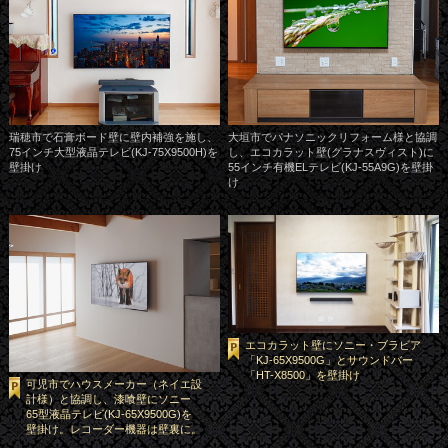
瑞穂市で石膏ボード壁に壁内補強を施し、
大垣市でパナソニックリフォーム様と協調
75インチ大型液晶テレビ(KJ-75X9500H)を
し、エコカラット壁(グラナスヴィスト)に
壁掛け
55インチ有機ELテレビ(KJ-55A9G)を壁掛
け
エコカラット壁にソニー・ブラビア
「KJ-65X9500G」とサウンドバー
「HT-X8500」を壁掛け
可児市でハウスメーカー（ネイエ設
計様）と協調し、漆喰壁にソニー
65型液晶テレビ(KJ-65X9500G)を
壁掛け。レコーダー機器は壁裏に。