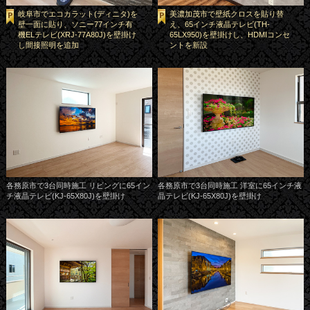
岐阜市でエコカラット(ディニタ)を
美濃加茂市で壁紙クロスを貼り替
壁一面に貼り、ソニー77インチ有
え、65インチ液晶テレビ(TH-
機ELテレビ(XRJ-77A80J)を壁掛け
65LX950)を壁掛けし、HDMIコンセ
し間接照明を追加
ントを新設
各務原市で3台同時施工 リビングに65イン
各務原市で3台同時施工 洋室に65インチ液
チ液晶テレビ(KJ-65X80J)を壁掛け
晶テレビ(KJ-65X80J)を壁掛け