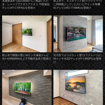
美濃加茂市で設計段階からご相談いただ
郡上市で、エコカラット壁(ラフクォーツ)
き、シャープアクオスアクオス 75型液晶
に同時購入していただいた77インチ有機
テレビ(4T-C75FN1)を壁掛け
ELテレビ(XRJ-77A80K)を壁掛け
郡上市で寝室の壁に43インチ液晶テレビ
可児市でエコカラット壁(ラフクォーツ)に
(KJ-43X8000H)を上下可動式金具で壁掛け
65インチXLEDテレビ(4T-C65DP1)を壁掛
け