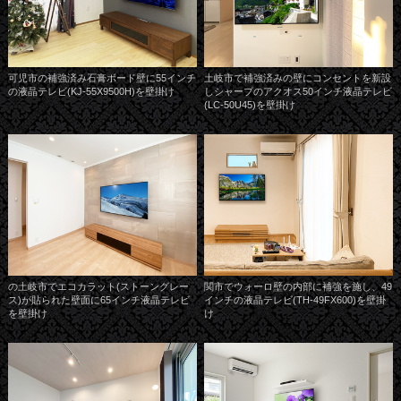
可児市の補強済み石膏ボード壁に55インチ
土岐市で補強済みの壁にコンセントを新設
の液晶テレビ(KJ-55X9500H)を壁掛け
しシャープのアクオス50インチ液晶テレビ
(LC-50U45)を壁掛け
の土岐市でエコカラット(ストーングレー
関市でウォーロ壁の内部に補強を施し、49
ス)が貼られた壁面に65インチ液晶テレビ
インチの液晶テレビ(TH-49FX600)を壁掛
を壁掛け
け