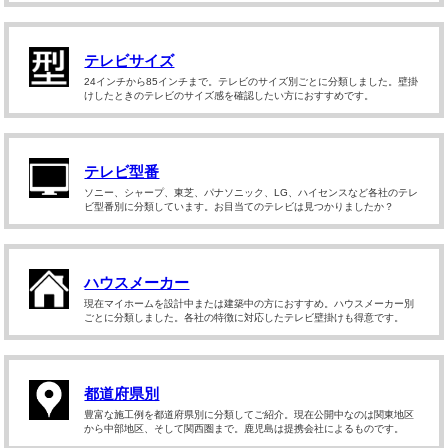
テレビサイズ
24インチから85インチまで。テレビのサイズ別ごとに分類しました。壁掛
けしたときのテレビのサイズ感を確認したい方におすすめです。
テレビ型番
ソニー、シャープ、東芝、パナソニック、LG、ハイセンスなど各社のテレ
ビ型番別に分類しています。お目当てのテレビは見つかりましたか？
ハウスメーカー
現在マイホームを設計中または建築中の方におすすめ。ハウスメーカー別
ごとに分類しました。各社の特徴に対応したテレビ壁掛けも得意です。
都道府県別
豊富な施工例を都道府県別に分類してご紹介。現在公開中なのは関東地区
から中部地区、そして関西圏まで。鹿児島は提携会社によるものです。