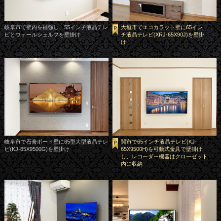
岐阜市で壁内を補強し、55インチ液晶テレ
大垣市でエコカラット壁に65イン
ビとウォールシェルフを壁掛け
チ液晶テレビ(XRJ-65X90J)を壁掛
け
岐阜市で石膏ボード壁に85型大型液晶テレ
関市で65インチ液晶テレビ(KJ-
ビ(KJ-85X9500G)を壁掛け
65X9500H)を可動式金具で壁掛け
し、レコーダー機器はクローゼット
内に収納