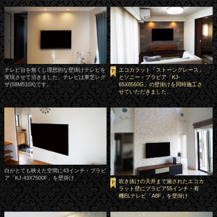
テレビ台を無くし理想的な壁掛けテレビを
エコカラット「ストーングレース」
実現させて頂きました。テレビは東芝レグ
とソニー・ブラビア「KJ-
ザ(58M510X)です。
65X8550G」の壁掛けを同時施工さ
せていただきました。
白がとても映えた空間に43インチ・ブラビ
ア「KJ-43X7500F」を壁掛け
吹き抜けの天井まで施されたエコカ
ラット壁にブラビア55インチ・有
機ELテレビ「A8F」を壁掛け