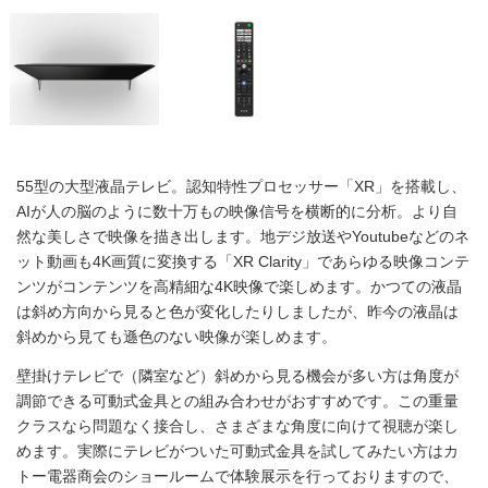
55型の大型液晶テレビ。認知特性プロセッサー「XR」を搭載し、
AIが人の脳のように数十万もの映像信号を横断的に分析。より自
然な美しさで映像を描き出します。地デジ放送やYoutubeなどのネ
ット動画も4K画質に変換する「XR Clarity」であらゆる映像コンテ
ンツがコンテンツを高精細な4K映像で楽しめます。かつての液晶
は斜め方向から見ると色が変化したりしましたが、昨今の液晶は
斜めから見ても遜色のない映像が楽しめます。
壁掛けテレビで（隣室など）斜めから見る機会が多い方は角度が
調節できる可動式金具との組み合わせがおすすめです。この重量
クラスなら問題なく接合し、さまざまな角度に向けて視聴が楽し
めます。実際にテレビがついた可動式金具を試してみたい方はカ
トー電器商会のショールームで体験展示を行っておりますので、