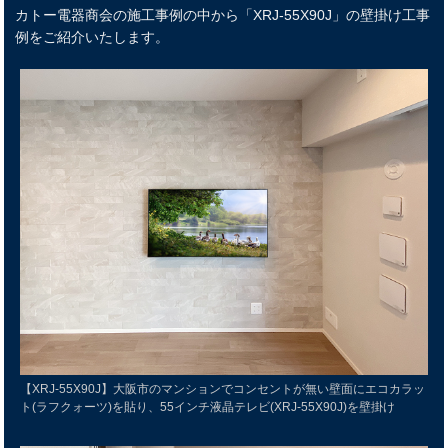
カトー電器商会の施工事例の中から「XRJ-55X90J」の壁掛け工事
例をご紹介いたします。
【XRJ-55X90J】大阪市のマンションでコンセントが無い壁面にエコカラッ
ト(ラフクォーツ)を貼り、55インチ液晶テレビ(XRJ-55X90J)を壁掛け