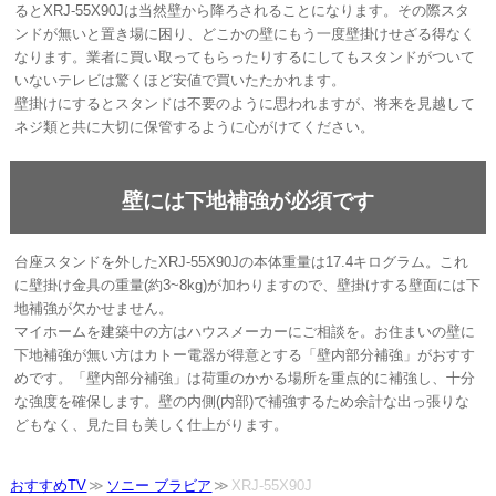
るとXRJ-55X90Jは当然壁から降ろされることになります。その際スタ
ンドが無いと置き場に困り、どこかの壁にもう一度壁掛けせざる得なく
なります。業者に買い取ってもらったりするにしてもスタンドがついて
いないテレビは驚くほど安値で買いたたかれます。
壁掛けにするとスタンドは不要のように思われますが、将来を見越して
ネジ類と共に大切に保管するように心がけてください。
壁には下地補強が必須です
台座スタンドを外したXRJ-55X90Jの本体重量は17.4キログラム。これ
に壁掛け金具の重量(約3~8kg)が加わりますので、壁掛けする壁面には下
地補強が欠かせません。
マイホームを建築中の方はハウスメーカーにご相談を。お住まいの壁に
下地補強が無い方はカトー電器が得意とする「壁内部分補強」がおすす
めです。「壁内部分補強」は荷重のかかる場所を重点的に補強し、十分
な強度を確保します。壁の内側(内部)で補強するため余計な出っ張りな
どもなく、見た目も美しく仕上がります。
おすすめTV
ソニー ブラビア
XRJ-55X90J