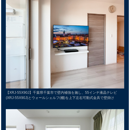
【XRJ-55X90J】千葉県千葉市で壁内補強を施し、55インチ液晶テレビ
(XRJ-55X90J)とウォールシェルフ(棚)を上下左右可動式金具で壁掛け