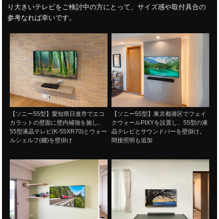
り大きいテレビをご検討中の方にとって、サイズ感や取付具合の
参考なれば幸いです。
【ソニー55型】愛知県日進市でエコ
【ソニー55型】東京都港区でフェイ
カラットの壁面に壁内補強を施し、
クウォールPIXYを設置し、55型の液
55型液晶テレビ(K-55XR70)とウォー
晶テレビとサウンドバーを壁掛け。
ルシェルフ(棚)を壁掛け
間接照明も追加