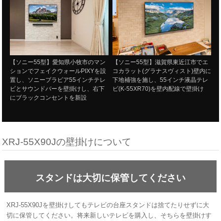
【ソニー55型】愛知県小牧市のマン
【ソニー55型】滋賀県東近江市でエ
ションでフェイクウォールPIXYを設
コカラット(グラナスヴィスト)壁内に
置し、ソニーブラビア55インチテレ
下地補強を施し、55インチ液晶テレ
ビとサウンドバーを壁掛けし、右下
ビ(K-55XR70)を壁内配線で壁掛け
にブラックコンセントを新設
XRJ-55X90Jの壁掛けについて
スタンドは大切に保管してください
XRJ-55X90Jを壁掛けしてもテレビの台座スタンドは捨てたりせずに大
切に保管してください。将来新しいテレビを購入し、そちらを壁掛けす