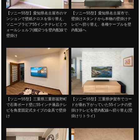
【ソニー55型】愛知県名古屋市のマ
【ソニー55型】愛知県名古屋市で、
ンションで壁紙クロスを張り替え、
壁掛けスタンドから本物の壁掛けテ
ソニーブラビア55インチテレビとウ
レビへ切り替え、各種ケーブルを壁
ォールシェルフ(棚)2つを壁内配線で
内配線へ
壁掛け
【ソニー55型】三重県三重郡菰野町
【ソニー55型】三重県伊賀市でコー
で石膏ボード壁に55インチ液晶テレ
ドが垂れ下がっていた55インチの壁
ビを角度固定式タイプの金具で壁掛
掛けテレビを壁内配線へ切り替え(壁
け
掛けリトライ)