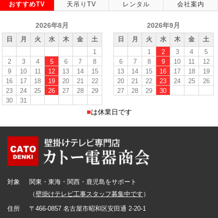
おすすめTV
天吊りTV
レンタル
会社案内
2026年8月
2026年9月
日
月
火
水
木
金
土
日
月
火
水
木
金
土
1
1
2
3
4
5
2
3
4
5
6
7
8
6
7
8
9
10
11
12
9
10
11
12
13
14
15
13
14
15
16
17
18
19
16
17
18
19
20
21
22
20
21
22
23
24
25
26
23
24
25
26
27
28
29
27
28
29
30
30
31
■
は休業日です
対象
関東・東海・関西・鹿児島をサポート
（
壁掛けテレビ工事スタッフ募集中です
）
住所
〒466-0857 名古屋市昭和区安田通 2-20-1