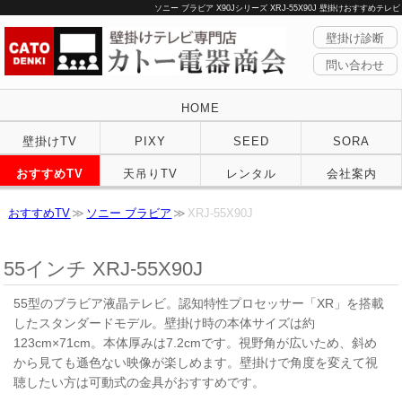
ソニー ブラビア X90Jシリーズ XRJ-55X90J 壁掛けおすすめテレビ
壁掛け診断
問い合わせ
HOME
壁掛けTV
PIXY
SEED
SORA
おすすめTV
天吊りTV
レンタル
会社案内
おすすめTV
ソニー ブラビア
XRJ-55X90J
55インチ XRJ-55X90J
55型のブラビア液晶テレビ。認知特性プロセッサー「XR」を搭載
したスタンダードモデル。壁掛け時の本体サイズは約
123cm×71cm。本体厚みは7.2cmです。視野角が広いため、斜め
から見ても遜色ない映像が楽しめます。壁掛けで角度を変えて視
聴したい方は可動式の金具がおすすめです。