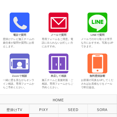
電話で質問
メールで質問
LINEで質問
壁掛けテレビ施工チームの
専用フォームをご用意。電
メールでのやり取りが苦手
責任者が疑問や質問にお答
話に出られないお忙しい方
な方におすすめ。写真もUP
えします。
におすすめ。
できます。
Zoomで相談
来店して相談
無料壁掛診断
一緒に壁を見ながらオンラ
施工チームと直接対面・ご
お部屋の写真をUPしてくだ
イン相談。専用フォームか
相談。専用フォームからご
さればお見積もりをメール
らご予約ください。
予約ください。
で即日返信。
HOME
壁掛けTV
PIXY
SEED
SORA